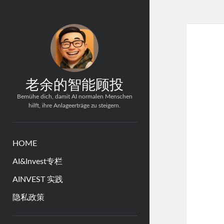
老余的智能顾投
Bemühe dich, damit AI normalen Menschen
hilft, ihre Anlageerträge zu steigern.
HOME
AI&Invest专栏
AINVEST 实践
隐私政策