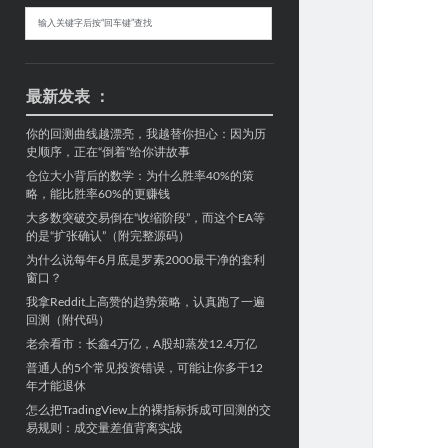
Sidebar
搜
索
最新发表 ：
你的回测曲线越漂亮，我越替你担心：因为历
史顺序，正在“倒着”给你讲故事
仓位大小背后的数学：为什么胜率40%的策
略，能比胜率60%的更赚钱
大多数突破交易倒在“收缩阶段”，而这个EA等
的是“扩张确认”（附完整源码）
为什么说每年6月底是罗素2000最干净的套利
窗口？
我拿Reddit上高赞的趋势策略，认真跑了一遍
回测（附代码）
老余看市：长鑫4万亿，A股却蒸发12.4万亿
普通人的5个常见投资错误，可能让你多干12
年才能退休
怎么把TradingView上的裸指标拆成可回测的交
易规则：成交量差值背离实战