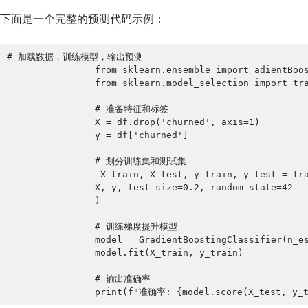
下面是一个完整的预测代码示例：
# 加载数据，训练模型，输出预测

                from sklearn.ensemble import adientBoostingClassifier

                from sklearn.model_selection import train_test_split

                # 准备特征和标签

                X = df.drop('churned', axis=1)

                y = df['churned']

                # 划分训练集和测试集

                 X_train, X_test, y_train, y_test = train_test_split(

                X, y, test_size=0.2, random_state=42

                )

                # 训练梯度提升模型

                model = GradientBoostingClassifier(n_es
                model.fit(X_train, y_train)

                # 输出准确率

                print(f"准确率: {model.score(X_test, y_t