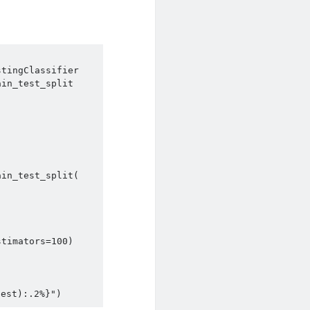
timators=100)

est):.2%}")