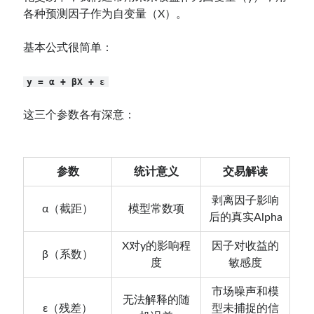
各种预测因子作为自变量（X）。
基本公式很简单：
y = α + βX + ε
这三个参数各有深意：
参数
统计意义
交易解读
剥离因子影响
α（截距）
模型常数项
后的真实Alpha
X对y的影响程
因子对收益的
β（系数）
度
敏感度
市场噪声和模
无法解释的随
ε（残差）
型未捕捉的信