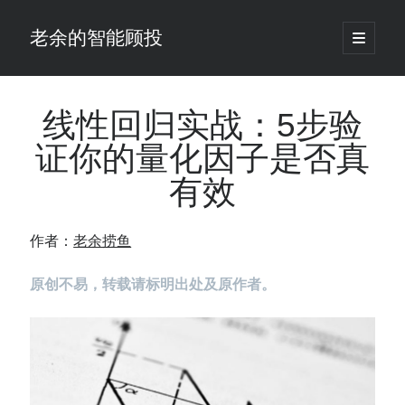
老余的智能顾投
open
primary
Sidebar
menu
搜
索
线性回归实战：5步验
证你的量化因子是否真
最新发表 ：
有效
老余看市：假曙光、核电弹药上膛、AI分化
你的回测曲线越漂亮，我越替你担心：因为历史顺序，正在“倒着”给你
讲故事
作者：
老余捞鱼
仓位大小背后的数学：为什么胜率40%的策略，能比胜率60%的更赚钱
大多数突破交易倒在“收缩阶段”，而这个EA等的是“扩张确认”（附完整源
原创不易，转载请标明出处及原作者。
码）
为什么说每年6月底是罗素2000最干净的套利窗口？
我拿Reddit上高赞的趋势策略，认真跑了一遍回测（附代码）
老余看市：长鑫4万亿，A股却蒸发12.4万亿
普通人的5个常见投资错误，可能让你多干12年才能退休