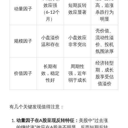
效应强
短期反转
高，追涨
动量因子
（6-12个
效应显著
杀跌行为
月）
明显
壳价值、
小盘溢价
小盘效应
流动性溢
规模因子
温和存在
非常突出
价、投机
氛围浓厚
经济转型
长期有
周期性
期，成长
价值因子
效，稳定
强，近年
股享受估
性好
弱于成长
值溢价
有几个关键发现值得注意：
动量因子在A股呈现反转特征：
美股中”过去涨
的继续涨”效应在A股并不明显，反而短期反转