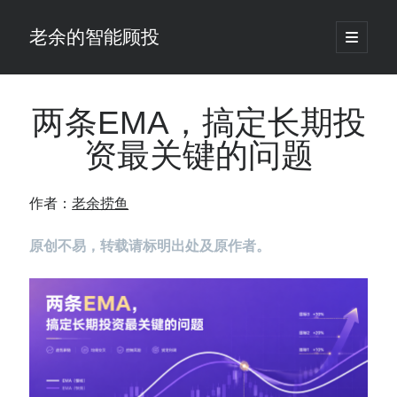
老余的智能顾投
open
primary
Sidebar
menu
搜
索
两条EMA，搞定长期投
资最关键的问题
最新发表 ：
老余看市：假曙光、核电弹药上膛、AI分化
作者：
老余捞鱼
你的回测曲线越漂亮，我越替你担心：因为历史顺序，正在“倒着”给你
讲故事
原创不易，转载请标明出处及原作者。
仓位大小背后的数学：为什么胜率40%的策略，能比胜率60%的更赚钱
大多数突破交易倒在“收缩阶段”，而这个EA等的是“扩张确认”（附完整源
码）
为什么说每年6月底是罗素2000最干净的套利窗口？
我拿Reddit上高赞的趋势策略，认真跑了一遍回测（附代码）
老余看市：长鑫4万亿，A股却蒸发12.4万亿
普通人的5个常见投资错误，可能让你多干12年才能退休