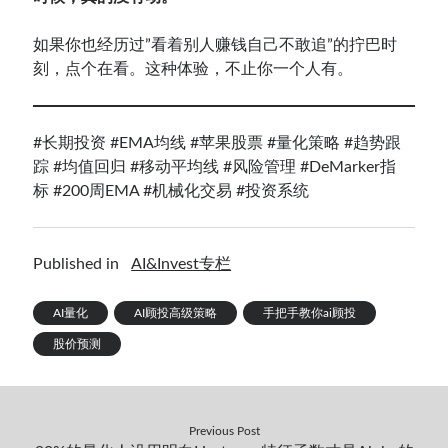
如果你也经历过”看着别人赚钱自己不敢追”的拧巴时
刻，点个在看。这种体验，不止你一个人有。
#长期投资
#EMA均线
#苹果股票
#量化策略
#趋势跟
踪
#均值回归
#移动平均线
#风险管理
#DeMarker指
标
#200周EMA
#机械化交易
#投资系统
Published in
AI&Invest专栏
AI量化
AI顾投高级策略
手把手教你ai顾投
股价预测
Previous Post