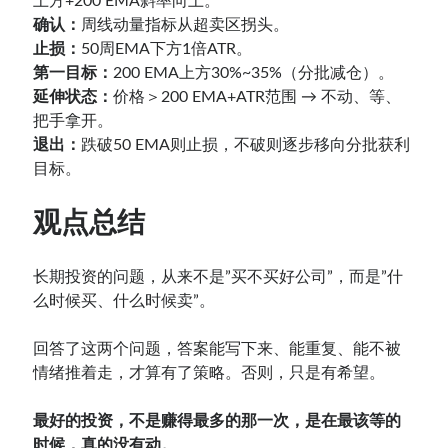
上方+200 EMA斜率向上。
确认：
周线动量指标从超卖区拐头。
止损：
50周EMA下方1倍ATR。
第一目标：
200 EMA上方30%~35%（分批减仓）。
延伸状态：
价格＞200 EMA+ATR范围 → 不动、等、
把手拿开。
退出：
跌破50 EMA则止损，不破则逐步移向分批获利
目标。
观点总结
长期投资的问题，从来不是”买不买好公司”，而是”什
么时候买、什么时候卖”。
回答了这两个问题，答案能写下来、能重复、能不被
情绪推着走，才算有了策略。否则，只是有希望。
最好的投资，不是赚得最多的那一次，是在最该等的
时候，真的没有动。