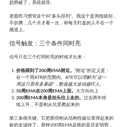
趋势破了，系统就等。
老股民习惯管这个叫”多头排列”。我这个是周线级别，
不折腾，几个月才看一次，和每天盯盘的人不在一个
频道上。
信号触发：三个条件同时亮
信号只在三个灯同时亮的时候才出来：
价格踩到了200周EMA附近。
“附近”的定义是：
在一个周ATR的范围内。
ATR可以理解为”这一
周这只票有多暴躁”，数值越大波动越吓人。
50周EMA在200周EMA上面。
大方向向上
200周EMA本身是抬头往上走的。
过去两年持
续上升，不是刚从坑里爬起来的
第三条很关键。它把那些刚从结构性破位里弹起来的
标的全滤掉了。那种200周EMA反映的是历史弱势，