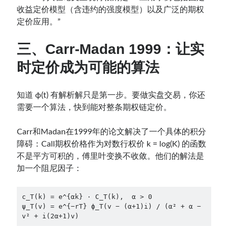
收益定价模型（含违约的强度模型）以及广泛的期权
定价应用。”
三、Carr-Madan 1999：让实
时定价成为可能的算法
知道 ϕ(t) 有解析解只是第一步。要做实盘交易，你还
需要一个算法，快到能对整条期权链定价。
Carr和Madan在1999年的论文解决了一个具体的积分
障碍：Call期权价格作为对数行权价 k = log(K) 的函数
不是平方可积的，傅里叶变换不收敛。他们的解法是
加一个阻尼因子：
c_T(k) = e^{αk} · C_T(k),  α > 0

ψ_T(v) = e^{−rT} ϕ_T(v − (α+1)i) / (α² + α − 
v² + i(2α+1)v)