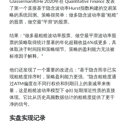
Glasserman和He 2020年在
Quantitative Finance
发表
了第一个直接基于隐含波动率Hurst指数构建的交易策
略的系统回测。策略很简单：做多隐含波动率最”粗糙”
的股票，做空最”平滑”的股票。
结果：”做多最粗糙波动率股票、做空最平滑波动率股
票的策略取得统计显著的年化超额收益6%或更多，具
体取决于时间段和策略细节。策略的盈利能力无法被
标准因子解释。”
他们还发现了一个重要的改进点：”基于隐含而非已实
现粗糙度排序时，策略盈利能力更强。”隐含粗糙度通
过ATM偏度在不同行权价和到期日上的衰减率来衡
量，这是粗糙波动率模型下 ϕ(t) 短期渐近性质的直接
体现。它比从历史高频数据估计的粗糙度提供了更干
净的信号。
实盘实现记录