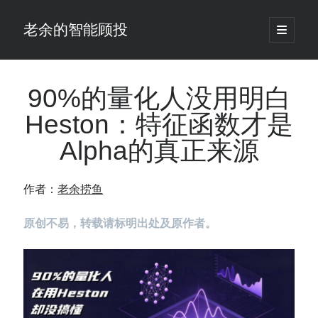
老余的智能顾投
open
primary
Sidebar
menu
搜
索
90%的量化人没用明白
Heston：特征函数才是
最新发表 ：
Alpha的真正来源
Black-Scholes模型漏算了一笔账，对冲基金用田中公式把它做成了生意
老余看市：假曙光、核电弹药上膛、AI分化
你的回测曲线越漂亮，我越替你担心：因为历史顺序，正在“倒着”给你
作者：
老余捞鱼
讲故事
仓位大小背后的数学：为什么胜率40%的策略，能比胜率60%的更赚钱
原创不易，转载请标明出处及原作者。
大多数突破交易倒在“收缩阶段”，而这个EA等的是“扩张确认”（附完整源
码）
为什么说每年6月底是罗素2000最干净的套利窗口？
我拿Reddit上高赞的趋势策略，认真跑了一遍回测（附代码）
老余看市：长鑫4万亿，A股却蒸发12.4万亿