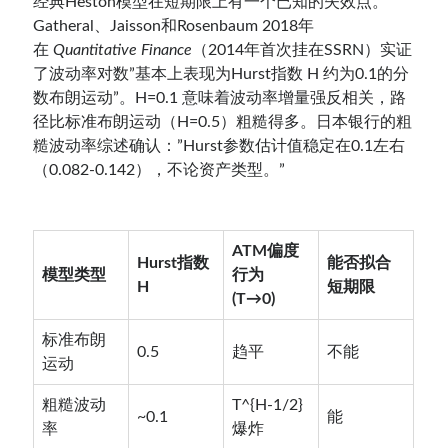
经典Heston模型在短期限上有一个已知的失效点。
Gatheral、Jaisson和Rosenbaum 2018年
在
Quantitative Finance
（2014年首次挂在SSRN）实证
了波动率对数”基本上表现为Hurst指数 H 约为0.1的分
数布朗运动”。H=0.1 意味着波动率增量强反相关，路
径比标准布朗运动（H=0.5）粗糙得多。日本银行的粗
糙波动率综述确认：”Hurst参数估计值稳定在0.1左右
（0.082-0.142），不论资产类型。”
ATM偏度
Hurst指数
能否拟合
模型类型
行为
H
短期限
(T→0)
标准布朗
0.5
趋平
不能
运动
粗糙波动
T^{H-1/2}
~0.1
能
率
爆炸