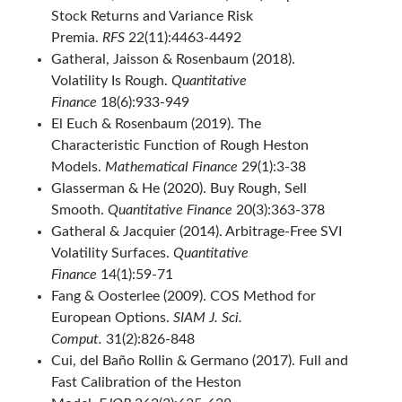
Stock Returns and Variance Risk
Premia.
RFS
22(11):4463-4492
Gatheral, Jaisson & Rosenbaum (2018).
Volatility Is Rough.
Quantitative
Finance
18(6):933-949
El Euch & Rosenbaum (2019). The
Characteristic Function of Rough Heston
Models.
Mathematical Finance
29(1):3-38
Glasserman & He (2020). Buy Rough, Sell
Smooth.
Quantitative Finance
20(3):363-378
Gatheral & Jacquier (2014). Arbitrage-Free SVI
Volatility Surfaces.
Quantitative
Finance
14(1):59-71
Fang & Oosterlee (2009). COS Method for
European Options.
SIAM J. Sci.
Comput.
31(2):826-848
Cui, del Baño Rollin & Germano (2017). Full and
Fast Calibration of the Heston