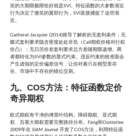
笑的大期限极限恰好就是SVI。特征函数的大参数渐近
行为决定了微笑的翼部行为，SVI直接捕捉了这些渐
近。
Gatheral-Jacquier (2014)推导了解析的无套利条件：无
蝶式套利要求隐含密度处处非负（Call期权价格对行权
价凸）；无日历价差套利要求总方差随期限递增。两
者都转化为SVI参数的显式约束。违反约束的校准面会
产生虚假的定价偏差信号，让你对着只在模型里存
在、市场中不存在的错位交易。
九、COS方法：特征函数定价
奇异期权
欧式期权有干净的傅里叶结构。障碍期权、亚式期
权、百慕大期权需要完整路径分布。Fang和Oosterlee
2009年在
SIAM Journal
开发了COS方法，利用特征函