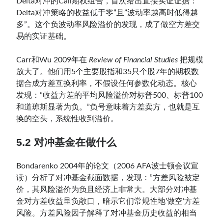
Delta对冲的Call期权组合，首次给出直接实证证据：”
Delta对冲策略的收益低于零”且”波动率越高时低得越
多”。这个负波动率风险溢价的发现，成了做空方差交
易的实证基础。
Carr和Wu 2009年在
Review of Financial Studies
把规模
放大了。他们用5个主要股指和35只个股7年的期权数
据合成方差互换利率，不假设任何参数化动态。核心
发现：”收益方差的平均风险溢价对标普500、标普100
和道琼斯显著为负。”负号意味着方差卖方，也就是互
换的空头，系统性收到溢价。
5.2 对冲基金在做什么
Bondarenko 2004年的论文（2006 AFA波士顿会议宣
读）分析了对冲基金截面数据，发现：”方差风险被定
价，其风险溢价为负且经济上非常大。大部分对冲基
金对方差收益呈负敞口，暗示它们常规性地’做空’方差
风险。方差风险因子解释了对冲基金历史收益的相当