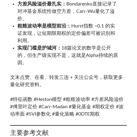
方差风险溢价最扎实：
Bondarenko直接记录了
对冲基金系统性做空方差，Carr-Wu量化了溢
价。
粗糙波动率是模型前沿：
Hurst指数 ~0.1 的实
证发现，让短期限期权的定价偏差可被识别和
利用。
实现门槛是护城河：
18篇论文的数学是公开
的，但生产级实现不是，这就是Alpha持续的原
因。
文末点赞、在看、转发三连 + 关注公众号，获取更多
量化研究资料。
#特征函数 #Heston模型 #粗糙波动率 #方差风险溢价
#傅里叶定价 #Carr-Madan #量化基金 #期权定价 #波
动率面 #SVI参数化 #量化策略 #0DTE期权
主要参考文献