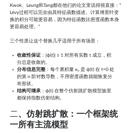
Kwok、Leung和Tang都在他们的论文里说得很直接：”
Lévy过程可以完全由其特征函数描述。计算傅里叶变
换的积分可能更容易，因为特征函数比密度函数本身
更容易处理。”
三个性质让这个替换几乎适用于所有场景：
收敛性保证
：|ϕ(t)| ≤ 1 对所有实数 t 成立，积
分总是收敛的。
分布信息完整
：每个累积量 κₙ 是 ϕ(t) 在 t=0 处
的第 n 阶对数导数，不用密度函数就能恢复分
布形状。
结构可继承
：ϕ(t) 在整个仿射跳扩散模型族里
都保持指数仿射结构。
二
、仿射跳扩散：一个框架统
一所有主流模型