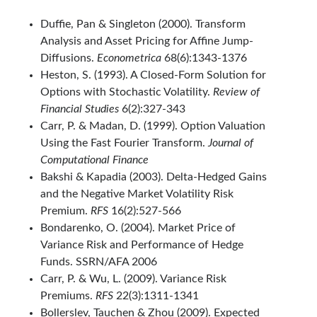
Duffie, Pan & Singleton (2000). Transform
Analysis and Asset Pricing for Affine Jump-
Diffusions.
Econometrica
68(6):1343-1376
Heston, S. (1993). A Closed-Form Solution for
Options with Stochastic Volatility.
Review of
Financial Studies
6(2):327-343
Carr, P. & Madan, D. (1999). Option Valuation
Using the Fast Fourier Transform.
Journal of
Computational Finance
Bakshi & Kapadia (2003). Delta-Hedged Gains
and the Negative Market Volatility Risk
Premium.
RFS
16(2):527-566
Bondarenko, O. (2004). Market Price of
Variance Risk and Performance of Hedge
Funds. SSRN/AFA 2006
Carr, P. & Wu, L. (2009). Variance Risk
Premiums.
RFS
22(3):1311-1341
Bollerslev, Tauchen & Zhou (2009). Expected