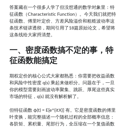
答案藏在一个很多人学了但没想通的数学对象里：特
征函数（Characteristic Function）。今天我们就把特
征函数、傅里叶定价、方差风险溢价和粗糙波动率这
条技术链讲透彻，期间引用了18篇原始论文，希望将
这条线给大家捋清楚。
一、密度函数搞不定的事，特
征函数能搞定
期权定价的核心公式大家都熟悉：你需要把收益函数
和风险中性密度 q(s) 乘起来做积分。问题在于，一旦
你的模型需要刻画波动率聚集、跳跃、厚尾这些真实
市场的特征，q(s) 就没有解析解了。
但特征函数 ϕ(t) = E[e^{itX}] 有。它是密度函数的傅里
叶变换，能完整描述一个随机过程的全部概率信息：
各阶矩、累积量、尾部行为，全压缩在一个复值函数