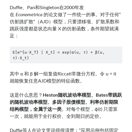
Duffie、Pan和Singleton在2000年发
在
Econometrica
的论文做了一件统一的事。对于任何”
仿射跳扩散”（AJD）模型，只要漂移项、扩散系数和
跳跃强度都是状态向量 X 的仿射函数，条件期望就满
足：
E[e^{u·X_T} | X_t] = exp(α(u, τ) + β(u, 
τ)·X_t)
其中 α 和 β 解一组复值Riccati常微分方程。令 u = it
就能恢复任意AJD模型的特征函数。
这是什么意思？
Heston随机波动率模型、Bates带跳跃
的随机波动率模型、多因子股债模型、利率仿射期限
结构模型，全属于这一类
。对每个模型，ϕ(t) 只需算
一次，就能用于全行权价、全到期日的定价。
Duffie等人在论文里说得很清楚：”应用示例包括固定