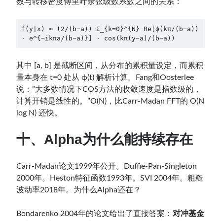
数与转移密度傅里叶余弦级数系数之间的关系：
f(y|x) ≈ (2/(b−a)) Σ_{k=0}^{N} Re[ϕ(kπ/(b−a)) 
· e^{−ikπa/(b−a)}] · cos(kπ(y−a)/(b−a))
其中 [a, b] 是截断区间，从分布的累积量设定，而累积
量本身在 t=0 处从 ϕ(t) 解析计算。Fang和Oosterlee
说：”大多数情况下COS方法的收敛速度是指数级的，
计算开销是线性的。”O(N)，比Carr-Madan FFT的 O(N
log N) 还快。
十、Alpha为什么能持续存在
Carr-Madan论文1999年公开。Duffie-Pan-Singleton
2000年。Heston特征函数1993年。SVI 2004年。粗糙
波动率2018年。为什么Alpha还在？
Bondarenko 2004年的论文给出了直接答案：
对冲基金