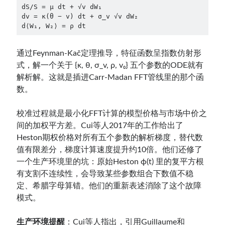
dS/S = μ dt + √v dW₁

dv = κ(θ − v) dt + σ_v √v dW₂

d⟨W₁, W₂⟩ = ρ dt
通过Feynman-Kač定理推导，特征函数呈指数仿射形
式，解一个关于 {κ, θ, σ_v, ρ, v₀} 五个参数的ODE就有
解析解。这就是插进Carr-Madan FFT管线里的那个函
数。
校准过程就是最小化FFT计算的模型价格与市场中价之
间的加权平方差。Cui等人2017年的工作给出了
Heston期权价格对所有五个参数的解析梯度，替代数
值有限差分，梯度计算速度提升约10倍。他们还修了
一个生产环境里的坑：原始Heston ϕ(t) 里的复平方根
有支割不连续性，会导致某些参数组合下数值不稳
定、希腊字母算错。他们的重新表述消除了这个故障
模式。
生产环境提醒
：Cui等人指出，引用Guillaume和