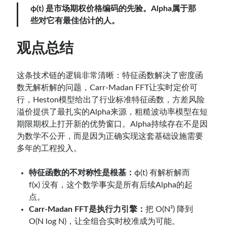
ϕ(t) 是市场期权价格编码的先验。Alpha属于那
些对它有最佳估计的人。
观点总结
这条技术链的逻辑非常清晰：特征函数解决了密度函
数无解析解的问题，Carr-Madan FFT让实时定价可
行，Heston模型给出了行业标准特征函数，方差风险
溢价提供了最扎实的Alpha来源，粗糙波动率模型在短
期限期权上打开新的优势窗口。Alpha持续存在不是因
为数学不公开，而是因为正确实现这套基础设施需要
多年的工程投入。
特征函数的不对称性是根基：
ϕ(t) 有解析解而
f(x) 没有，这个数学事实是所有后续Alpha的起
点。
Carr-Madan FFT是执行力引擎：
把 O(N²) 降到
O(N log N)，让全组合实时校准成为可能。