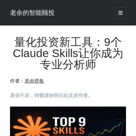
老余的智能顾投
open
primary
Sidebar
menu
搜
索
量化投资新工具：9个
Claude Skills让你成为
最新发表 ：
专业分析师
老余看市：假曙光、核电弹药上膛、AI分化
你的回测曲线越漂亮，我越替你担心：因为历史顺序，正在“倒着”给你
讲故事
作者：
老余捞鱼
仓位大小背后的数学：为什么胜率40%的策略，能比胜率60%的更赚钱
大多数突破交易倒在“收缩阶段”，而这个EA等的是“扩张确认”（附完整源
原创不易，转载请标明出处及原作者。
码）
为什么说每年6月底是罗素2000最干净的套利窗口？
我拿Reddit上高赞的趋势策略，认真跑了一遍回测（附代码）
老余看市：长鑫4万亿，A股却蒸发12.4万亿
普通人的5个常见投资错误，可能让你多干12年才能退休