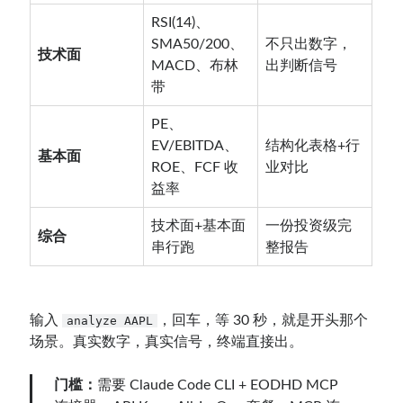
RSI(14)、
SMA50/200、
不只出数字，
技术面
MACD、布林
出判断信号
带
PE、
EV/EBITDA、
结构化表格+行
基本面
ROE、FCF 收
业对比
益率
技术面+基本面
一份投资级完
综合
串行跑
整报告
输入
，回车，等 30 秒，就是开头那个
analyze AAPL
场景。真实数字，真实信号，终端直接出。
门槛：
需要 Claude Code CLI + EODHD MCP