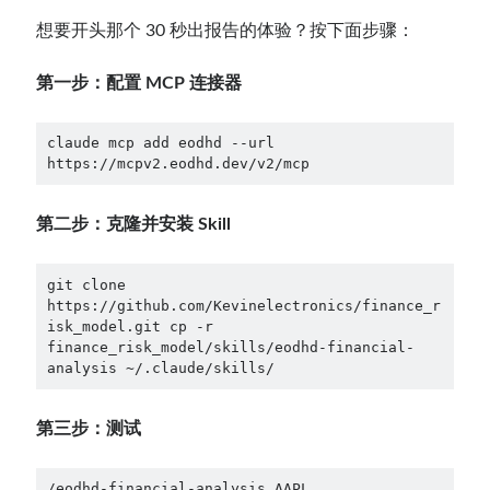
想要开头那个 30 秒出报告的体验？按下面步骤：
第一步：配置 MCP 连接器
claude mcp add eodhd --url 
https://mcpv2.eodhd.dev/v2/mcp
第二步：克隆并安装 Skill
git clone 
https://github.com/Kevinelectronics/finance_r
isk_model.git cp -r 
finance_risk_model/skills/eodhd-financial-
analysis ~/.claude/skills/
第三步：测试
/eodhd-financial-analysis AAPL