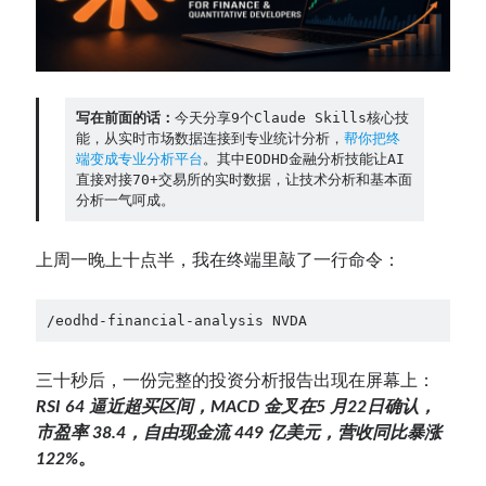
Contact：
写在前面的话：
今天分享9个Claude Skills核心技
能，从实时市场数据连接到专业统计分析，
帮你把终
端变成专业分析平台
。其中EODHD金融分析技能让AI
直接对接70+交易所的实时数据，让技术分析和基本面
分析一气呵成。
上周一晚上十点半，我在终端里敲了一行命令：
网站备案号：鄂ICP备2024064768号
/eodhd-financial-analysis NVDA
三十秒后，一份完整的投资分析报告出现在屏幕上：
RSI 64 逼近超买区间，MACD 金叉在5 月22日确认，
市盈率 38.4，自由现金流 449 亿美元，营收同比暴涨
122%
。