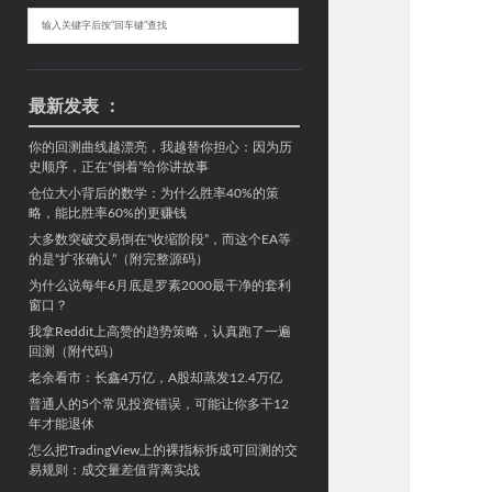
Sidebar
搜
索
最新发表 ：
你的回测曲线越漂亮，我越替你担心：因为历
史顺序，正在“倒着”给你讲故事
仓位大小背后的数学：为什么胜率40%的策
略，能比胜率60%的更赚钱
大多数突破交易倒在“收缩阶段”，而这个EA等
的是“扩张确认”（附完整源码）
为什么说每年6月底是罗素2000最干净的套利
窗口？
我拿Reddit上高赞的趋势策略，认真跑了一遍
回测（附代码）
老余看市：长鑫4万亿，A股却蒸发12.4万亿
普通人的5个常见投资错误，可能让你多干12
年才能退休
怎么把TradingView上的裸指标拆成可回测的交
易规则：成交量差值背离实战