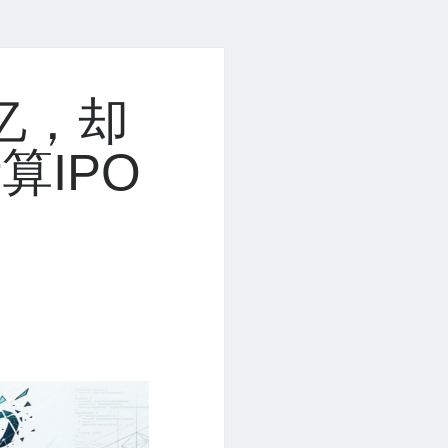
6亿，却
算IPO