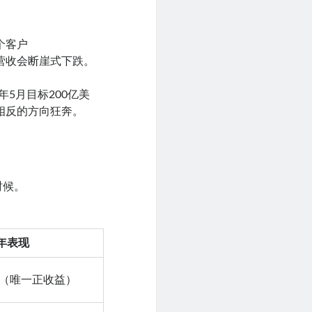
个客户
出），营收会断崖式下跌。
6年5月目标200亿美
相反的方向狂奔。
时候。
6年表现
%（唯一正收益）