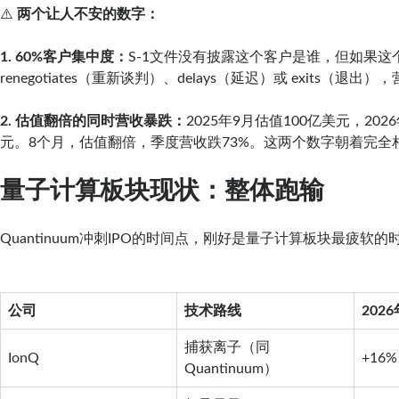
⚠️
两个让人不安的数字：
1. 60%客户集中度：
S-1文件没有披露这个客户是谁，但如果这
renegotiates（重新谈判）、delays（延迟）或 exits（退
2. 估值翻倍的同时营收暴跌：
2025年9月估值100亿美元，202
元。8个月，估值翻倍，季度营收跌73%。这两个数字朝着完全
量子计算板块现状：整体跑输
Quantinuum冲刺IPO的时间点，刚好是量子计算板块最疲软的
公司
技术路线
202
捕获离子（同
IonQ
+16
Quantinuum）