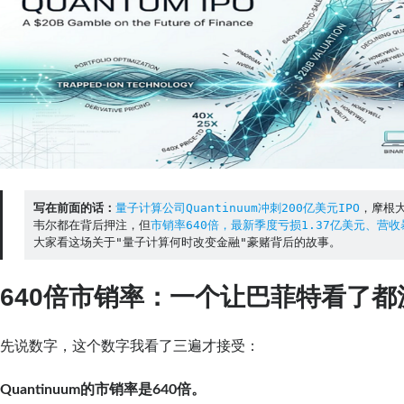
写在前面的话：
量子计算公司Quantinuum冲刺200亿美元IPO
，摩根
韦尔都在背后押注，但
市销率640倍，最新季度亏损1.37亿美元、营收
大家看这场关于"量子计算何时改变金融"豪赌背后的故事。
640倍市销率：一个让巴菲特看了
先说数字，这个数字我看了三遍才接受：
Quantinuum的市销率是640倍。