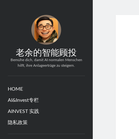
老余的智能顾投
Bemühe dich, damit AI normalen Menschen
hilft, ihre Anlageerträge zu steigern.
HOME
AI&Invest专栏
AINVEST 实践
隐私政策