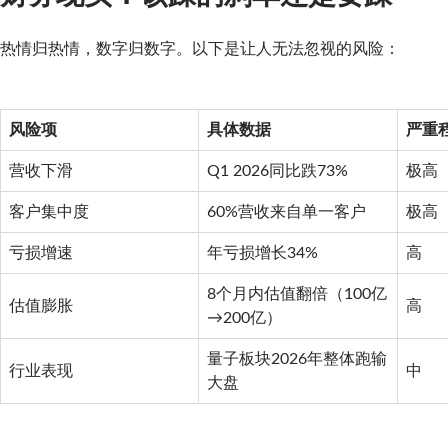
热情归热情，数字归数字。以下是让人无法忽视的风险：
风险项
具体数据
严重
营收下滑
Q1 2026同比跌73%
极高
客户集中度
60%营收来自单一客户
极高
亏损增速
年亏损增长34%
高
8个月内估值翻倍（100亿
估值膨胀
高
→200亿）
量子板块2026年整体跑输
行业表现
中
大盘