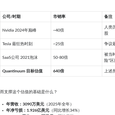
公司/时期
市销率
备注
人类
Nvidia 2024年巅峰
~40倍
股
Tesla 最狂热时刻
~25倍
争议
被当
SaaS公司 2021泡沫
50-80倍
险”区
Quantinuum 目标估值
640倍
上述所
而支撑这个估值的基础是什么？
年营收：3090万美元
（2025年全年）
年净亏损：1.926亿美元
（同比增长34%）