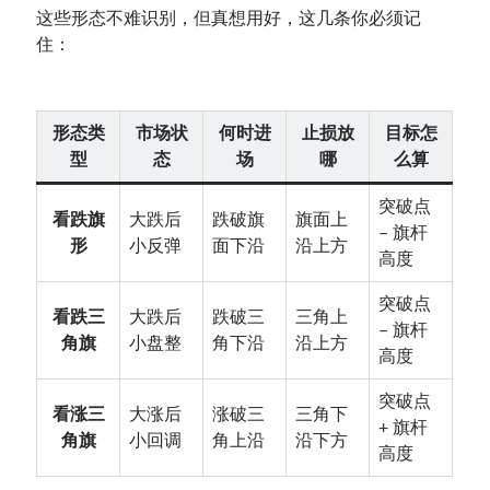
这些形态不难识别，但真想用好，这几条你必须记
住：
形态类
市场状
何时进
止损放
目标怎
型
态
场
哪
么算
突破点
看跌旗
大跌后
跌破旗
旗面上
– 旗杆
形
小反弹
面下沿
沿上方
高度
突破点
看跌三
大跌后
跌破三
三角上
– 旗杆
角旗
小盘整
角下沿
沿上方
高度
突破点
看涨三
大涨后
涨破三
三角下
+ 旗杆
角旗
小回调
角上沿
沿下方
高度