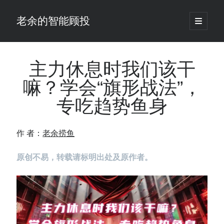
老余的智能顾投
open
primary
Sidebar
menu
搜
索
主力休息时我们该干
嘛？学会“旗形战法”，
最新发表 ：
专吃趋势鱼身
仓位大小背后的数学：为什么胜率40%的策略，能比胜率60%的更赚钱
大多数突破交易倒在“收缩阶段”，而这个EA等的是“扩张确认”（附完整源
码）
作 者：
老余捞鱼
为什么说每年6月底是罗素2000最干净的套利窗口？
我拿Reddit上高赞的趋势策略，认真跑了一遍回测（附代码）
原创不易，转载请标明出处及原作者。
老余看市：长鑫4万亿，A股却蒸发12.4万亿
普通人的5个常见投资错误，可能让你多干12年才能退休
怎么把TradingView上的裸指标拆成可回测的交易规则：成交量差值背离
实战
涨了怕踏空、跌了怕深套？这个模型把NVDA两次恐慌底都抓住了（附
源代码）