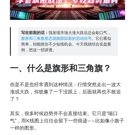
Contact：
写在前面的话：
我发现市场大涨大跌后总会歇口气，
旗形和三角旗形态就能跟踪新的启动信号
。它们看似
简单，却能抓住不少短线机会。今天我就结合实盘案
例，把这一招讲透。
一、
什么是旗形和三角旗？
网站备案号：鄂ICP备2024064768号
你是不是也经常遇到这种情况：行情突然走出一波大
涨或大跌，你犹豫了一下没跟上，后面就再也不敢追
了？
其实，很多时候趋势并不会直接结束。它只是“喘口
气”，而K线图上往往会留下一些痕迹——比如像小旗子
一样的图形。