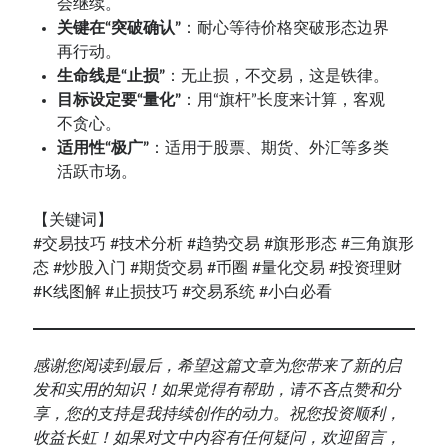
会继续。
关键在“突破确认”
：耐心等待价格突破形态边界
再行动。
生命线是“止损”
：无止损，不交易，这是铁律。
目标设定要“量化”
：用“旗杆”长度来计算，客观
不贪心。
适用性“极广”
：适用于股票、期货、外汇等多类
活跃市场。
【关键词】
#交易技巧 #技术分析 #趋势交易 #旗形形态 #三角旗形
态 #炒股入门 #期货交易 #币圈 #量化交易 #投资理财
#K线图解 #止损技巧 #交易系统 #小白必看
感谢您阅读到最后，希望这篇文章为您带来了新的启
发和实用的知识！如果觉得有帮助，请不吝点赞和分
享，您的支持是我持续创作的动力。祝您投资顺利，
收益长虹！如果对文中内容有任何疑问，欢迎留言，