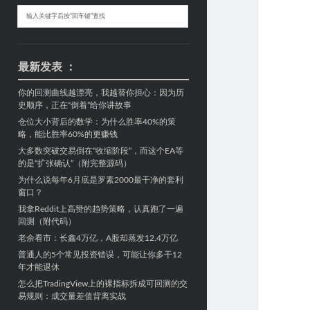
Sidebar
搜
索
最新发表 ：
你的回测曲线越漂亮，我越替你担心：因为历
史顺序，正在“倒着”给你讲故事
仓位大小背后的数学：为什么胜率40%的策
略，能比胜率60%的更赚钱
大多数突破交易倒在“收缩阶段”，而这个EA等
的是“扩张确认”（附完整源码）
为什么说每年6月底是罗素2000最干净的套利
窗口？
我拿Reddit上高赞的趋势策略，认真跑了一遍
回测（附代码）
老余看市：长鑫4万亿，A股却蒸发12.4万亿
普通人的5个常见投资错误，可能让你多干12
年才能退休
怎么把TradingView上的裸指标拆成可回测的交
易规则：成交量差值背离实战