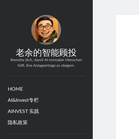
老余的智能顾投
Bemühe dich, damit AI normalen Menschen
hilft, ihre Anlageerträge zu steigern.
HOME
AI&Invest专栏
AINVEST 实践
隐私政策