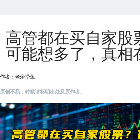
高管都在买自家股
可能想多了，真相
作者：
老余捞鱼
原创不易，转载请标明出处及原作者。