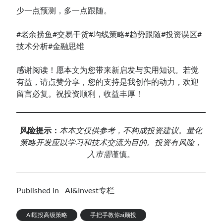
少一点预测，多一点跟随。
Contact：
#老余捞鱼
#交易干货
#均线策略
#趋势跟随
#投资误区
#
技术分析
#金融思维
感谢阅读！愿本文为您带来新启发与实用知识。若觉
有益，请点赞分享，您的支持是我创作的动力，欢迎
留言必复。祝投资顺利，收益丰厚！
网站备案号：鄂ICP备2024064768号
风险提示：
本
本文仅供参考，不构成投资建议。量
化
策略开发应以学习和技术交流为目的。投资有风险，
入市需
谨慎。
Published in
AI&Invest专栏
AI顾投高级策略
手把手教你ai顾投