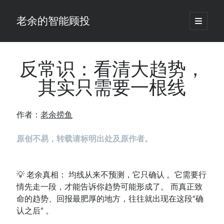
老余的智能顾投
open
primary
Sidebar
menu
搜
索
反常识：看清大趋势，
其实只需要一根线
最新发表 ：
Black-Scholes模型漏算了一笔账，对冲基金用田中公式把它做成了生意
作者：
老余捞鱼
老余看市：假曙光、核电弹药上膛、AI分化
你的回测曲线越漂亮，我越替你担心：因为历史顺序，正在“倒着”给你
原创不易，转载请标明出处及原作者。
讲故事
仓位大小背后的数学：为什么胜率40%的策略，能比胜率60%的更赚钱
大多数突破交易倒在“收缩阶段”，而这个EA等的是“扩张确认”（附完整源
码）
💡 老余真相： 均线从来不预测，它只确认 。它需要行
为什么说每年6月底是罗素2000最干净的套利窗口？
情先走一段，才能告诉你趋势可能形成了。 而真正致
我拿Reddit上高赞的趋势策略，认真跑了一遍回测（附代码）
命的趋势、回报最肥厚的地方，往往就出现在这段“确
老余看市：长鑫4万亿，A股却蒸发12.4万亿
认之后” 。