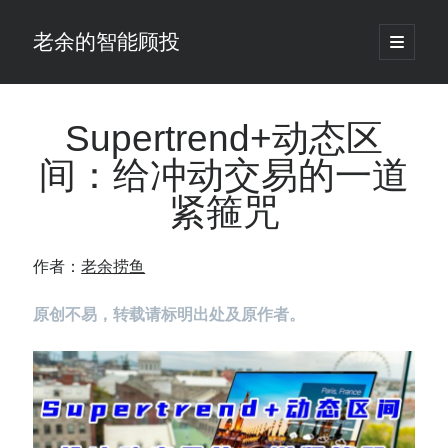
老余的智能顾投
open
primary
Sidebar
menu
搜
索
Supertrend+动态区
间：给冲动交易的一道
最新发表 ：
紧箍咒
老余看市：假曙光、核电弹药上膛、AI分化
你的回测曲线越漂亮，我越替你担心：因为历史顺序，正在“倒着”给你
讲故事
作者：
老余捞鱼
仓位大小背后的数学：为什么胜率40%的策略，能比胜率60%的更赚钱
大多数突破交易倒在“收缩阶段”，而这个EA等的是“扩张确认”（附完整源
原创不易，转载请标明出处及原作者。
码）
为什么说每年6月底是罗素2000最干净的套利窗口？
我拿Reddit上高赞的趋势策略，认真跑了一遍回测（附代码）
老余看市：长鑫4万亿，A股却蒸发12.4万亿
普通人的5个常见投资错误，可能让你多干12年才能退休