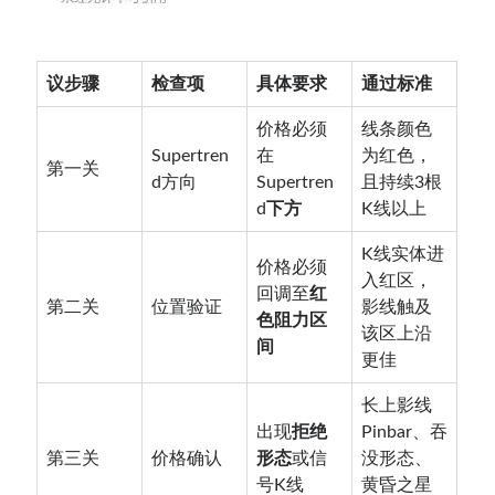
议步骤
检查项
具体要求
通过标准
价格必须
线条颜色
Supertren
在
为红色，
第一关
d方向
Supertren
且持续3根
d
下方
K线以上
K线实体进
价格必须
入红区，
回调至
红
第二关
位置验证
影线触及
色阻力区
该区上沿
间
更佳
长上影线
出现
拒绝
Pinbar、吞
第三关
价格确认
形态
或信
没形态、
号K线
黄昏之星