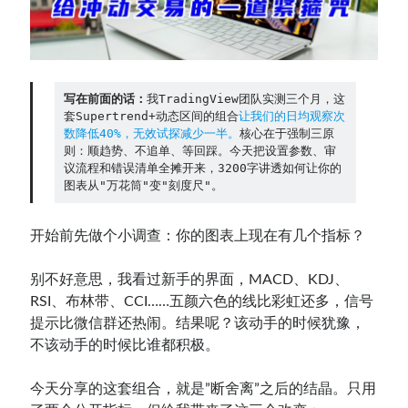
Contact：
写在前面的话：
我TradingView团队实测三个月，这
套Supertrend+动态区间的组合
让我们的日均观察次
数降低40%，无效试探减少一半。
核心在于强制三原
则：顺趋势、不追单、等回踩。今天把设置参数、审
议流程和错误清单全摊开来，3200字讲透如何让你的
图表从"万花筒"变"刻度尺"。
开始前先做个小调查：你的图表上现在有几个指标？
网站备案号：鄂ICP备2024064768号
别不好意思，我看过新手的界面，MACD、KDJ、
RSI、布林带、CCI……五颜六色的线比彩虹还多，信号
提示比微信群还热闹。结果呢？该动手的时候犹豫，
不该动手的时候比谁都积极。
今天分享的这套组合，就是”断舍离”之后的结晶。只用