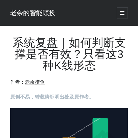
老余的智能顾投
open
primary
Sidebar
menu
搜
索
系统复盘｜如何判断支
撑是否有效？只看这3
最新发表 ：
种K线形态
你的回测曲线越漂亮，我越替你担心：因为历史顺序，正在“倒着”给你
讲故事
仓位大小背后的数学：为什么胜率40%的策略，能比胜率60%的更赚钱
作者：
老余捞鱼
大多数突破交易倒在“收缩阶段”，而这个EA等的是“扩张确认”（附完整源
码）
原创不易，转载请标明出处及原作者。
为什么说每年6月底是罗素2000最干净的套利窗口？
我拿Reddit上高赞的趋势策略，认真跑了一遍回测（附代码）
老余看市：长鑫4万亿，A股却蒸发12.4万亿
普通人的5个常见投资错误，可能让你多干12年才能退休
怎么把TradingView上的裸指标拆成可回测的交易规则：成交量差值背离
实战