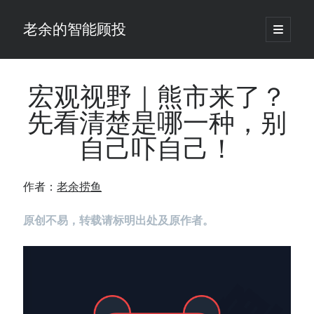
老余的智能顾投
open
primary
Sidebar
menu
搜
索
宏观视野｜熊市来了？
先看清楚是哪一种，别
最新发表 ：
自己吓自己！
你的回测曲线越漂亮，我越替你担心：因为历史顺序，正在“倒着”给你
讲故事
仓位大小背后的数学：为什么胜率40%的策略，能比胜率60%的更赚钱
作者：
老余捞鱼
大多数突破交易倒在“收缩阶段”，而这个EA等的是“扩张确认”（附完整源
码）
原创不易，转载请标明出处及原作者。
为什么说每年6月底是罗素2000最干净的套利窗口？
我拿Reddit上高赞的趋势策略，认真跑了一遍回测（附代码）
老余看市：长鑫4万亿，A股却蒸发12.4万亿
普通人的5个常见投资错误，可能让你多干12年才能退休
怎么把TradingView上的裸指标拆成可回测的交易规则：成交量差值背离
实战