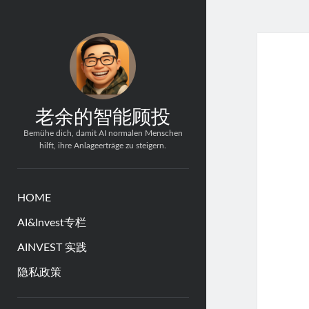
老余的智能顾投
Bemühe dich, damit AI normalen Menschen
hilft, ihre Anlageerträge zu steigern.
HOME
AI&Invest专栏
AINVEST 实践
隐私政策