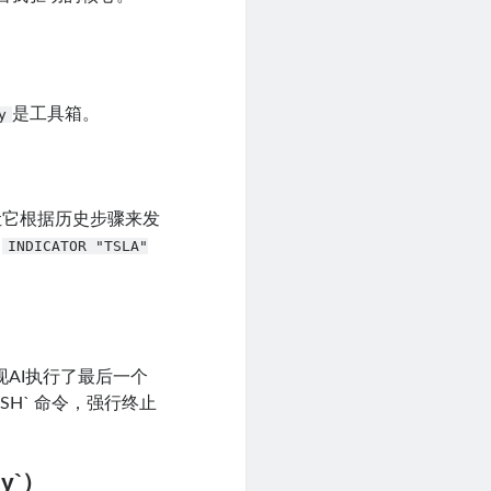
是工具箱。
y
）
”，让它根据历史步骤来发
或
INDICATOR "TSLA"
现AI执行了最后一个
ISH` 命令，强行终止
y`）