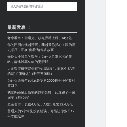
Sidebar
搜
索
最新发表 ：
老余看市：假曙光、核电弹药上膛、AI分化
你的回测曲线越漂亮，我越替你担心：因为历
史顺序，正在“倒着”给你讲故事
仓位大小背后的数学：为什么胜率40%的策
略，能比胜率60%的更赚钱
大多数突破交易倒在“收缩阶段”，而这个EA等
的是“扩张确认”（附完整源码）
为什么说每年6月底是罗素2000最干净的套利
窗口？
我拿Reddit上高赞的趋势策略，认真跑了一遍
回测（附代码）
老余看市：长鑫4万亿，A股却蒸发12.4万亿
普通人的5个常见投资错误，可能让你多干12
年才能退休