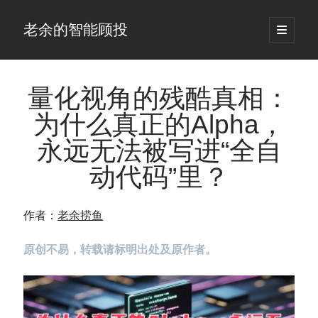
老余的智能顾投
open
primary
Sidebar
menu
搜
索
量化视角的残酷真相：
为什么真正的Alpha，
最新发表 ：
永远无法被写进“全自
老余看市：假曙光、核电弹药上膛、AI分化
你的回测曲线越漂亮，我越替你担心：因为历史顺序，正在“倒着”给你
动代码”里？
讲故事
仓位大小背后的数学：为什么胜率40%的策略，能比胜率60%的更赚钱
大多数突破交易倒在“收缩阶段”，而这个EA等的是“扩张确认”（附完整源
作者：
老余捞鱼
码）
为什么说每年6月底是罗素2000最干净的套利窗口？
原创不易，转载请标明出处及原作者。
我拿Reddit上高赞的趋势策略，认真跑了一遍回测（附代码）
老余看市：长鑫4万亿，A股却蒸发12.4万亿
普通人的5个常见投资错误，可能让你多干12年才能退休