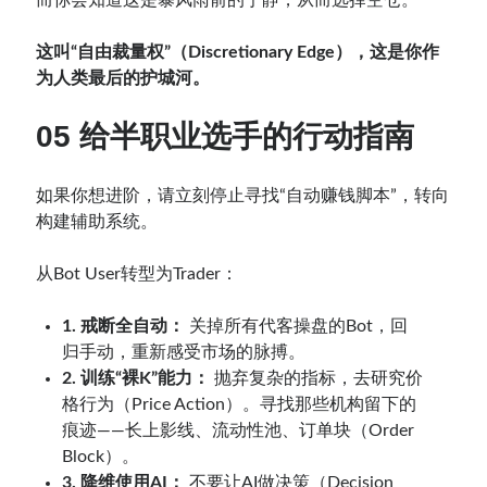
而你会知道这是暴风雨前的宁静，从而选择空仓。
这叫“自由裁量权”（Discretionary Edge），这是你作
为人类最后的护城河。
05 给半职业选手的行动指南
如果你想进阶，请立刻停止寻找“自动赚钱脚本”，转向
构建辅助系统。
从Bot User转型为Trader：
1. 戒断全自动：
关掉所有代客操盘的Bot，回
归手动，重新感受市场的脉搏。
2. 训练“裸K”能力：
抛弃复杂的指标，去研究价
格行为（Price Action）。寻找那些机构留下的
痕迹——长上影线、流动性池、订单块（Order
Block）。
3. 降维使用AI：
不要让AI做决策（Decision