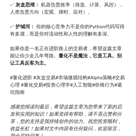
✅
灰盒思维：
机器负责效率（筛选、计算、风控），
人类负责方向（宏观、择时、应对）。
✅
护城河：
你的核心竞争力不是你的Python代码写得
有多溜，而是你对流动性和人性的理解有多深。
如果你是一名正在进阶路上的交易者，希望这篇文章
能让你少走几年弯路。
量化不是魔法，它是工具。别
让工具反客为主。
#量化进阶
#灰盒交易#市场微观结构#Alpha策略#交易
心理
#量化交易#投资心理学#人工智能#价格行为#避
坑指南
感谢您阅读到最后，希望这篇文章为您带来了新的启
发和实用的知识！如果觉得有帮助，请不吝点赞和分
享，您的支持是我持续创作的动力。祝您投资顺利，
收益长虹！如果对文中内容有任何疑问，欢迎留言，