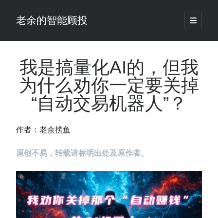
老余的智能顾投
open
primary
Sidebar
menu
搜
索
我是搞量化AI的，但我
为什么劝你一定要关掉
最新发表 ：
“自动交易机器人”？
仓位大小背后的数学：为什么胜率40%的策略，能比胜率60%的更赚钱
大多数突破交易倒在“收缩阶段”，而这个EA等的是“扩张确认”（附完整源
码）
作者：
老余捞鱼
为什么说每年6月底是罗素2000最干净的套利窗口？
我拿Reddit上高赞的趋势策略，认真跑了一遍回测（附代码）
原创不易，转载请标明出处及原作者。
老余看市：长鑫4万亿，A股却蒸发12.4万亿
普通人的5个常见投资错误，可能让你多干12年才能退休
怎么把TradingView上的裸指标拆成可回测的交易规则：成交量差值背离
实战
涨了怕踏空、跌了怕深套？这个模型把NVDA两次恐慌底都抓住了（附
源代码）