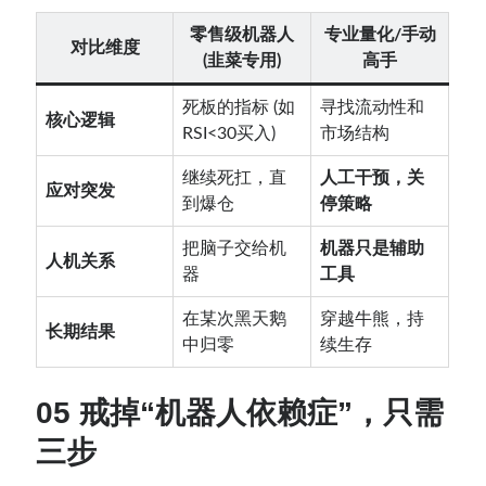
零售级机器人
专业量化/手动
对比维度
(韭菜专用)
高手
死板的指标 (如
寻找流动性和
核心逻辑
RSI<30买入)
市场结构
继续死扛，直
人工干预，关
应对突发
到爆仓
停策略
把脑子交给机
机器只是辅助
人机关系
器
工具
在某次黑天鹅
穿越牛熊，持
长期结果
中归零
续生存
05 戒掉“机器人依赖症”，只需
三步