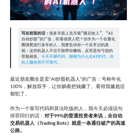
Contact：
写在前面的话：
很多市面上充斥着“睡后收入”、“AI
自动炒股”的广告，听着很诱人吧？但作为一个在量化
圈摸爬滚打多年的人，我要告诉你一个反常识的真
相：这些机器人不仅不能帮你赚钱，反而是你亏损的
罪魁祸首。
今天不聊代码，聊聊为什么在AI时代，你
的人脑依然不可替代。
最近朋友圈全是卖“AI炒股机器人”的广告：号称年化
网站备案号：鄂ICP备2024064768号
100%，解放双手，让你躺着把钱赚了。看得我尴尬症
都犯了。
作为一个靠写代码和算法吃饭的人，我今天必须说句
得罪同行的话：
对于99%的普通投资者来说，全自动
交易机器人（Trading Bots）就是一条通往破产的高速
公路。