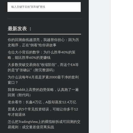
Sidebar
搜
索
最新发表 ：
你的回测曲线越漂亮，我越替你担心：因为历
史顺序，正在“倒着”给你讲故事
仓位大小背后的数学：为什么胜率40%的策
略，能比胜率60%的更赚钱
大多数突破交易倒在“收缩阶段”，而这个EA等
的是“扩张确认”（附完整源码）
为什么说每年6月底是罗素2000最干净的套利
窗口？
我拿Reddit上高赞的趋势策略，认真跑了一遍
回测（附代码）
老余看市：长鑫4万亿，A股却蒸发12.4万亿
普通人的5个常见投资错误，可能让你多干12
年才能退休
怎么把TradingView上的裸指标拆成可回测的交
易规则：成交量差值背离实战