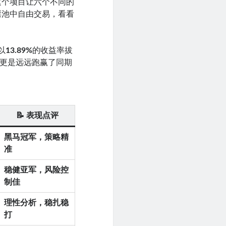
这个项目让六个不同的
票池中自由交易，看看
以
13.89%
的收益率拔
，更是远远跑赢了同期
📝 表现点评
黑马冠军，策略精
准
稳健亚军，风险控
制佳
理性分析，稳扎稳
打