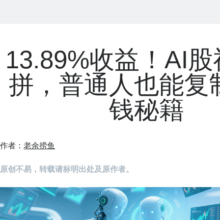
13.89%收益！AI
拼，普通人也能复
钱秘籍
作者：
老余捞鱼
原创不易，转载请标明出处及原作者。