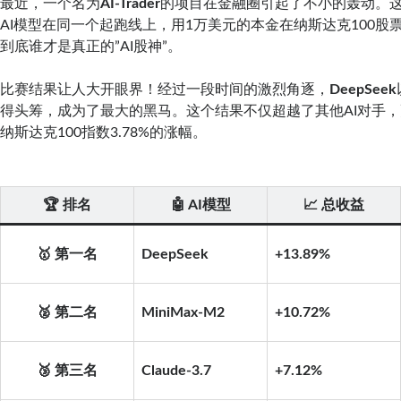
最近，一个名为
AI-Trader
的项目在金融圈引起了不小的轰动。
AI模型在同一个起跑线上，用1万美元的本金在纳斯达克100股
到底谁才是真正的”AI股神”。
比赛结果让人大开眼界！经过一段时间的激烈角逐，
DeepSeek
得头筹，成为了最大的黑马。这个结果不仅超越了其他AI对手
纳斯达克100指数3.78%的涨幅。
🏆 排名
🤖 AI模型
📈 总收益
🥇 第一名
DeepSeek
+13.89%
🥈 第二名
MiniMax-M2
+10.72%
🥉 第三名
Claude-3.7
+7.12%