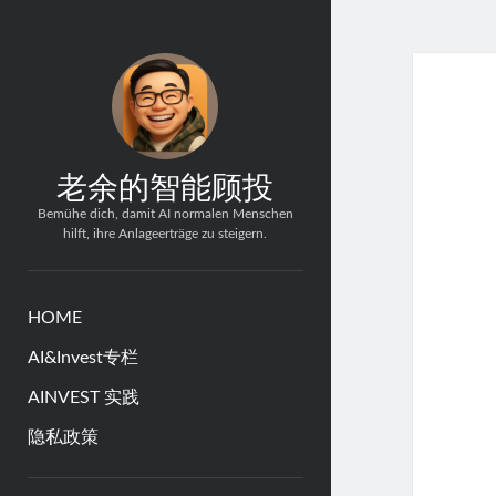
老余的智能顾投
Bemühe dich, damit AI normalen Menschen
hilft, ihre Anlageerträge zu steigern.
HOME
AI&Invest专栏
AINVEST 实践
隐私政策