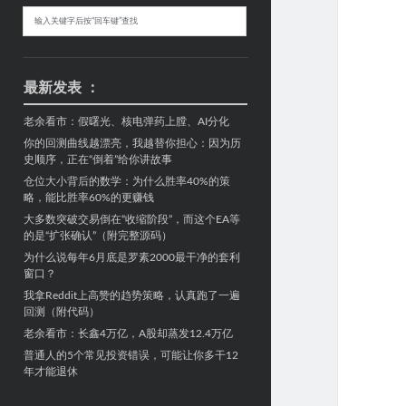
Sidebar
搜
索
最新发表 ：
老余看市：假曙光、核电弹药上膛、AI分化
你的回测曲线越漂亮，我越替你担心：因为历
史顺序，正在“倒着”给你讲故事
仓位大小背后的数学：为什么胜率40%的策
略，能比胜率60%的更赚钱
大多数突破交易倒在“收缩阶段”，而这个EA等
的是“扩张确认”（附完整源码）
为什么说每年6月底是罗素2000最干净的套利
窗口？
我拿Reddit上高赞的趋势策略，认真跑了一遍
回测（附代码）
老余看市：长鑫4万亿，A股却蒸发12.4万亿
普通人的5个常见投资错误，可能让你多干12
年才能退休