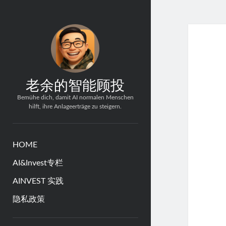
老余的智能顾投
Bemühe dich, damit AI normalen Menschen
hilft, ihre Anlageerträge zu steigern.
HOME
AI&Invest专栏
AINVEST 实践
隐私政策