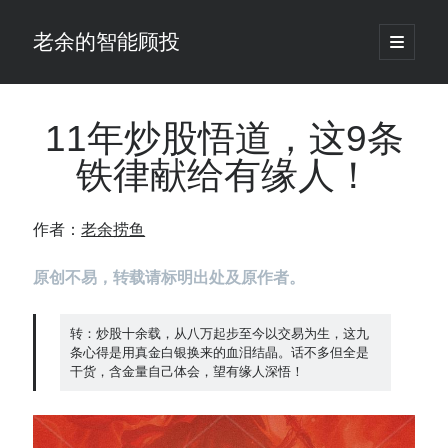
老余的智能顾投
open
primary
Sidebar
menu
搜
索
11年炒股悟道，这9条
铁律献给有缘人！
最新发表 ：
老余看市：假曙光、核电弹药上膛、AI分化
作者：
老余捞鱼
你的回测曲线越漂亮，我越替你担心：因为历史顺序，正在“倒着”给你
讲故事
原创不易，转载请标明出处及原作者。
仓位大小背后的数学：为什么胜率40%的策略，能比胜率60%的更赚钱
大多数突破交易倒在“收缩阶段”，而这个EA等的是“扩张确认”（附完整源
码）
转：炒股十余载，从八万起步至今以交易为生，这九
为什么说每年6月底是罗素2000最干净的套利窗口？
条心得是用真金白银换来的血泪结晶。话不多但全是
我拿Reddit上高赞的趋势策略，认真跑了一遍回测（附代码）
干货，含金量自己体会，望有缘人深悟！
老余看市：长鑫4万亿，A股却蒸发12.4万亿
普通人的5个常见投资错误，可能让你多干12年才能退休