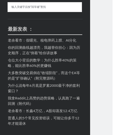
Sidebar
搜
索
最新发表 ：
老余看市：假曙光、核电弹药上膛、AI分化
你的回测曲线越漂亮，我越替你担心：因为历
史顺序，正在“倒着”给你讲故事
仓位大小背后的数学：为什么胜率40%的策
略，能比胜率60%的更赚钱
大多数突破交易倒在“收缩阶段”，而这个EA等
的是“扩张确认”（附完整源码）
为什么说每年6月底是罗素2000最干净的套利
窗口？
我拿Reddit上高赞的趋势策略，认真跑了一遍
回测（附代码）
老余看市：长鑫4万亿，A股却蒸发12.4万亿
普通人的5个常见投资错误，可能让你多干12
年才能退休