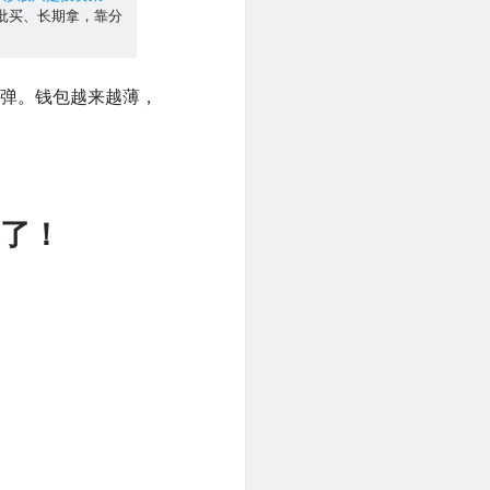
批买、长期拿，靠分
反弹。钱包越来越薄，
”了！