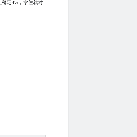
红稳定4%，拿住就对