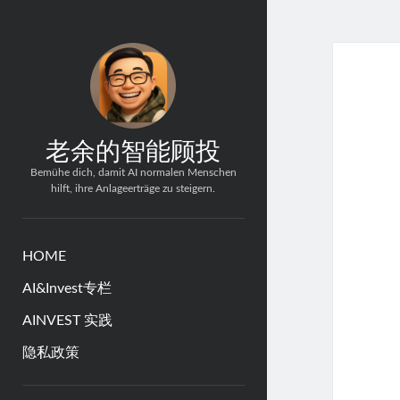
老余的智能顾投
Bemühe dich, damit AI normalen Menschen
hilft, ihre Anlageerträge zu steigern.
HOME
AI&Invest专栏
AINVEST 实践
隐私政策