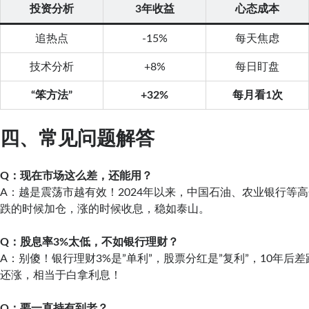
投资分析
3年收益
心态成本
追热点
-15%
每天焦虑
技术分析
+8%
每日盯盘
“笨方法”
+32%
每月看1次
四、常见问题解答
Q：现在市场这么差，还能用？
A：越是震荡市越有效！2024年以来，中国石油、农业银行等
跌的时候加仓，涨的时候收息，稳如泰山。
Q：股息率3%太低，不如银行理财？
A：别傻！银行理财3%是”单利”，股票分红是”复利”，10年后差
还涨，相当于白拿利息！
Q：要一直持有到老？