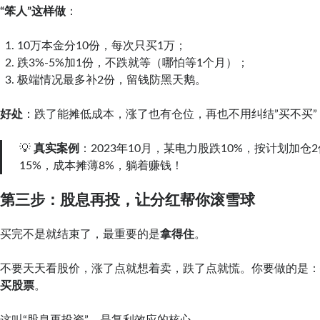
“笨人”这样做
：
10万本金分10份，每次只买1万；
跌3%-5%加1份，不跌就等（哪怕等1个月）；
极端情况最多补2份，留钱防黑天鹅。
好处
：跌了能摊低成本，涨了也有仓位，再也不用纠结”买不买”
💡
真实案例
：2023年10月，某电力股跌10%，按计划加仓
15%，成本摊薄8%，躺着赚钱！
第三步：股息再投，让分红帮你滚雪球
买完不是就结束了，最重要的是
拿得住
。
不要天天看股价，涨了点就想着卖，跌了点就慌。你要做的是
买股票
。
这叫“股息再投资”，是复利效应的核心。