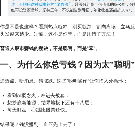
道，不妨用这种我推荐的“笨办法”
：只买分红高、估值低的好公司，分
红再投资滚雪球。坚持三年，不仅能告别亏损，年化收益还能超10%+。
你是不是也这样？看到热点就冲，刚买就跌；割肉离场，立马
头发越来越少。别慌，这不是你笨，而是用错了方法！
普通人股市赚钱的秘诀，不是聪明，而是”笨”
。
一、为什么你总亏钱？因为太”聪明
追热点、听消息、猜涨跌…这些”聪明操作”让你陷入死循环：
看到AI概念火，冲进去被套；
想抄底新能源，结果地板下还有十八层；
每天盯盘，心跳比股票还快。
结果呢？钱没赚到，血压先上去了！