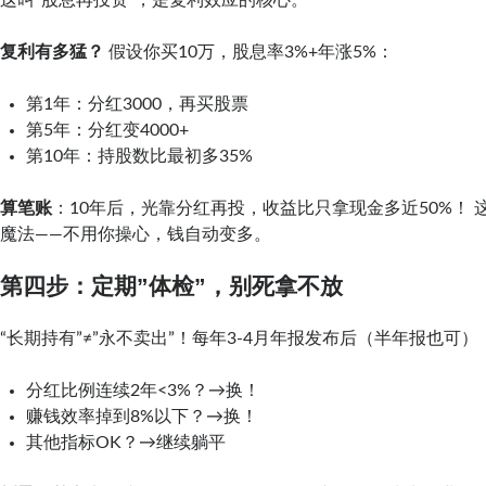
复利有多猛？
假设你买10万，股息率3%+年涨5%：
第1年：分红3000，再买股票
第5年：分红变4000+
第10年：持股数比最初多35%
算笔账
：10年后，光靠分红再投，收益比只拿现金多近50%！ 这
魔法——不用你操心，钱自动变多。
第四步：定期”体检”，别死拿不放
“长期持有”≠”永不卖出”！每年3-4月年报发布后（半年报也可）
分红比例连续2年<3%？→换！
赚钱效率掉到8%以下？→换！
其他指标OK？→继续躺平