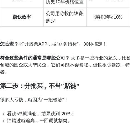
历史10年价格位置
公司用你投的钱赚
赚钱效率
连续3年≥10%
多少
怎么查？
打开股票APP，搜”财务指标”，30秒搞定！
符合这些条件的通常是哪些公司？
大多是一些行业的龙头，比
领域的国企或大型民企。它们可能不会暴涨，但也很少暴跌，
者。
第二步：分批买，不当”赌徒”
很多人亏钱，就因为”一把梭哈”：
看跌5%就满仓，结果跌到-20%；
怕错过就追高，一回调就割肉。