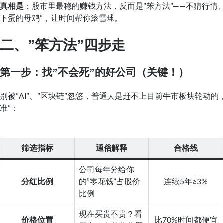
真相是
：股市里最稳的赚钱方法，反而是”笨方法”——不猜行情
下蛋的母鸡”，让时间帮你滚雪球。
二、”笨方法”四步走
第一步：找”不会死”的好公司（关键！）
别被”AI”、”区块链”忽悠，普通人是赶不上目前牛市板块轮动的
准”：
筛选指标
通俗解释
合格线
公司每年分给你
分红比例
的”零花钱”占股价
连续5年≥3%
比例
现在买贵不贵？看
价格位置
比70%时间都便宜