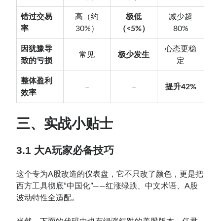
错过交易
高（约
极低
减少超
率
30%）
（<5%）
80%
因犹豫导
心态更稳
常见
极少发生
致的亏损
定
整体盈利
–
–
提升42%
效率
三、实战小贴士
3.1 大
A玩家必备技巧
这个专为A股改造的仪表盘，它不只改了颜色，更是把
西方工具彻底”中国化”——红涨绿跌、中文术语、A股
波动特性全适配。