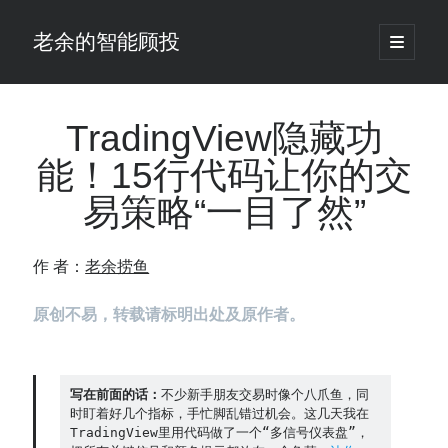
老余的智能顾投
open
primary
Sidebar
menu
搜
索
TradingView隐藏功
能！15行代码让你的交
最新发表 ：
易策略“一目了然”
你的回测曲线越漂亮，我越替你担心：因为历史顺序，正在“倒着”给你
讲故事
仓位大小背后的数学：为什么胜率40%的策略，能比胜率60%的更赚钱
作 者：
老余捞鱼
大多数突破交易倒在“收缩阶段”，而这个EA等的是“扩张确认”（附完整源
码）
原创不易，转载请标明出处及原作者。
为什么说每年6月底是罗素2000最干净的套利窗口？
我拿Reddit上高赞的趋势策略，认真跑了一遍回测（附代码）
老余看市：长鑫4万亿，A股却蒸发12.4万亿
普通人的5个常见投资错误，可能让你多干12年才能退休
写在前面的话：
不少新手朋友交易时像个八爪鱼，同
时盯着好几个指标，手忙脚乱错过机会。这几天我在
怎么把TradingView上的裸指标拆成可回测的交易规则：成交量差值背离
TradingView里用代码做了一个“多信号仪表盘”，
实战