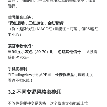
当然，下面的代码中也有绿涨红跌的美股版本，任君
选择。
信号组合口诀
：
“双红启动，三红加仓，全红警惕”
（例：趋势线红+MACD红+量能红 = 可追，但RSI也红
要小心）
震荡市救命招
：
当RSI显示
灰色
（30-70）时，
忽略其他信号
——A股震
荡期占70%+
手机党福利
：
在TradingView手机APP里，
长按仪表盘
可调透明度，
看盘不挡K线！
3.2
不同交易风格都能用
不管你是哪种交易风格，这个仪表盘都能帮上忙：