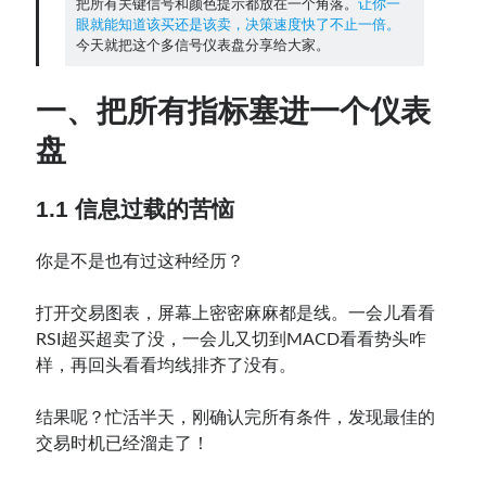
把所有关键信号和颜色提示都放在一个角落。
让你一
眼就能知道该买还是该卖，决策速度快了不止一倍。
今天就把这个多信号仪表盘分享给大家。
Contact：
一、把所有指标塞进一个仪表
盘
1.1 信息过载的苦恼
你是不是也有过这种经历？
网站备案号：鄂ICP备2024064768号
打开交易图表，屏幕上密密麻麻都是线。一会儿看看
RSI超买超卖了没，一会儿又切到MACD看看势头咋
样，再回头看看均线排齐了没有。
结果呢？忙活半天，刚确认完所有条件，发现最佳的
交易时机已经溜走了！