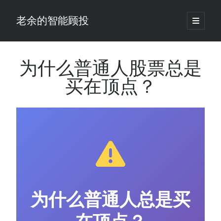
老余的智能顾投
open
primary
Sidebar
menu
搜
索
为什么普通人股票总是
买在顶点？
最新发表 ：
仓位大小背后的数学：为什么胜率40%的策略，能比胜率60%的更赚钱
大多数突破交易倒在“收缩阶段”，而这个EA等的是“扩张确认”（附完整
源码）
为什么说每年6月底是罗素2000最干净的套利窗口？
我拿Reddit上高赞的趋势策略，认真跑了一遍回测（附代码）
老余看市：长鑫4万亿，A股却蒸发12.4万亿
普通人的5个常见投资错误，可能让你多干12年才能退休
怎么把TradingView上的裸指标拆成可回测的交易规则：成交量差值背
离实战
为什么普通人总是买
涨了怕踏空、跌了怕深套？这个模型把NVDA两次恐慌底都抓住了（附
源代码）