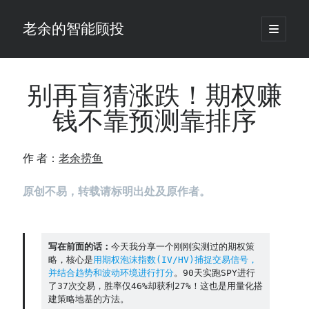
老余的智能顾投
open
primary
Sidebar
menu
搜
索
别再盲猜涨跌！期权赚
钱不靠预测靠排序
最新发表 ：
老余看市：假曙光、核电弹药上膛、AI分化
作 者：
老余捞鱼
你的回测曲线越漂亮，我越替你担心：因为历史顺序，正在“倒着”给你
讲故事
原创不易，转载请标明出处及原作者。
仓位大小背后的数学：为什么胜率40%的策略，能比胜率60%的更赚钱
大多数突破交易倒在“收缩阶段”，而这个EA等的是“扩张确认”（附完整源
码）
为什么说每年6月底是罗素2000最干净的套利窗口？
写在前面的话：
今天我分享一个刚刚实测过的期权策
我拿Reddit上高赞的趋势策略，认真跑了一遍回测（附代码）
略，核心是
用期权泡沫指数(IV/HV)捕捉交易信号，
老余看市：长鑫4万亿，A股却蒸发12.4万亿
并结合趋势和波动环境进行打分
。90天实跑SPY进行
了37次交易，胜率仅46%却获利27%！这也是用量化搭
普通人的5个常见投资错误，可能让你多干12年才能退休
建策略地基的方法。