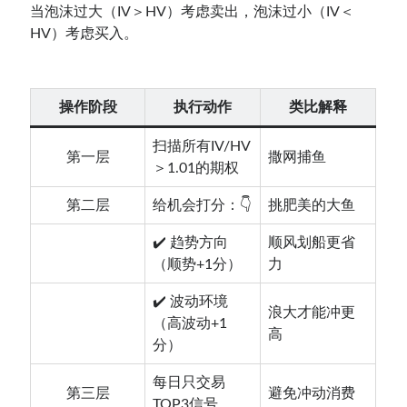
当泡沫过大（IV＞HV）考虑卖出，泡沫过小（IV＜
HV）考虑买入。
操作阶段
执行动作
类比解释
扫描所有IV/HV
第一层
撒网捕鱼
＞1.01的期权
第二层
给机会打分：👇
挑肥美的大鱼
✔️ 趋势方向
顺风划船更省
（顺势+1分）
力
✔️ 波动环境
浪大才能冲更
（高波动+1
高
分）
每日只交易
第三层
避免冲动消费
TOP3信号