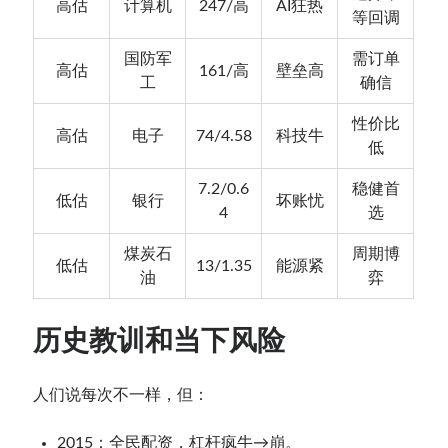
高估
计算机
247/高
AI狂热
等回调
国防军
需订单
高估
161/高
壁垒高
工
确信
性价比
高估
电子
74/4.58
科技牛
低
7.2/0.6
稳健首
低估
银行
坏账忧
4
选
煤炭石
周期博
低估
13/1.35
能源紧
油
弈
历史教训和当下风险
人们说每次不一样，但：
2015：全民配资，杠杆疯牛→崩。