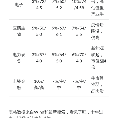
3%/72/
7%/60/
10%/74
倍，高
电子
4.5
5.2
/4.58
估值但
产业牛
疫情后
医药生
5%/50/
9%/67/
7%/54/
降温，
物
5.0
6.1
5.5
仍高
新能源
电力设
3%/57/
5%/64/
6%/70/
崛起，
备
4.0
5.0
4.8
市值翻4
倍
牛市弹
非银金
10%/
7%/中/
7%/中/
性弱，
融
高/高
中
中
占比滑
表格数据来自Wind和最新搜索，看见了吧，十年过