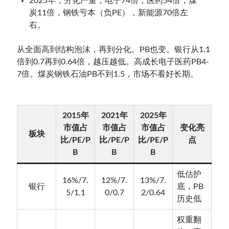
2025年，分化严重，电子74倍，医药54倍，煤
炭11倍，钢铁亏本（负PE），新能源70倍左
右。
从全面高到结构泡沫，再到分化。PB也变。银行从1.1
倍到0.7再到0.64倍，越压越低。高成长电子医药PB4-
7倍。煤炭钢铁石油PB不到1.5，市场不看好长期。
2015年
2021年
2025年
市值占
市值占
市值占
变化亮
板块
比/PE/P
比/PE/P
比/PE/P
点
B
B
B
低估护
16%/7.
12%/7.
13%/7.
银行
底，PB
5/1.1
0/0.7
2/0.64
历史低
权重翻