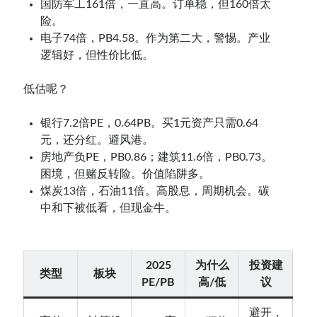
国防军工161倍，一直高。订单稳，但160倍太
险。
电子74倍，PB4.58。作为第二大，警惕。产业
逻辑好，但性价比低。
低估呢？
银行7.2倍PE，0.64PB。买1元资产只需0.64
元，还分红。避风港。
房地产负PE，PB0.86；建筑11.6倍，PB0.73。
困境，但赌反转险。价值陷阱多。
煤炭13倍，石油11倍。高股息，周期机会。碳
中和下被低看，但现金牛。
2025
为什么
投资建
类型
板块
PE/PB
高/低
议
避开，