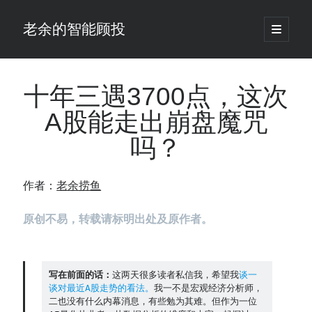
老余的智能顾投
open
primary
Sidebar
menu
搜
索
十年三遇3700点，这次
A股能走出崩盘魔咒
最新发表 ：
吗？
你的回测曲线越漂亮，我越替你担心：因为历史顺序，正在“倒着”给你
讲故事
仓位大小背后的数学：为什么胜率40%的策略，能比胜率60%的更赚钱
作者：
老余捞鱼
大多数突破交易倒在“收缩阶段”，而这个EA等的是“扩张确认”（附完整源
码）
原创不易，转载请标明出处及原作者。
为什么说每年6月底是罗素2000最干净的套利窗口？
我拿Reddit上高赞的趋势策略，认真跑了一遍回测（附代码）
老余看市：长鑫4万亿，A股却蒸发12.4万亿
普通人的5个常见投资错误，可能让你多干12年才能退休
写在前面的话：
这两天很多读者私信我，希望我
谈一
谈对最近A股走势的看法。
我一不是宏观经济分析师，
怎么把TradingView上的裸指标拆成可回测的交易规则：成交量差值背离
二也没有什么内幕消息，有些勉为其难。但作为一位
实战