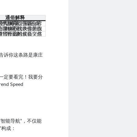
通俗解释
就像天气预报，告诉你昨天很热，今天可能还会热，但具体几点下雨，它说不准。
像是测量你心跳快慢的仪器，心跳快不代表你要跑向哪里。
像个弹性十足的皮筋，你不知道它什么时候会突然弹回来。
不告诉你这条路是康庄
你一定要看完！我要分
 Speed
“智能导航”，不仅能
”构成：