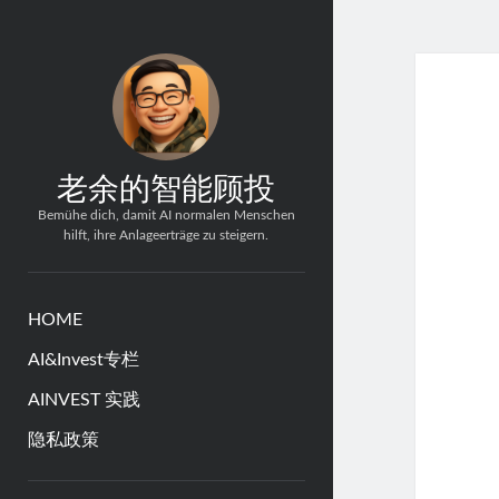
老余的智能顾投
Bemühe dich, damit AI normalen Menschen
hilft, ihre Anlageerträge zu steigern.
HOME
AI&Invest专栏
AINVEST 实践
隐私政策