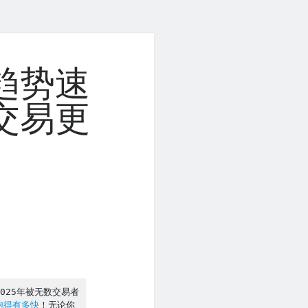
趋势速
交易更
025年被无数交易者
跑得有多快
！无论你