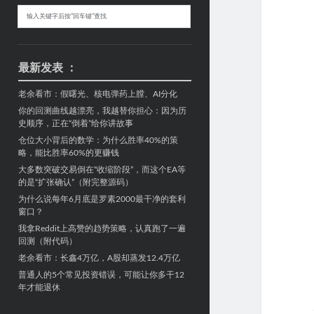
Sidebar
搜
索
最新发表 ：
老余看市：假曙光、核电弹药上膛、AI分化
你的回测曲线越漂亮，我越替你担心：因为历
史顺序，正在“倒着”给你讲故事
仓位大小背后的数学：为什么胜率40%的策
略，能比胜率60%的更赚钱
大多数突破交易倒在“收缩阶段”，而这个EA等
的是“扩张确认”（附完整源码）
为什么说每年6月底是罗素2000最干净的套利
窗口？
我拿Reddit上高赞的趋势策略，认真跑了一遍
回测（附代码）
老余看市：长鑫4万亿，A股却蒸发12.4万亿
普通人的5个常见投资错误，可能让你多干12
年才能退休