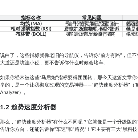
指标名称
常见问题
均线 (MA)
信号滞后，等你看到信号，行情可能已经走了一大半。
相对强弱指数 (RSI)
只能判断市场是不是“太兴奋”或“太沮丧”，但不告诉你方向。
布林带 (BOLL)
在震荡市里经常“假突破”，让你反复被打脸。
说白了，这些指标就像老旧的导航仪，告诉你“前方有路”，但
大道还是坑洼小径，更不告诉你什么时候会堵车。
如果你经常被这些“马后炮”指标耍得团团转，那今天这篇文章
享的，是一个让我彻底改观的交易神器——“趋势速度分析器”（Trend
Analyzer）。
1.2
趋势速度分析器
那么，“趋势速度分析器”有什么不同呢？它就像是一个升级版的
告诉你方向，还能告诉你“车速”和“路况”！它主要有三大“黑科技