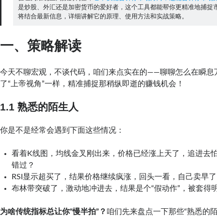
是炒股、外汇还是加密货币的爱好者，这个工具都能帮你更精准地捕捉
将结合最新信息，详细讲解它的原理、使用方法和实战策略。
一、策略解读
今天不聊宏观，不谈代码，咱们来点实在的——聊聊怎么在瞬息
了“上帝视角”一样，精准捕捉那稍纵即逝的赚钱机会！
1.1 熟悉的陌生人
你是不是经常会遇到下面这些情况：
看着K线图，均线金叉刚出来，价格已经涨上天了，追进去
错过？
RSI显示超买了，结果价格继续疯涨，回头一看，自己卖早了
布林带突破了，激动地冲进去，结果是个“假动作”，被套得
为啥传统指标总让你“慢半拍”？
咱们先来盘点一下那些“熟悉的陌