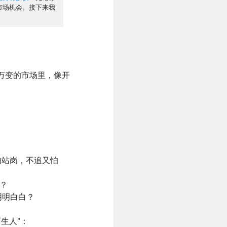
市场机会。接下来我
万变的市场里，像开
怕站岗，不追又怕
？
明明白白？
生人”：