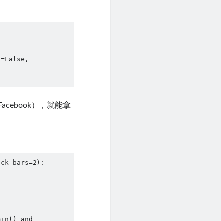
Facebook），就能拿
ck_bars=2):
