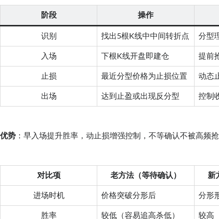
阶段
操作
识别
找出5根K线中中间转折点
分型
入场
下根K线开盘即建仓
提前
止损
最近分型价格为止损位置
动态
出场
达到止盈或出现反分型
控制
优势
：早入场提升胜率，动止损增强控制，不等确认不被高频
对比项
老方法（等待确认）
新
进场时机
价格突破分形后
分形
胜率
较低（容易追高杀低）
较高