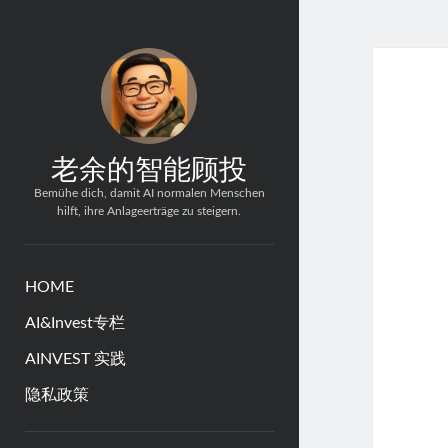
老余的智能顾投
Bemühe dich, damit AI normalen Menschen
hilft, ihre Anlageerträge zu steigern.
HOME
AI&Invest专栏
AINVEST 实践
隐私政策