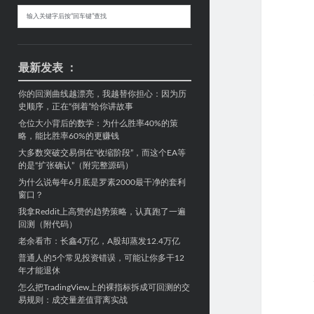
Sidebar
搜
索
最新发表 ：
你的回测曲线越漂亮，我越替你担心：因为历
史顺序，正在“倒着”给你讲故事
仓位大小背后的数学：为什么胜率40%的策
略，能比胜率60%的更赚钱
大多数突破交易倒在“收缩阶段”，而这个EA等
的是“扩张确认”（附完整源码）
为什么说每年6月底是罗素2000最干净的套利
窗口？
我拿Reddit上高赞的趋势策略，认真跑了一遍
回测（附代码）
老余看市：长鑫4万亿，A股却蒸发12.4万亿
普通人的5个常见投资错误，可能让你多干12
年才能退休
怎么把TradingView上的裸指标拆成可回测的交
易规则：成交量差值背离实战