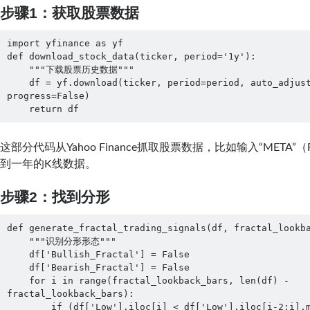
步骤1：获取股票数据
import yfinance as yf

def download_stock_data(ticker, period='1y'):

    """下载股票历史数据"""

    df = yf.download(ticker, period=period, auto_adjust=False, 
progress=False)

    return df
这部分代码从Yahoo Finance抓取股票数据，比如输入“META”（
到一年的K线数据。
步骤2：找到分形
def generate_fractal_trading_signals(df, fractal_lookba
    """识别分形形态"""

    df['Bullish_Fractal'] = False

    df['Bearish_Fractal'] = False

    for i in range(fractal_lookback_bars, len(df) - 
fractal_lookback_bars):

        if (df['Low'].iloc[i] < df['Low'].iloc[i-2:i].min() and 
