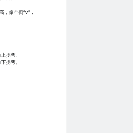
，像个倒“V”，
向上拐弯。
向下拐弯。