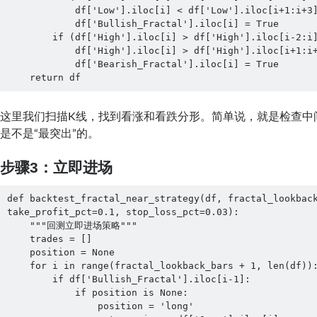
            df['Low'].iloc[i] < df['Low'].iloc[i+1:i+3].min()):

            df['Bullish_Fractal'].iloc[i] = True

        if (df['High'].iloc[i] > df['High'].iloc[i-2:i].max() and 

            df['High'].iloc[i] > df['High'].iloc[i+1:i+3].max()):

            df['Bearish_Fractal'].iloc[i] = True

    return df
这里我们扫描K线，找到看涨和看跌分形。简单说，就是检查中
是不是“最突出”的。
步骤3：立即进场
def backtest_fractal_near_strategy(df, fractal_lookback
take_profit_pct=0.1, stop_loss_pct=0.03):

    """回测立即进场策略"""

    trades = []

    position = None

    for i in range(fractal_lookback_bars + 1, len(df)):

        if df['Bullish_Fractal'].iloc[i-1]:

            if position is None:

                position = 'long'
