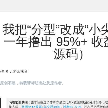
我把“分型”改成“小
一年撸出 95%+ 
源码）
作 者：
老余捞鱼
原创不易，转载请标明出处及原作者。
写在前面的话：
去年我改造了传奇交易员比尔·威廉姆斯的分形策略，
接入场，
回测Meta股票1年交易39笔，胜率95.51%。
现在手把手教你用