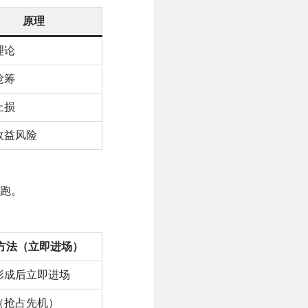
原理
理论
抢筹
止损
收益风险
抢跑。
方法（立即进场）
形成后立即进场
（抢占先机）