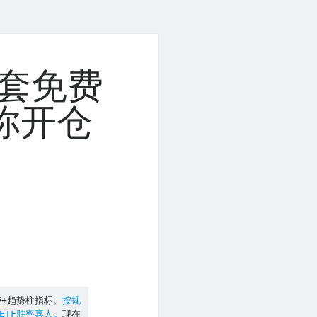
套免费
你开仓
带+趋势柱指标。
按规
ETF胜率喜人
。
现在