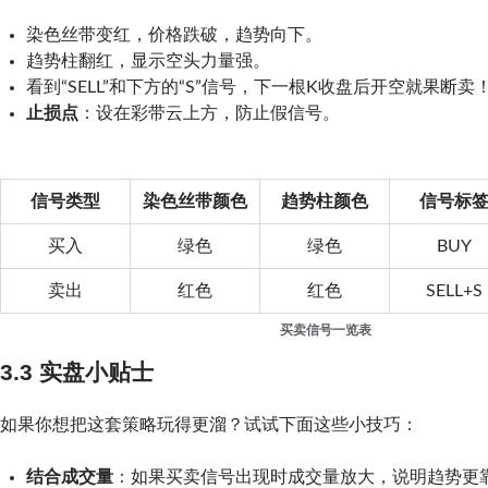
染色丝带变红，价格跌破，趋势向下。
趋势柱翻红，显示空头力量强。
看到“SELL”和下方的“S”信号，下一根K收盘后开空就果断卖
止损点
：设在彩带云上方，防止假信号。
信号类型
染色丝带颜色
趋势柱颜色
信号标
买入
绿色
绿色
BUY
卖出
红色
红色
SELL+S
买卖信号一览表
3.3 实盘小贴士
如果你想把这套策略玩得更溜？试试下面这些小技巧：
结合成交量
：如果买卖信号出现时成交量放大，说明趋势更