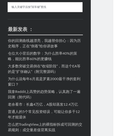
Sidebar
搜
索
最新发表 ：
你的回测曲线越漂亮，我越替你担心：因为历
史顺序，正在“倒着”给你讲故事
仓位大小背后的数学：为什么胜率40%的策
略，能比胜率60%的更赚钱
大多数突破交易倒在“收缩阶段”，而这个EA等
的是“扩张确认”（附完整源码）
为什么说每年6月底是罗素2000最干净的套利
窗口？
我拿Reddit上高赞的趋势策略，认真跑了一遍
回测（附代码）
老余看市：长鑫4万亿，A股却蒸发12.4万亿
普通人的5个常见投资错误，可能让你多干12
年才能退休
怎么把TradingView上的裸指标拆成可回测的交
易规则：成交量差值背离实战