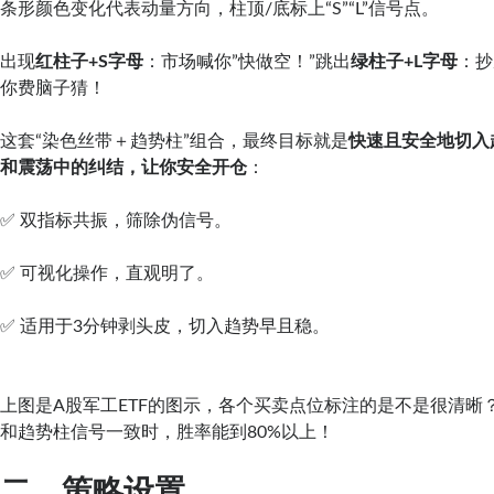
条形颜色变化代表动量方向，柱顶/底标上“S”“L”信号点。
出现
红柱子+S字母
：市场喊你”快做空！”跳出
绿柱子+L字母
：抄
你费脑子猜！
这套“染色丝带＋趋势柱”组合，最终目标就是
快速且安全地切入
和震荡中的纠结，让你安全开仓
：
✅ 双指标共振，筛除伪信号。
✅ 可视化操作，直观明了。
✅ 适用于3分钟剥头皮，切入趋势早且稳。
上图是A股军工ETF的图示，各个买卖点位标注的是不是很清晰
和趋势柱信号一致时，胜率能到80%以上！
二、策略设置