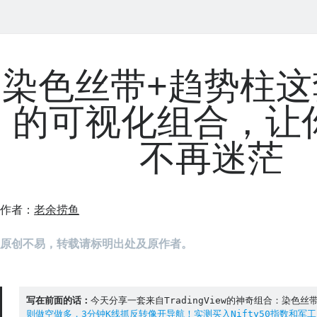
染色丝带+趋势柱这
的可视化组合，让
不再迷茫
作者：
老余捞鱼
原创不易，转载请标明出处及原作者。
写在前面的话：
今天分享一套来自TradingView的神奇组合：染色丝
则做空做多，3分钟K线抓反转像开导航！实测买入Nifty50指数和军工