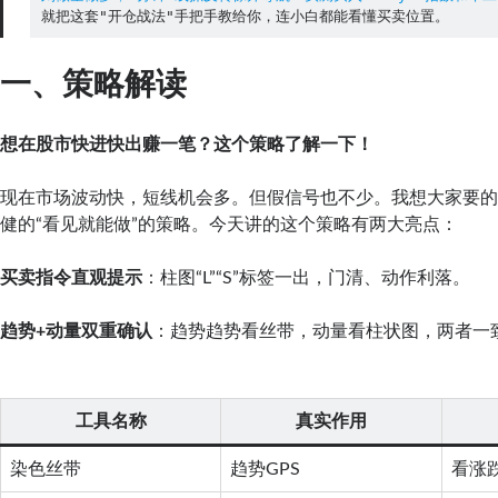
就把这套"开仓战法"手把手教给你，连小白都能看懂买卖位置。
一、策
略解读
想在股市快进快出赚一笔？这个策略了解一下！
现在市场波动快，短线机会多。但假信号也不少。我想大家要
健的“看见就能做”的策略。今天讲的这个策略有两大亮点：
买卖指令直观提示
：柱图“L”“S”标签一出，门清、动作利落。
趋势+动量双重确认
：趋势趋势看丝带，动量看柱状图，两者一
工具名称
真实作用
染色丝带
趋势GPS
看涨