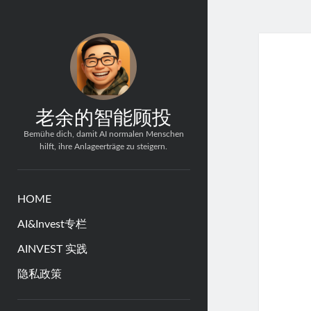
老余的智能顾投
Bemühe dich, damit AI normalen Menschen
hilft, ihre Anlageerträge zu steigern.
HOME
AI&Invest专栏
AINVEST 实践
隐私政策