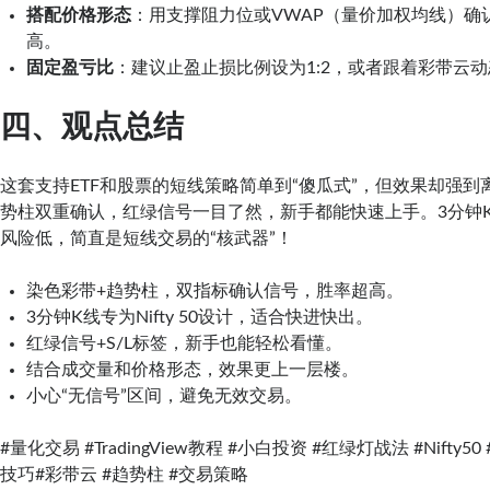
搭配价格形态
：用支撑阻力位或VWAP（量价加权均线）确
高。
固定盈亏比
：建议止盈止损比例设为1:2，或者跟着彩带云
四、观点总结
这套支持ETF和股票的短线策略简单到“傻瓜式”，但效果却强
势柱双重确认，红绿信号一目了然，新手都能快速上手。3分钟
风险低，简直是短线交易的“核武器”！
染色彩带+趋势柱，双指标确认信号，胜率超高。
3分钟K线专为Nifty 50设计，适合快进快出。
红绿信号+S/L标签，新手也能轻松看懂。
结合成交量和价格形态，效果更上一层楼。
小心“无信号”区间，避免无效交易。
#量化交易 #TradingView教程 #小白投资 #红绿灯战法 #Nifty
技巧#彩带云 #趋势柱 #交易策略