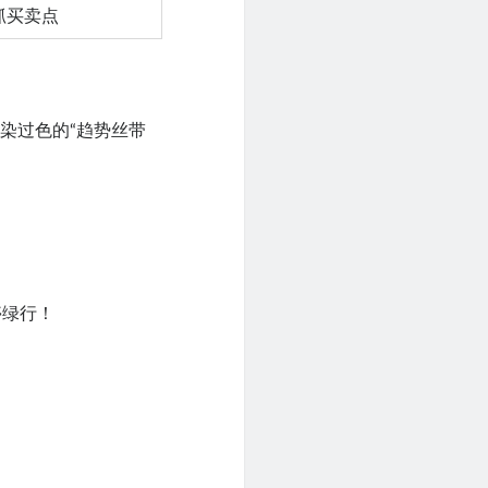
抓买卖点
染过色的“趋势丝带
停绿行！