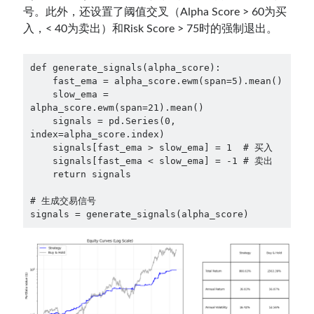
号。此外，还设置了阈值交叉（Alpha Score > 60为买
入，< 40为卖出）和Risk Score > 75时的强制退出。
def generate_signals(alpha_score):

    fast_ema = alpha_score.ewm(span=5).mean()

    slow_ema = 
alpha_score.ewm(span=21).mean()

    signals = pd.Series(0, 
index=alpha_score.index)

    signals[fast_ema > slow_ema] = 1  # 买入

    signals[fast_ema < slow_ema] = -1 # 卖出

    return signals

# 生成交易信号

signals = generate_signals(alpha_score)