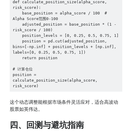
def calculate_position_size(alpha_score, 
risk_score):

    base_position = alpha_score / 100  # 
Alpha Score范围0-100

    adjusted_position = base_position * (1 - 
risk_score / 100)

    position_levels = [0, 0.25, 0.5, 0.75, 1]

    position = pd.cut(adjusted_position, 
bins=[-np.inf] + position_levels + [np.inf], 
labels=[0, 0.25, 0.5, 0.75, 1])

    return position

# 计算仓位

position = 
calculate_position_size(alpha_score, 
risk_score)
这个动态调整能根据市场条件灵活应对，适合高波动
股票如英伟达。
四、回测与避坑指南