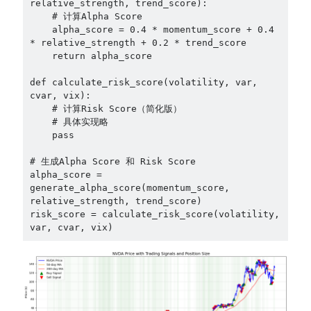
relative_strength, trend_score):

    # 计算Alpha Score

    alpha_score = 0.4 * momentum_score + 0.4 
* relative_strength + 0.2 * trend_score

    return alpha_score

def calculate_risk_score(volatility, var, 
cvar, vix):

    # 计算Risk Score（简化版）

    # 具体实现略

    pass

# 生成Alpha Score 和 Risk Score

alpha_score = 
generate_alpha_score(momentum_score, 
relative_strength, trend_score)

risk_score = calculate_risk_score(volatility, 
var, cvar, vix)