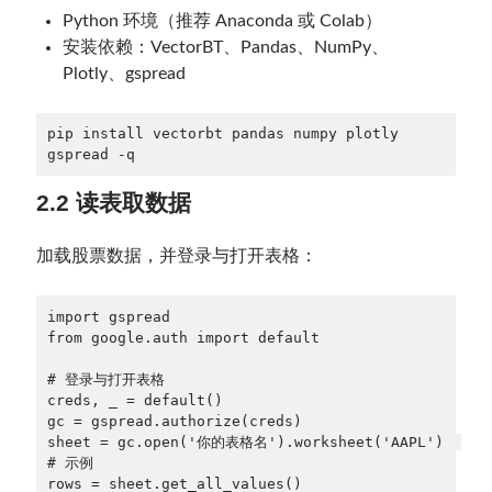
Python 环境（推荐 Anaconda 或 Colab）
安装依赖：VectorBT、Pandas、NumPy、
Plotly、gspread
pip install vectorbt pandas numpy plotly 
gspread -q
2.2 读表取数据
加载股票数据，并登录与打开表格：
import gspread
from google.auth import default
# 登录与打开表格
creds, _ = default()
gc = gspread.authorize(creds)
sheet = gc.open('你的表格名').worksheet('AAPL')  
# 示例
rows = sheet.get_all_values()