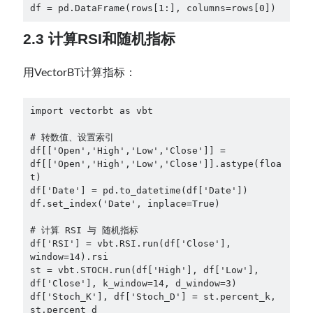
df = pd.DataFrame(rows[1:], columns=rows[0])
2.3 计算RSI和随机指标
用VectorBT计算指标：
import vectorbt as vbt
# 转数值、设置索引
df[['Open','High','Low','Close']] = 
df[['Open','High','Low','Close']].astype(floa
t)
df['Date'] = pd.to_datetime(df['Date'])
df.set_index('Date', inplace=True)
# 计算 RSI 与 随机指标
df['RSI'] = vbt.RSI.run(df['Close'], 
window=14).rsi
st = vbt.STOCH.run(df['High'], df['Low'], 
df['Close'], k_window=14, d_window=3)
df['Stoch_K'], df['Stoch_D'] = st.percent_k, 
st.percent_d