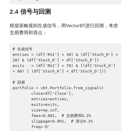
2.4 信号与回测
根据策略规则生成信号，用VectorBT进行回测，考虑
交易费用和滑点：
# 生成信号
entries = (df['RSI'] < 30) & (df['Stoch_K'] < 
20) & (df['Stoch_K'] > df['Stoch_D'])
exits   = (df['RSI'] > 70) & ((df['Stoch_K'] 
> 80) | (df['Stoch_K'] < df['Stoch_D']))
# 回测
portfolio = vbt.Portfolio.from_signals(
        close=df['Close'],
        entries=entries,
        exits=exits,
        size=np.inf,
        fees=0.002,  # 交易费用0.2%
        slippage=0.001,  # 滑点0.1%
        freq='D'