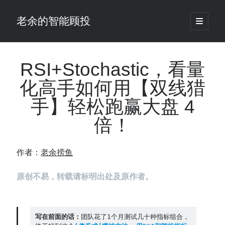
老余的智能顾投
open
primary
Sidebar
menu
搜
索
RSI+Stochastic，看量
化高手如何用【双线猎
最新发表 ：
手】轻松跑赢大盘 4
仓位大小背后的数学：为什么胜率40%的策略，能比胜率60%的更赚钱
大多数突破交易倒在“收缩阶段”，而这个EA等的是“扩张确认”（附完整源
倍！
码）
为什么说每年6月底是罗素2000最干净的套利窗口？
我拿Reddit上高赞的趋势策略，认真跑了一遍回测（附代码）
作者：
老余捞鱼
老余看市：长鑫4万亿，A股却蒸发12.4万亿
普通人的5个常见投资错误，可能让你多干12年才能退休
原创不易，转载请标明出处及原作者。
怎么把TradingView上的裸指标拆成可回测的交易规则：成交量差值背离
实战
涨了怕踏空、跌了怕深套？这个模型把NVDA两次恐慌底都抓住了（附
写在前面的话：
团队花了1个月测试几十种指标组合，
源代码）