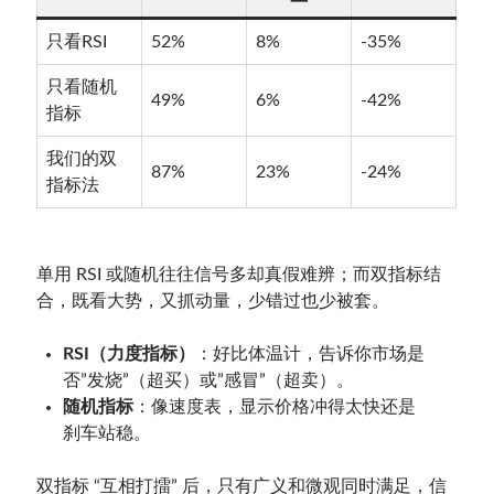
只看RSI
52%
8%
-35%
只看随机
49%
6%
-42%
指标
我们的双
87%
23%
-24%
指标法
单用 RSI 或随机往往信号多却真假难辨；而双指标结
合，既看大势，又抓动量，少错过也少被套。
RSI（力度指标）
：好比体温计，告诉你市场是
否”发烧”（超买）或”感冒”（超卖）。
随机指标
：像速度表，显示价格冲得太快还是
刹车站稳。
双指标 “互相打擂” 后，只有广义和微观同时满足，信