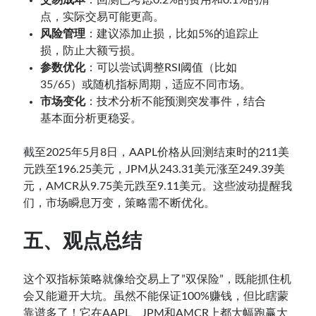
交易成本
：回测已考虑0.2%的费用和0.1%的滑
点，实际交易可能更高。
风险管理
：建议添加止损，比如5%的追踪止
损，防止大额亏损。
参数优化
：可以尝试调整RSI阈值（比如
35/65）或随机指标周期，适应不同市场。
市场变化
：技术分析不能预测突发事件，结合
基本面分析更稳妥。
截至2025年5月8日，AAPL价格从回测结束时的211美
元跌至196.25美元，JPM从243.31美元涨至249.39美
元，AMCR从9.75美元跌至9.11美元。这些波动提醒我
们，市场瞬息万变，策略需不断优化。
五、观点总结
这个双指标策略就像给交易上了”双保险”，既能抓住机
会又能避开大坑。虽然不能保证100%赚钱，但比瞎蒙
靠谱多了！它在AAPL、JPM和AMCR上都大幅跑赢大