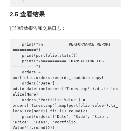
    )
2.5 查看结果
打印绩效报告和交易日志：
    print("\n========== PERFORMANCE REPORT 
==========")

    print(portfolio.stats())

    print("\n========== TRANSACTION LOG 
==========")

    orders = 
portfolio.orders.records_readable.copy()

    orders['Date'] = 
pd.to_datetime(orders['Timestamp']).dt.tz_loc
alize(None)

    orders['Portfolio Value'] = 
orders['Timestamp'].map(portfolio.value().tz_
localize(None)).ffill().round(2)

    print(orders[['Date', 'Side', 'Size', 
'Price', 'Fees', 'Portfolio 
Value']].round(2))