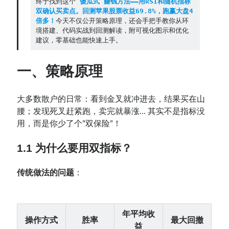
终于找到这个
‘傻瓜式’赚钱方法——用RSI和随机指标
双确认买卖点。回测苹果股票收益69.8%，跑赢大盘4
倍多！
今天不仅公开策略原理，还会手把手教你从环
Contact：
境搭建、代码实战到回测解读，附可视化图示和优化
建议，零基础也能快速上手。
一、策略原理
大多数散户的日常：看到金叉就冲进去，结果买在山
腰；发现死叉赶紧跑，卖完就暴涨… 其实不是指标没
用，而是你少了个”双保险”！
网站备案号：鄂ICP备2024064768号
1.1 为什么要用双指标？
传统做法的问题
：
年平均收
操作方式
胜率
最大回撤
益