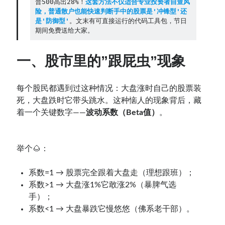
普500高出28%！
这套方法不仅适合专业投资者自查风
险，普通散户也能快速判断手中的股票是'冲锋型'还
Contact：
是'防御型'
。文末有可直接运行的代码工具包，节日
期间免费送给大家。
一、股市里的”跟屁虫”现象
每个股民都遇到过这种情况：大盘涨时自己的股票装
死，大盘跌时它带头跳水。这种恼人的现象背后，藏
着一个关键数字——
波动系数（Beta值）
。
网站备案号：鄂ICP备2024064768号
举个🌰：
系数=1 → 股票完全跟着大盘走（理想跟班）；
系数>1 → 大盘涨1%它敢涨2%（暴脾气选
手）；
系数<1 → 大盘暴跌它慢悠悠（佛系老干部）。