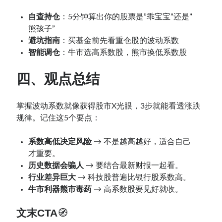
自查持仓
：5分钟算出你的股票是”乖宝宝”还是”
熊孩子”
避坑指南
：买基金前先看重仓股的波动系数
智能调仓
：牛市选高系数股，熊市换低系数股
四、观点总结
掌握波动系数就像获得股市X光眼，3步就能看透涨跌
规律。记住这5个要点：
系数高低决定风险
→ 不是越高越好，适合自己
才重要。
历史数据会骗人
→ 要结合最新财报一起看。
行业差异巨大
→ 科技股普遍比银行股系数高。
牛市利器熊市毒药
→ 高系数股要见好就收。
文末CTA
🧭