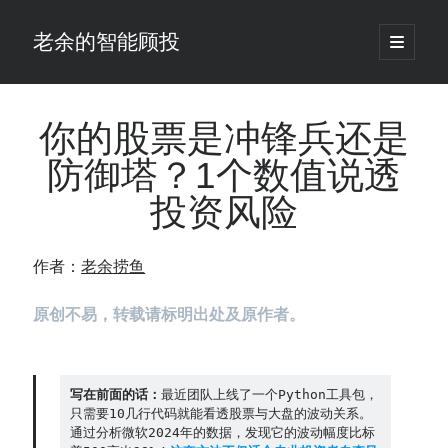
老余的智能顾投
open
primary
Sidebar
menu
搜
索
你的股票是冲锋兵还是
防御塔？1个数值说透
最新发表 ：
投资风险
老余看市：假曙光、核电弹药上膛、AI分化
你的回测曲线越漂亮，我越替你担心：因为历史顺序，正在“倒着”给你
讲故事
作者：
老余捞鱼
仓位大小背后的数学：为什么胜率40%的策略，能比胜率60%的更赚钱
大多数突破交易倒在“收缩阶段”，而这个EA等的是“扩张确认”（附完整源
原创不易，转载请标明出处及原作者。
码）
为什么说每年6月底是罗素2000最干净的套利窗口？
我拿Reddit上高赞的趋势策略，认真跑了一遍回测（附代码）
老余看市：长鑫4万亿，A股却蒸发12.4万亿
写在前面的话：
最近团队上线了一个Python工具包，
只需要10几行代码就能看透股票与大盘的波动关系。
普通人的5个常见投资错误，可能让你多干12年才能退休
通过分析微软2024年的数据，发现它的波动幅度比标