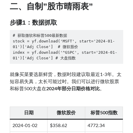
二、自制”股市晴雨表”
步骤1：数据抓取
# 获取微软和标普500最新数据

stock = yf.download('MSFT', start='2024-01-
01')['Adj Close']  # 微软股价

index = yf.download('^GSPC', start='2024-01-
01')['Adj Close'] # 大盘指数
就像买菜要选新鲜货，数据时段建议取最近1-3年。太
短容易失真，太长可能过时。我们可以进行微软股票
和标普500大盘在
2024年部分日期价格对比
。
日期
微软股价
标普500指数
2024-01-02
$358.62
4772.34