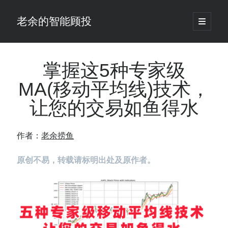
老余的智能顾投
open
primary
Sidebar
menu
搜
索
掌握这5种专家级
MA(移动平均线)技术，
最新发表 ：
让您的交易如鱼得水
你的回测曲线越漂亮，我越替你担心：因为历史顺序，正在“倒着”给你
讲故事
仓位大小背后的数学：为什么胜率40%的策略，能比胜率60%的更赚钱
作者：
老余捞鱼
大多数突破交易倒在“收缩阶段”，而这个EA等的是“扩张确认”（附完整源
码）
原创不易，转载请标明出处及原作者。
为什么说每年6月底是罗素2000最干净的套利窗口？
我拿Reddit上高赞的趋势策略，认真跑了一遍回测（附代码）
老余看市：长鑫4万亿，A股却蒸发12.4万亿
普通人的5个常见投资错误，可能让你多干12年才能退休
怎么把TradingView上的裸指标拆成可回测的交易规则：成交量差值背离
实战