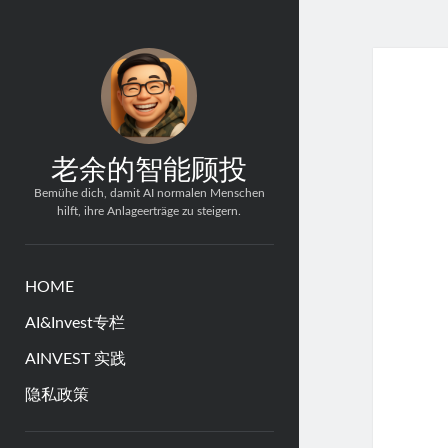
老余的智能顾投
Bemühe dich, damit AI normalen Menschen
hilft, ihre Anlageerträge zu steigern.
HOME
AI&Invest专栏
AINVEST 实践
隐私政策