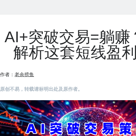
AI+突破交易=躺
解析这套短线盈
作者：
老余捞鱼
原创不易，转载请标明出处及原作者。