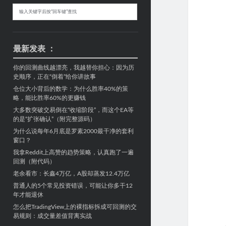
Sidebar
搜
索
最新发表 ：
你的回测曲线越漂亮，我越替你担心：因为历
史顺序，正在“倒着”给你讲故事
仓位大小背后的数学：为什么胜率40%的策
略，能比胜率60%的更赚钱
大多数突破交易倒在“收缩阶段”，而这个EA等
的是“扩张确认”（附完整源码）
为什么说每年6月底是罗素2000最干净的套利
窗口？
我拿Reddit上高赞的趋势策略，认真跑了一遍
回测（附代码）
老余看市：长鑫4万亿，A股却蒸发12.4万亿
普通人的5个常见投资错误，可能让你多干12
年才能退休
怎么把TradingView上的裸指标拆成可回测的交
易规则：成交量差值背离实战