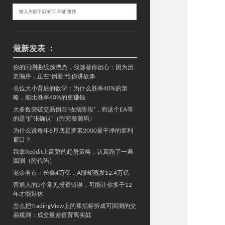
Sidebar
搜
索
最新发表 ：
你的回测曲线越漂亮，我越替你担心：因为历
史顺序，正在“倒着”给你讲故事
仓位大小背后的数学：为什么胜率40%的策
略，能比胜率60%的更赚钱
大多数突破交易倒在“收缩阶段”，而这个EA等
的是“扩张确认”（附完整源码）
为什么说每年6月底是罗素2000最干净的套利
窗口？
我拿Reddit上高赞的趋势策略，认真跑了一遍
回测（附代码）
老余看市：长鑫4万亿，A股却蒸发12.4万亿
普通人的5个常见投资错误，可能让你多干12
年才能退休
怎么把TradingView上的裸指标拆成可回测的交
易规则：成交量差值背离实战