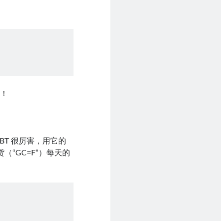
啦！
BT 很厉害，用它的
期货（“GC=F”）每天的