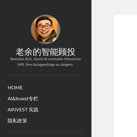
老余的智能顾投
Bemühe dich, damit AI normalen Menschen
hilft, ihre Anlageerträge zu steigern.
HOME
AI&Invest专栏
AINVEST 实践
隐私政策