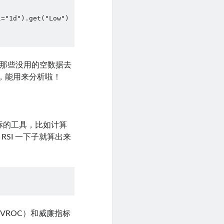
="1d").get("Low")

，再把那些没用的空数据去
干干净净，能用来分析啦！
指标的工具，比如计算
的 RSI 一下子就算出来
VROC）和威廉指标