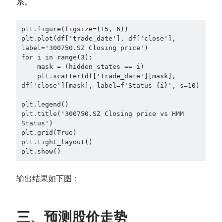
系。
plt.figure(figsize=(15, 6))

plt.plot(df['trade_date'], df['close'], 
label='300750.SZ Closing price')

for i in range(3):

    mask = (hidden_states == i)

    plt.scatter(df['trade_date'][mask], 
df['close'][mask], label=f'Status {i}', s=10)

plt.legend()

plt.title('300750.SZ Closing price vs HMM 
Status')

plt.grid(True)

plt.tight_layout()

plt.show()
输出结果如下图：
三、预测股价走势