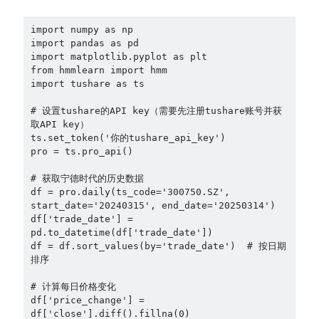
import numpy as np

import pandas as pd

import matplotlib.pyplot as plt

from hmmlearn import hmm

import tushare as ts

# 设置tushare的API key（需要先注册tushare账号并获
取API key）

ts.set_token('你的tushare_api_key')

pro = ts.pro_api()

# 获取宁德时代的历史数据

df = pro.daily(ts_code='300750.SZ', 
start_date='20240315', end_date='20250314')

df['trade_date'] = 
pd.to_datetime(df['trade_date'])

df = df.sort_values(by='trade_date')  # 按日期
排序

# 计算每日价格变化

df['price_change'] = 
df['close'].diff().fillna(0)
