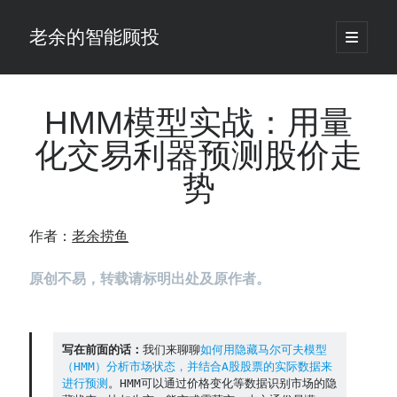
老余的智能顾投
open
primary
Sidebar
menu
搜
索
HMM模型实战：用量
化交易利器预测股价走
最新发表 ：
势
老余看市：假曙光、核电弹药上膛、AI分化
你的回测曲线越漂亮，我越替你担心：因为历史顺序，正在“倒着”给你
讲故事
作者：
老余捞鱼
仓位大小背后的数学：为什么胜率40%的策略，能比胜率60%的更赚钱
大多数突破交易倒在“收缩阶段”，而这个EA等的是“扩张确认”（附完整源
原创不易，转载请标明出处及原作者。
码）
为什么说每年6月底是罗素2000最干净的套利窗口？
我拿Reddit上高赞的趋势策略，认真跑了一遍回测（附代码）
老余看市：长鑫4万亿，A股却蒸发12.4万亿
写在前面的话：
我们来聊聊
如何用隐藏马尔可夫模型
（HMM）分析市场状态，并结合A股股票的实际数据来
普通人的5个常见投资错误，可能让你多干12年才能退休
进行预测
。HMM可以通过价格变化等数据识别市场的隐