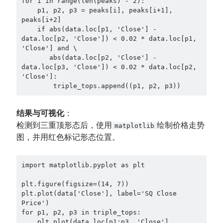
for i in range(len(peaks) - 2):

    p1, p2, p3 = peaks[i], peaks[i+1], 
peaks[i+2]

    if abs(data.loc[p1, 'Close'] - 
data.loc[p2, 'Close']) < 0.02 * data.loc[p1, 
'Close'] and \

       abs(data.loc[p2, 'Close'] - 
data.loc[p3, 'Close']) < 0.02 * data.loc[p2, 
'Close']:

        triple_tops.append((p1, p2, p3))
结果与可视化
：
检测到三重顶形态后，使用
绘制价格走势
matplotlib
图，并用红色标记形态位置。
import matplotlib.pyplot as plt

plt.figure(figsize=(14, 7))

plt.plot(data['Close'], label='SQ Close 
Price')

for p1, p2, p3 in triple_tops:

    plt.plot(data.loc[p1:p3, 'Close'], 