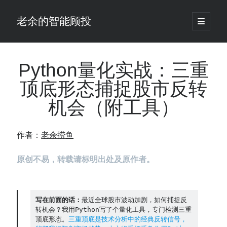
老余的智能顾投
open
primary
Sidebar
menu
搜
索
Python量化实战：三重
顶底形态捕捉股市反转
最新发表 ：
机会（附工具）
老余看市：假曙光、核电弹药上膛、AI分化
你的回测曲线越漂亮，我越替你担心：因为历史顺序，正在“倒着”给你
讲故事
作者：
老余捞鱼
仓位大小背后的数学：为什么胜率40%的策略，能比胜率60%的更赚钱
大多数突破交易倒在“收缩阶段”，而这个EA等的是“扩张确认”（附完整源
原创不易，转载请标明出处及原作者。
码）
为什么说每年6月底是罗素2000最干净的套利窗口？
我拿Reddit上高赞的趋势策略，认真跑了一遍回测（附代码）
老余看市：长鑫4万亿，A股却蒸发12.4万亿
写在前面的话：
最近全球股市波动加剧，如何捕捉反
转机会？我用Python写了个量化工具，专门检测三重
普通人的5个常见投资错误，可能让你多干12年才能退休
顶底形态。
三重顶底是技术分析中的经典反转信号，