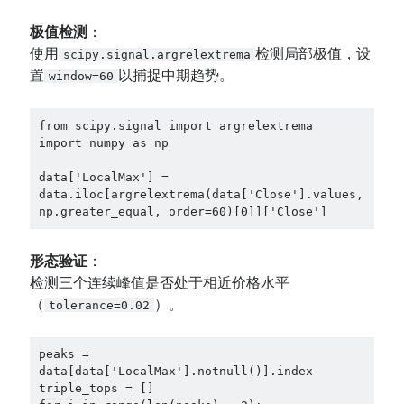
极值检测
：
使用
检测局部极值，设
scipy.signal.argrelextrema
置
以捕捉中期趋势。
window=60
from scipy.signal import argrelextrema

import numpy as np

data['LocalMax'] = 
data.iloc[argrelextrema(data['Close'].values, 
np.greater_equal, order=60)[0]]['Close']
形态验证
：
检测三个连续峰值是否处于相近价格水平
（
）。
tolerance=0.02
peaks = 
data[data['LocalMax'].notnull()].index

triple_tops = []
