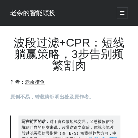
老余的智能顾投
open
primary
Sidebar
menu
搜
索
波段过滤+CPR：短线
躺赢策略，3步告别频
最新发表 ：
繁割肉
仓位大小背后的数学：为什么胜率40%的策略，能比胜率60%的更赚钱
大多数突破交易倒在“收缩阶段”，而这个EA等的是“扩张确认”（附完整源
码）
作者：
老余捞鱼
为什么说每年6月底是罗素2000最干净的套利窗口？
我拿Reddit上高赞的趋势策略，认真跑了一遍回测（附代码）
原创不易，转载请标明出处及原作者。
老余看市：长鑫4万亿，A股却蒸发12.4万亿
普通人的5个常见投资错误，可能让你多干12年才能退休
怎么把TradingView上的裸指标拆成可回测的交易规则：成交量差值背离
实战
写在前面的话：
对于喜欢做短线交易，又总被假信号
坑到吐血的朋友来说，读懂这篇文章后，你就会能波
涨了怕踏空、跌了怕深套？这个模型把NVDA两次恐慌底都抓住了（附
段过滤买卖信号指标（RF B/S）负责抓趋势方向，中
源代码）