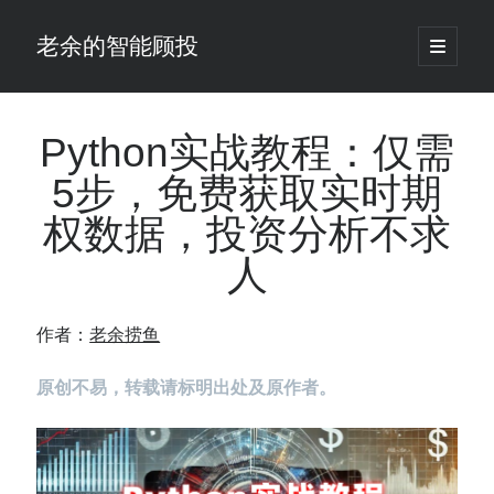
老余的智能顾投
open
primary
Sidebar
menu
搜
索
Python实战教程：仅需
5步，免费获取实时期
最新发表 ：
权数据，投资分析不求
Black-Scholes模型漏算了一笔账，对冲基金用田中公式把它做成了生意
老余看市：假曙光、核电弹药上膛、AI分化
人
你的回测曲线越漂亮，我越替你担心：因为历史顺序，正在“倒着”给你
讲故事
仓位大小背后的数学：为什么胜率40%的策略，能比胜率60%的更赚钱
作者：
老余捞鱼
大多数突破交易倒在“收缩阶段”，而这个EA等的是“扩张确认”（附完整源
码）
原创不易，转载请标明出处及原作者。
为什么说每年6月底是罗素2000最干净的套利窗口？
我拿Reddit上高赞的趋势策略，认真跑了一遍回测（附代码）
老余看市：长鑫4万亿，A股却蒸发12.4万亿