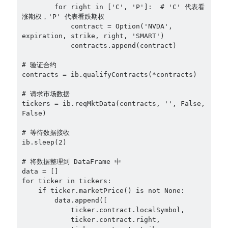
        for right in ['C', 'P']:  # 'C' 代表看
涨期权，'P' 代表看跌期权

            contract = Option('NVDA', 
expiration, strike, right, 'SMART')

            contracts.append(contract)

# 验证合约

contracts = ib.qualifyContracts(*contracts)

# 请求市场数据

tickers = ib.reqMktData(contracts, '', False, 
False)

# 等待数据接收

ib.sleep(2)

# 将数据整理到 DataFrame 中

data = []

for ticker in tickers:

    if ticker.marketPrice() is not None:

        data.append([

            ticker.contract.localSymbol,

            ticker.contract.right,
