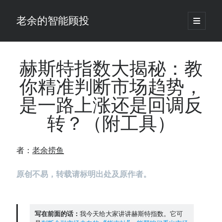
老余的智能顾投
open
primary
Sidebar
menu
搜
索
赫斯特指数大揭秘：教
你精准判断市场趋势，
最新发表 ：
是一路上涨还是回调反
你的回测曲线越漂亮，我越替你担心：因为历史顺序，正在“倒着”给你
讲故事
转？（附工具）
仓位大小背后的数学：为什么胜率40%的策略，能比胜率60%的更赚钱
大多数突破交易倒在“收缩阶段”，而这个EA等的是“扩张确认”（附完整源
码）
者：
老余捞鱼
为什么说每年6月底是罗素2000最干净的套利窗口？
我拿Reddit上高赞的趋势策略，认真跑了一遍回测（附代码）
原创不易，转载请标明出处及原作者。
老余看市：长鑫4万亿，A股却蒸发12.4万亿
普通人的5个常见投资错误，可能让你多干12年才能退休
怎么把TradingView上的裸指标拆成可回测的交易规则：成交量差值背离
写在前面的话：
我今天给大家讲讲赫斯特指数。它可
实战