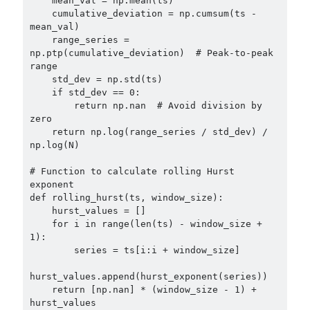
    mean_val = np.mean(ts)

    cumulative_deviation = np.cumsum(ts - 
mean_val)

    range_series = 
np.ptp(cumulative_deviation)  # Peak-to-peak 
range

    std_dev = np.std(ts)

    if std_dev == 0:

        return np.nan  # Avoid division by 
zero

    return np.log(range_series / std_dev) / 
np.log(N)

# Function to calculate rolling Hurst 
exponent

def rolling_hurst(ts, window_size):

    hurst_values = []

    for i in range(len(ts) - window_size + 
1):

        series = ts[i:i + window_size]

hurst_values.append(hurst_exponent(series))

    return [np.nan] * (window_size - 1) + 
hurst_values
