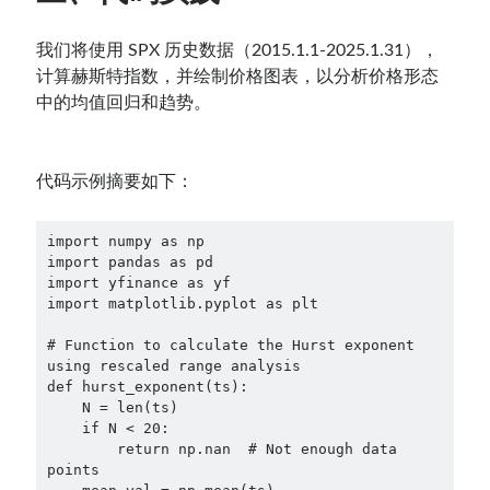
我们将使用 SPX 历史数据（2015.1.1-2025.1.31），
计算赫斯特指数，并绘制价格图表，以分析价格形态
中的均值回归和趋势。
代码示例摘要如下：
import numpy as np

import pandas as pd

import yfinance as yf

import matplotlib.pyplot as plt

# Function to calculate the Hurst exponent 
using rescaled range analysis

def hurst_exponent(ts):

    N = len(ts)

    if N < 20:

        return np.nan  # Not enough data 
points
