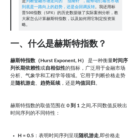
是
判断金融市场走向的 “指南针”，能帮咱们看出市场
到底是一路向上的趋势，还是会回调反转
。我还用标
普500指数（SPX）的历史数据做了实际案例分析，教
Contact：
大家怎么计算赫斯特指数，以及如何用它制定投资策
略。
一、什么是赫斯特指数？
赫斯特指数（Hurst Exponent, H）
是一种衡量
时间序
列长期依赖性
或
自相似性
的指标，广泛用于金融市场
分析、气象学和工程学等领域。它用于判断价格走势
是
随机游走
、
趋势延续
，还是
均值回归
。
网站备案号：鄂ICP备2024064768号
赫斯特指数的取值范围在
0 到 1
之间,不同数值反映出
时间序列的不同特性：
H = 0.5
：表明时间序列呈现
随机游走
,即价格走