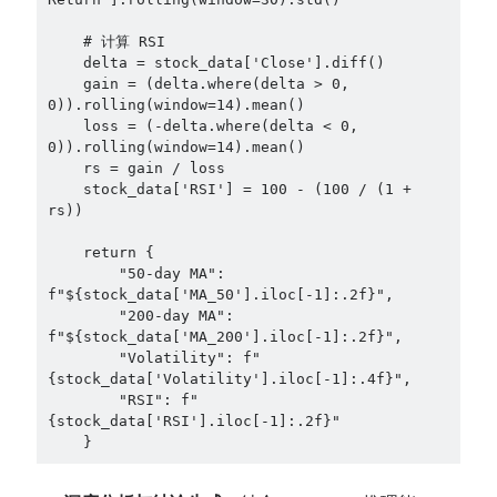
    # 计算 RSI

    delta = stock_data['Close'].diff()

    gain = (delta.where(delta > 0, 
0)).rolling(window=14).mean()

    loss = (-delta.where(delta < 0, 
0)).rolling(window=14).mean()

    rs = gain / loss

    stock_data['RSI'] = 100 - (100 / (1 + 
rs))

    return {

        "50-day MA": 
f"${stock_data['MA_50'].iloc[-1]:.2f}",

        "200-day MA": 
f"${stock_data['MA_200'].iloc[-1]:.2f}",

        "Volatility": f"
{stock_data['Volatility'].iloc[-1]:.4f}",

        "RSI": f"
{stock_data['RSI'].iloc[-1]:.2f}"
