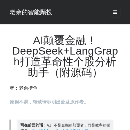
老余的智能顾投
open
primary
Sidebar
menu
搜
索
AI颠覆金融！
DeepSeek+LangGrap
最新发表 ：
h打造革命性个股分析
仓位大小背后的数学：为什么胜率40%的策略，能比胜率60%的更赚钱
大多数突破交易倒在“收缩阶段”，而这个EA等的是“扩张确认”（附完整源
助手（附源码）
码）
为什么说每年6月底是罗素2000最干净的套利窗口？
我拿Reddit上高赞的趋势策略，认真跑了一遍回测（附代码）
者：
老余捞鱼
老余看市：长鑫4万亿，A股却蒸发12.4万亿
普通人的5个常见投资错误，可能让你多干12年才能退休
原创不易，转载请标明出处及原作者。
怎么把TradingView上的裸指标拆成可回测的交易规则：成交量差值背离
实战
涨了怕踏空、跌了怕深套？这个模型把NVDA两次恐慌底都抓住了（附
写在前面的话：
AI 不是金融的颠覆者，而是效率的赋
源代码）