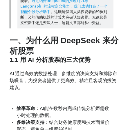
能者。
通过结合DeepSeek的推理能力与 
LangGraph 的流程定义能力，我们成功打造了一个
智能个股分析助手
。这既能保留人类投资者的经验判
Contact：
断，又能借助机器的计算力突破认知边界。无论您是
投资新手还是资深人士，这篇文章都能从中受益。
一、为什么用 DeepSeek 来分
析股票
1.1 用 AI 分析股票的三大优势
AI 通过高效的数据处理、多维度的决策支持和排除市
场噪音，为投资者提供了更高效、精准且客观的投资
网站备案号：鄂ICP备2024064768号
建议。
效率革命
：AI能在数秒内完成传统分析师需数
小时处理的数据。
多维决策支持
：结合财务健康度和技术面量价
形态，避免单一维度的误判。