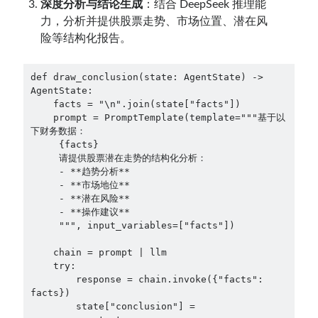
深度分析与结论生成
：结合 DeepSeek 推理能
力，分析并提供股票走势、市场位置、潜在风
险等结构化报告。
def draw_conclusion(state: AgentState) -> 
AgentState:

    facts = "\n".join(state["facts"])

    prompt = PromptTemplate(template="""基于以
下财务数据：

     {facts}

     请提供股票潜在走势的结构化分析：

     - **趋势分析**

     - **市场地位**

     - **潜在风险**

     - **操作建议**

     """, input_variables=["facts"])

    chain = prompt | llm

    try:

        response = chain.invoke({"facts": 
facts})

        state["conclusion"] = 