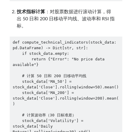
技术指标计算
：对股票数据进行滚动计算，得
出 50 日和 200 日移动平均线、波动率和 RSI 指
标。
def compute_technical_indicators(stock_data: 
pd.DataFrame) -> Dict[str, str]:

    if stock_data.empty:

        return {"Error": "No price data 
available"}

    # 计算 50 日和 200 日移动平均线

    stock_data['MA_50'] = 
stock_data['Close'].rolling(window=50).mean()

    stock_data['MA_200'] = 
stock_data['Close'].rolling(window=200).mean(
)

    # 计算波动率（30 日标准差）

    stock_data['Volatility'] = 
stock_data['Daily 
Return'].rolling(window=30).std()
