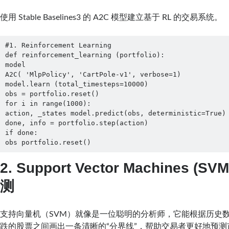
使用 Stable Baselines3 的 A2C 模型建立基于 RL 的交易系统。
#1. Reinforcement Learning

def reinforcement_learning (portfolio):

model

A2C( 'MlpPolicy', 'CartPole-v1', verbose=1)

model.learn (total_timesteps=10000)

obs = portfolio.reset()

for i in range(1000):

action, _states model.predict(obs, deterministic=True) 
done, info = portfolio.step(action)

if done:

obs portfolio.reset()
2. Support Vector Machines (S
测
支持向量机（SVM）就像是一位聪明的分析师，它能根据历史
跌的股票之间画出一条清晰的“分界线”，帮助交易者更好地预测