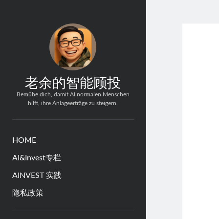
老余的智能顾投
Bemühe dich, damit AI normalen Menschen
hilft, ihre Anlageerträge zu steigern.
HOME
AI&Invest专栏
AINVEST 实践
隐私政策