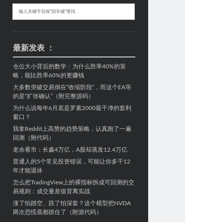
Sidebar
搜
索
最新发表 ：
仓位大小背后的数学：为什么胜率40%的策
略，能比胜率60%的更赚钱
大多数突破交易倒在“收缩阶段”，而这个EA等
的是“扩张确认”（附完整源码）
为什么说每年6月底是罗素2000最干净的套利
窗口？
我拿Reddit上高赞的趋势策略，认真跑了一遍
回测（附代码）
老余看市：长鑫4万亿，A股却蒸发12.4万亿
普通人的5个常见投资错误，可能让你多干12
年才能退休
怎么把TradingView上的裸指标拆成可回测的交
易规则：成交量差值背离实战
涨了怕踏空、跌了怕深套？这个模型把NVDA
两次恐慌底都抓住了（附源代码）