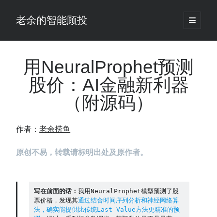
老余的智能顾投
open
primary
Sidebar
menu
搜
索
用NeuralProphet预测
股价：AI金融新利器
最新发表 ：
（附源码）
你的回测曲线越漂亮，我越替你担心：因为历史顺序，正在“倒着”给你
讲故事
仓位大小背后的数学：为什么胜率40%的策略，能比胜率60%的更赚钱
作者：
老余捞鱼
大多数突破交易倒在“收缩阶段”，而这个EA等的是“扩张确认”（附完整源
码）
原创不易，转载请标明出处及原作者。
为什么说每年6月底是罗素2000最干净的套利窗口？
我拿Reddit上高赞的趋势策略，认真跑了一遍回测（附代码）
老余看市：长鑫4万亿，A股却蒸发12.4万亿
普通人的5个常见投资错误，可能让你多干12年才能退休
写在前面的话：
我用NeuralProphet模型预测了股
票价格，发现其
通过结合时间序列分析和神经网络算
怎么把TradingView上的裸指标拆成可回测的交易规则：成交量差值背离
法，确实能提供比传统Last Value方法更精准的预
实战