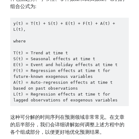
组合公式为:
y(t) = T(t) + S(t) + E(t) + F(t) + A(t) + 
L(t),

where 

T(t) = Trend at time t

S(t) = Seasonal effects at time t

E(t) = Event and holiday effects at time t

F(t) = Regression effects at time t for 
future-known exogenous variables

A(t) = Auto-regression effects at time t 
based on past observations

L(t) = Regression effects at time t for 
lagged observations of exogenous variables
这种可分解的时间序列在预测领域非常常见。在文章
的后半部分，我们会详细讲解如何调整上述方程中的
各个组成部分，以便更好地优化预测结果。