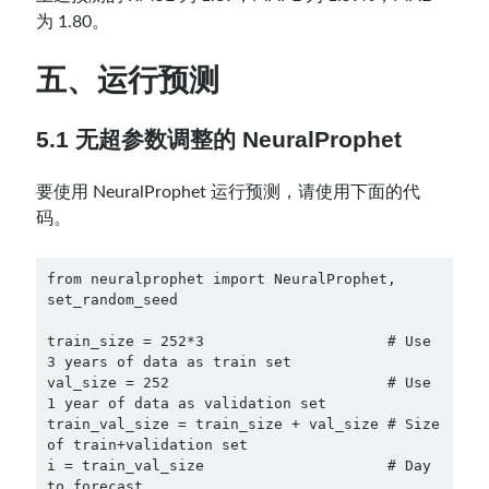
为 1.80。
五、运行预测
5.1 无超参数调整的 NeuralProphet
要使用 NeuralProphet 运行预测，请使用下面的代
码。
from neuralprophet import NeuralProphet, 
set_random_seed

train_size = 252*3                     # Use 
3 years of data as train set

val_size = 252                         # Use 
1 year of data as validation set

train_val_size = train_size + val_size # Size 
of train+validation set

i = train_val_size                     # Day 
to forecast
