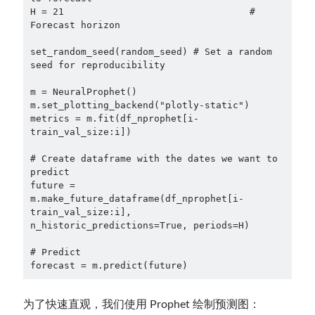
H = 21                                 # 
Forecast horizon

set_random_seed(random_seed) # Set a random 
seed for reproducibility

m = NeuralProphet()

m.set_plotting_backend("plotly-static")

metrics = m.fit(df_nprophet[i-
train_val_size:i])

# Create dataframe with the dates we want to 
predict

future = 
m.make_future_dataframe(df_nprophet[i-
train_val_size:i], 
n_historic_predictions=True, periods=H)

# Predict

forecast = m.predict(future)
为了快速直观，我们使用 Prophet 绘制预测图：