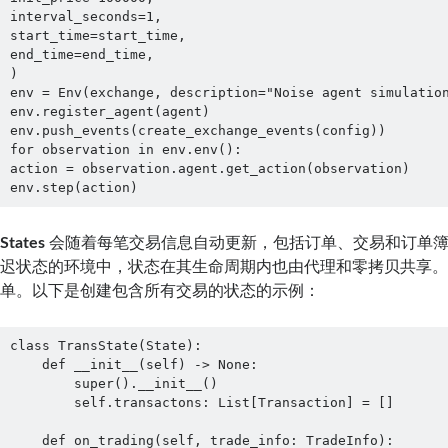
interval_seconds=1,
start_time=start_time,
end_time=end_time,
)
env = Env(exchange, description="Noise agent simulatio
env.register_agent(agent)
env.push_events(create_exchange_events(config))
for observation in env.env():
action = observation.agent.get_action(observation)
env.step(action)
States
会随着每笔交易信息自动更新，包括订单、交易和订单
迟状态的环境中，状态在其生命周期内也由代理和零拷贝共享
单。以下是创建包含所有交易的状态的示例：
class TransState(State):

    def __init__(self) -> None:

        super().__init__()

        self.transactons: List[Transaction] = []

    def on_trading(self, trade_info: TradeInfo):
