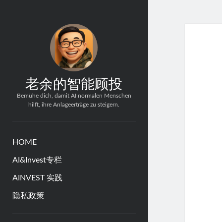
老余的智能顾投
Bemühe dich, damit AI normalen Menschen
hilft, ihre Anlageerträge zu steigern.
HOME
AI&Invest专栏
AINVEST 实践
隐私政策