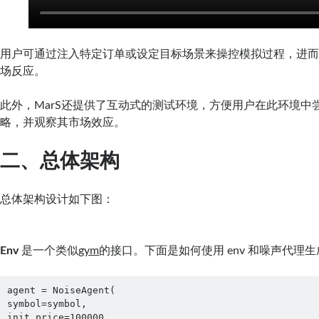
用户可通过注入特定订单或设定目标场景来操控模拟过程，进
场反应。
此外，MarS还提供了互动式的测试环境，方便用户在此环境中
略，并观察其市场效应。
二、总体架构
总体架构设计如下图：
Env
是一个类似
gym
的接口。下面是如何使用 env 和噪声代理
agent = NoiseAgent(
symbol=symbol,
init_price=100000,