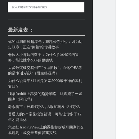
Sidebar
搜
索
最新发表 ：
你的回测曲线越漂亮，我越替你担心：因为历
史顺序，正在“倒着”给你讲故事
仓位大小背后的数学：为什么胜率40%的策
略，能比胜率60%的更赚钱
大多数突破交易倒在“收缩阶段”，而这个EA等
的是“扩张确认”（附完整源码）
为什么说每年6月底是罗素2000最干净的套利
窗口？
我拿Reddit上高赞的趋势策略，认真跑了一遍
回测（附代码）
老余看市：长鑫4万亿，A股却蒸发12.4万亿
普通人的5个常见投资错误，可能让你多干12
年才能退休
怎么把TradingView上的裸指标拆成可回测的交
易规则：成交量差值背离实战