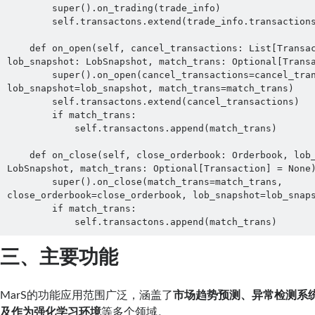
        super().on_trading(trade_info)

        self.transactons.extend(trade_info.transactions)

    def on_open(self, cancel_transactions: List[Transaction], 
lob_snapshot: LobSnapshot, match_trans: Optional[Transa
        super().on_open(cancel_transactions=cancel_transactions, 
lob_snapshot=lob_snapshot, match_trans=match_trans)

        self.transactons.extend(cancel_transactions)

        if match_trans:

            self.transactons.append(match_trans)

    def on_close(self, close_orderbook: Orderbook, lob_snapshot: 
LobSnapshot, match_trans: Optional[Transaction] = None)
        super().on_close(match_trans=match_trans, 
close_orderbook=close_orderbook, lob_snapshot=lob_snaps
        if match_trans:

            self.transactons.append(match_trans)
三、主要功能
MarS的功能应用范围广泛，涵盖了
市场趋势预测、异常检测系
及作为强化学习环境
等多个领域。