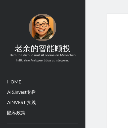
老余的智能顾投
Bemühe dich, damit AI normalen Menschen
hilft, ihre Anlageerträge zu steigern.
HOME
AI&Invest专栏
AINVEST 实践
隐私政策