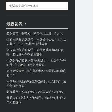
Sidebar
搜
索
最新发表 ：
老余看市：假曙光、核电弹药上膛、AI分化
你的回测曲线越漂亮，我越替你担心：因为历
史顺序，正在“倒着”给你讲故事
仓位大小背后的数学：为什么胜率40%的策
略，能比胜率60%的更赚钱
大多数突破交易倒在“收缩阶段”，而这个EA等
的是“扩张确认”（附完整源码）
为什么说每年6月底是罗素2000最干净的套利
窗口？
我拿Reddit上高赞的趋势策略，认真跑了一遍
回测（附代码）
老余看市：长鑫4万亿，A股却蒸发12.4万亿
普通人的5个常见投资错误，可能让你多干12
年才能退休