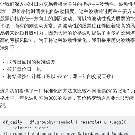
让我们深入探讨日内交易者极为关注的指标——波动性。波动性
动”，即价格随时间变化的波动幅度。这种波动通过两种主要方
股票价格在任一方向上的剧烈变动。可以将波动性视为股票的“
平稳，而有的则变动无常。高波动性的股票往往伴随着较高的
易者来说颇具吸引力，因为大幅的价格波动提供了更多的盈利
高的亏损风险）。为了将这种波动性量化，我们采用历史波动
法如下：
取每日回报的标准偏差
按开盘价归一化
将结果按年计算（乘以 √252，即一年的交易天数）
这为我们提供了一种标准化的方法来比较不同股票的“紧张度”
格水平。年化波动率为30%的股票，其价格变动通常要比波动率
烈。
df_daily = df.groupby('symbol').resample('D').agg({

    'close': 'last'

}).dropna() # dropna to remove Saturdays and Sundays
