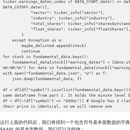
ticker.earnings_dates.index if DATA_START.date() <= dat
DATA_CUTOFF.date()],

            "sector": ticker_info["sector"],

            "industry": ticker_info["industry"],

            "total_shares": ticker_info["sharesOutstanding"],

            "float_shares": ticker_info["floatShares"],

        }

    except Exception as e:

        maybe_delisted.append(stock)

        continue

for stock in fundamental_data.keys():

    fundamental_data[stock]["earning_dates"] = [date.strftime("%Y-%m-%d 
%H:%M:%S") for date in fundamental_data[stock]["earning
with open("fundamental_data.json", "w") as f:

    json.dump(fundamental_data, f)

df = df[df["symbol"].isin(list(fundamental_data.keys())
same dataframe from part 1. It holds the minute level b
df = df[~(df["symbol"] == "GOOGL")] # Google has 2 clas
their price is identical, so we will remove one
运行上面的代码后，我们将得到一个包含符号基本面数据的字
$AAPL 的基本面数据，我们可以这样做：