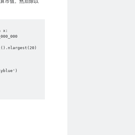
计算市值。然后除以
 x: 
000_000

().nlargest(20)

yblue')
