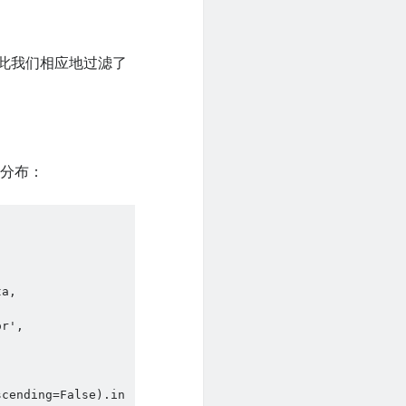
，因此我们相应地过滤了
业分布：
a, 
r', 
scending=False).in