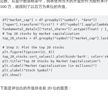
总数。在盘中数据框架中，我将使用当天的开盘价作为股价来
100 万，就得到了以百万为单位的市值。
df["market_cap"] = df.groupby(["symbol", "date"])
["open"].transform("first") * df["symbol"].apply(lambda
fundamental_data[x]["total_shares"]).astype(float) / 1_
# Top 20 stocks by market capitalization

top_20_stocks = df.groupby("symbol")["market_cap"].last
# Step 3: Plot the top 20 stocks

plt.figure(figsize=(12, 8))

top_20_stocks.sort_values().plot(kind='barh', color='sk
plt.title("Top 20 Stocks by Market Capitalization")

plt.xlabel("Market Capitalization (in millions)")

plt.ylabel("Stock Symbol")

plt.show()
下面是评估出的市值排名前 20 位的股票：