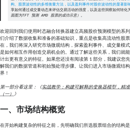
构、股票波动性的多维衡量方法，以及盈利事件对股价波动性的显著影
享如何通过成交量动态来评估交易活动的强度，以及这些洞察如何转化
面图为TFT 预测 AMD 股票的成功示意）
。
欢迎回到我们使用时态融合转换器建立高频股价预测模型的系
们介绍了数据收集和准备的基础知识，重点是收集高流动性股
在，我们将深入研究市场微观结构，探索盈利事件、成交量模
是如何相互作用创造交易机会的。通过了解这些关系，我们就能为我
计出更有意义的特征。如果您还没有阅读第 1 部分，我建议您
解我们的数据管道和初始预处理步骤。让我们进入市场微观结
界！
第一部分看这里：《
实战教学：构建可解释的变换器模型，精
（一）
》
一、市场结构概览
在开始构建复杂的特征之前，先明确我们所选股票组合的结构