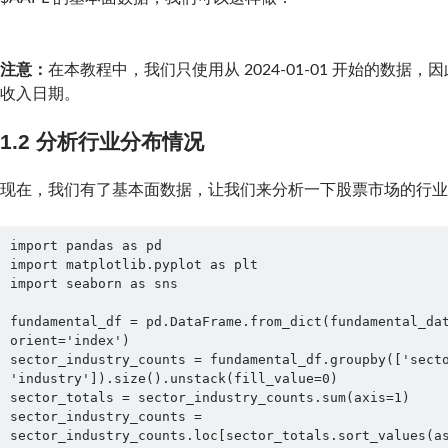
注意：
在本教程中，我们只使用从 2024-01-01 开始的数据
收入日期。
1.2 分析行业分布情况
现在，我们有了基本面数据，让我们来分析一下股票市场的行
import pandas as pd

import matplotlib.pyplot as plt

import seaborn as sns

fundamental_df = pd.DataFrame.from_dict(fundamental_dat
orient='index')

sector_industry_counts = fundamental_df.groupby(['secto
'industry']).size().unstack(fill_value=0)

sector_totals = sector_industry_counts.sum(axis=1)

sector_industry_counts = 
sector_industry_counts.loc[sector_totals.sort_values(a