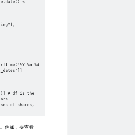
e.date() < 
_dates"]]

)] # df is the 
ars.

ses of shares, 
典。例如，要查看