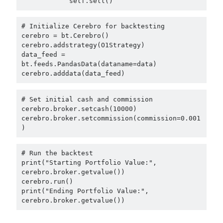
            self.sell()
# Initialize Cerebro for backtesting

cerebro = bt.Cerebro()

cerebro.addstrategy(O1Strategy)

data_feed = 
bt.feeds.PandasData(dataname=data)

cerebro.adddata(data_feed)
# Set initial cash and commission

cerebro.broker.setcash(10000)

cerebro.broker.setcommission(commission=0.001
)
# Run the backtest

print("Starting Portfolio Value:", 
cerebro.broker.getvalue())

cerebro.run()

print("Ending Portfolio Value:", 
cerebro.broker.getvalue())