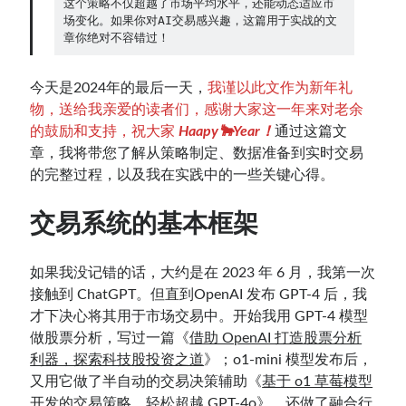
这个策略不仅超越了市场平均水平，还能动态适应市
场变化。如果你对AI交易感兴趣，这篇用于实战的文
章你绝对不容错过！
Contact：
今天是2024年的最后一天，
我谨以此文作为新年礼
物，送给我亲爱的读者们，感谢大家这一年来对老余
的鼓励和支持，祝大家
Haapy🐂Year！
通过这篇文
章，我将带您了解从策略制定、数据准备到实时交易
的完整过程，以及我在实践中的一些关键心得。
交易系统的
基本
框架
网站备案号：鄂ICP备2024064768号
如果我没记错的话，大约是在 2023 年 6 月，我第一次
接触到 ChatGPT。但直到OpenAI 发布 GPT-4 后，我
才下决心将其用于市场交易中。开始我用 GPT-4 模型
做股票分析，写过一篇《
借助 OpenAI 打造股票分析
利器，探索科技股投资之道
》；o1-mini 模型发布后，
又用它做了半自动的交易决策辅助《
基于 o1 草莓模型
开发的交易策略，轻松超越 GPT-4o
》、还做了融合行