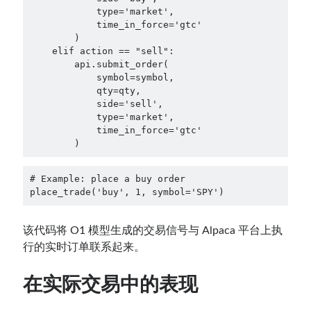
            type='market',

            time_in_force='gtc'

        )

    elif action == "sell":

        api.submit_order(

            symbol=symbol,

            qty=qty,

            side='sell',

            type='market',

            time_in_force='gtc'

        )
# Example: place a buy order

place_trade('buy', 1, symbol='SPY')
该代码将 O1 模型生成的交易信号与 Alpaca 平台上执
行的实时订单联系起来。
在实际交易中的表现