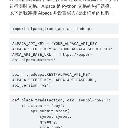
进行实时交易。Alpaca 是 Python 交易的热门选择。
以下是我连接 Alpaca 并设置买入/卖出订单的过程：
import alpaca_trade_api as tradeapi
ALPACA_API_KEY = 'YOUR_ALPACA_API_KEY'

ALPACA_SECRET_KEY = 'YOUR_ALPACA_SECRET_KEY'

APCA_API_BASE_URL = 'https://paper-
api.alpaca.markets'
api = tradeapi.REST(ALPACA_API_KEY, 
ALPACA_SECRET_KEY, APCA_API_BASE_URL, 
api_version='v2')
def place_trade(action, qty, symbol='SPY'):

    if action == "buy":

        api.submit_order(

            symbol=symbol,

            qty=qty,

            side='buy',
