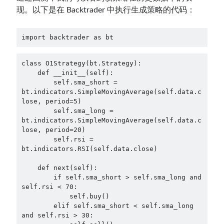
现。以下是在 Backtrader 中执行生成策略的代码：
import backtrader as bt
class O1Strategy(bt.Strategy):

    def __init__(self):

        self.sma_short = 
bt.indicators.SimpleMovingAverage(self.data.c
lose, period=5)

        self.sma_long = 
bt.indicators.SimpleMovingAverage(self.data.c
lose, period=20)

        self.rsi = 
bt.indicators.RSI(self.data.close)

    def next(self):

        if self.sma_short > self.sma_long and 
self.rsi < 70:

            self.buy()

        elif self.sma_short < self.sma_long 
and self.rsi > 30:
