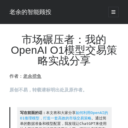
老余的智能顾投
open
primary
Sidebar
menu
搜
索
市场碾压者：我的
OpenAI O1模型交易策
最新发表 ：
略实战分享
你的回测曲线越漂亮，我越替你担心：因为历史顺序，正在“倒着”给你
讲故事
仓位大小背后的数学：为什么胜率40%的策略，能比胜率60%的更赚钱
作者：
老余捞鱼
大多数突破交易倒在“收缩阶段”，而这个EA等的是“扩张确认”（附完整源
码）
原创不易，转载请标明出处及原作者。
为什么说每年6月底是罗素2000最干净的套利窗口？
我拿Reddit上高赞的趋势策略，认真跑了一遍回测（附代码）
老余看市：长鑫4万亿，A股却蒸发12.4万亿
普通人的5个常见投资错误，可能让你多干12年才能退休
写在前面的话：
本文将和大家分享
如何利用OpenAI的
O1推理模型，打造一套高效的市场交易策略
。通过简
怎么把TradingView上的裸指标拆成可回测的交易规则：成交量差值背离
单的数据准备和模型配置，我发现让ChatGPT来使用
实战