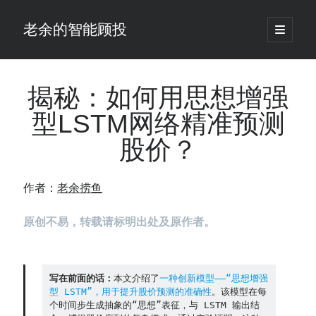
老余的智能顾投
open
primary
Sidebar
menu
搜
索
揭秘：如何用思想增强
型LSTM网络精准预测
最新发表 ：
股价？
老余看市：假曙光、核电弹药上膛、AI分化
你的回测曲线越漂亮，我越替你担心：因为历史顺序，正在“倒着”给你
讲故事
作者：
老余捞鱼
仓位大小背后的数学：为什么胜率40%的策略，能比胜率60%的更赚钱
大多数突破交易倒在“收缩阶段”，而这个EA等的是“扩张确认”（附完整源
原创不易，转载请标明出处及原作者。
码）
为什么说每年6月底是罗素2000最干净的套利窗口？
我拿Reddit上高赞的趋势策略，认真跑了一遍回测（附代码）
老余看市：长鑫4万亿，A股却蒸发12.4万亿
写在前面的话：
本文介绍了
一种创新模型——“思想增强
型 LSTM”，用于提升股价预测的准确性
。该模型在每
普通人的5个常见投资错误，可能让你多干12年才能退休
个时间步生成抽象的“思想”表征，与 LSTM 输出结