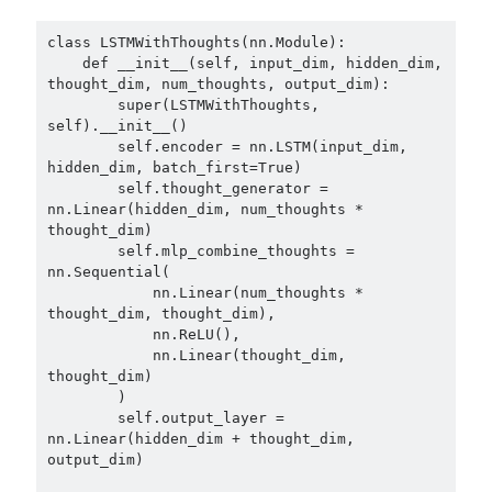
class LSTMWithThoughts(nn.Module):

    def __init__(self, input_dim, hidden_dim, 
thought_dim, num_thoughts, output_dim):

        super(LSTMWithThoughts, 
self).__init__()

        self.encoder = nn.LSTM(input_dim, 
hidden_dim, batch_first=True)

        self.thought_generator = 
nn.Linear(hidden_dim, num_thoughts * 
thought_dim)

        self.mlp_combine_thoughts = 
nn.Sequential(

            nn.Linear(num_thoughts * 
thought_dim, thought_dim),

            nn.ReLU(),

            nn.Linear(thought_dim, 
thought_dim)

        )

        self.output_layer = 
nn.Linear(hidden_dim + thought_dim, 
output_dim)
