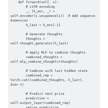
    def forward(self, x):

        # LSTM encoding

        _, (h_enc, _) = 
self.encoder(x.unsqueeze(1))  # Add sequence 
dimension

        h_last = h_enc[-1]

        # Generate thoughts

        thoughts = 
self.thought_generator(h_last)

        # Apply MLP to combine thoughts

        combined_thoughts = 
self.mlp_combine_thoughts(thoughts)

        # Combine with last hidden state

        combined_rep = 
torch.cat((combined_thoughts, h_last), 
dim=-1)

        # Predict next price

        prediction = 
self.output_layer(combined_rep)

        return prediction