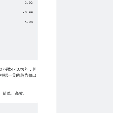
.02                  
.99                  
.08                  
 指数47.07%的，但
者根据一贯的趋势做出
净、简单、高效。