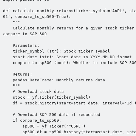
def calculate_monthly_returns(ticker_symbol='AAPL', st
01', compare_to_sp500=True):

    """

    Calculate monthly returns for a given stock ticker and optionally 
compare to S&P 500

    Parameters:

    ticker_symbol (str): Stock ticker symbol

    start_date (str): Start date in YYYY-MM-DD format

    compare_to_sp500 (bool): Whether to include S&P 500 comparison

    Returns:

    pandas.DataFrame: Monthly returns data

    """

    # Download stock data

    stock = yf.Ticker(ticker_symbol)

    df = stock.history(start=start_date, interval='1d')

    # Download S&P 500 data if requested

    if compare_to_sp500:

        sp500 = yf.Ticker('^GSPC')

        sp500_df = sp500.history(start=start_date, interval='1d')
