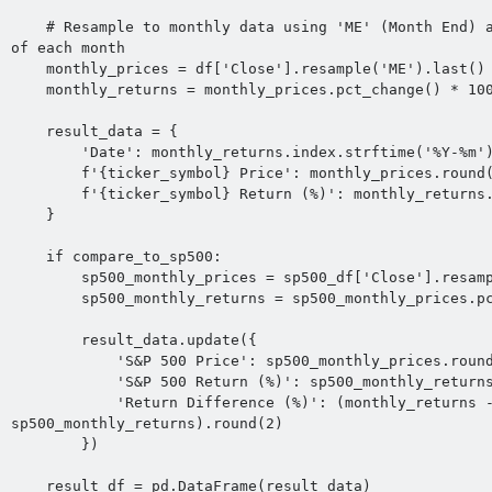
    # Resample to monthly data using 'ME' (Month End) and get last price 
of each month

    monthly_prices = df['Close'].resample('ME').last()

    monthly_returns = monthly_prices.pct_change() * 100

    result_data = {

        'Date': monthly_returns.index.strftime('%Y-%m'),

        f'{ticker_symbol} Price': monthly_prices.round(2),

        f'{ticker_symbol} Return (%)': monthly_returns.round(2)

    }

    if compare_to_sp500:

        sp500_monthly_prices = sp500_df['Close'].resample('ME').last()

        sp500_monthly_returns = sp500_monthly_prices.pct_change() * 100

        result_data.update({

            'S&P 500 Price': sp500_monthly_prices.round(2),

            'S&P 500 Return (%)': sp500_monthly_returns.round(2),

            'Return Difference (%)': (monthly_returns - 
sp500_monthly_returns).round(2)

        })

    result_df = pd.DataFrame(result_data)
