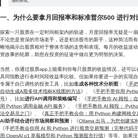
场的表现。
一、为什么要拿月回报率和标准普尔500 进行对
探索一只股票在一定时间框架内的轨迹，月度回报率无疑是一
不论您是资深的市场老手，还是初涉股市的新手，这种简洁而
晰地揭示出股票相对于整体市场的走势和表现。每月的收益波
资故事的轮廓，助您在投资的征途中做出更为明智的决策。
当然，你通过股票app上能看到你每只股票的收益情况，还可以
具同指数进行各时间段收益率比较。但如果你要进一步的实现
专属于自己调性的投资工具，比如
生成各种技术分析图
：《
手把
自动生成A股多技术指标K线图的方法
》、《
手把手带你用
Pyth
号
》。比如
进行API调用和策略编写
：《
手把手教你 AI 顾投：在 
用 Python 调用金融 API 服务
》、《
手把手教你 AI 顾投： Pyt
法交易员之门
》、《
真正手把手教会你：用 Python 构建网格
AI助手结合进行市场洞察和预测：
《
Ollama 出马，为您创建实时
《手
把手教会你用 AI 和 Python 进行股票交易预测（完整代码
用 OpenAI o1 草莓模型和 Python 预测股市行情
》
等等。如果没