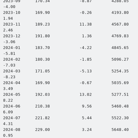
2023-09      170.34            -8.87        4288.05               -4
-4.00

2023-10      169.90            -0.26        4193.80               -2.
1.94

2023-11      189.23            11.38        4567.80                8.
2.46

2023-12      191.80             1.36        4769.83                4
-3.06

2024-01      183.70            -4.22        4845.65                1
-5.81

2024-02      180.30            -1.85        5096.27                5
-7.03

2024-03      171.05            -5.13        5254.35                3
-8.23

2024-04      169.90            -0.67        5035.69               -4.
3.49

2024-05      192.03            13.02        5277.51                4.
8.22

2024-06      210.38             9.56        5460.48                3.
6.09

2024-07      221.82             5.44        5522.30                1.
4.31

2024-08      229.00             3.24        5648.40                2.
0.95
