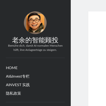
老余的智能顾投
Bemühe dich, damit AI normalen Menschen
hilft, ihre Anlageerträge zu steigern.
HOME
AI&Invest专栏
AINVEST 实践
隐私政策