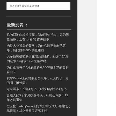
Sidebar
搜
索
最新发表 ：
你的回测曲线越漂亮，我越替你担心：因为历
史顺序，正在“倒着”给你讲故事
仓位大小背后的数学：为什么胜率40%的策
略，能比胜率60%的更赚钱
大多数突破交易倒在“收缩阶段”，而这个EA等
的是“扩张确认”（附完整源码）
为什么说每年6月底是罗素2000最干净的套利
窗口？
我拿Reddit上高赞的趋势策略，认真跑了一遍
回测（附代码）
老余看市：长鑫4万亿，A股却蒸发12.4万亿
普通人的5个常见投资错误，可能让你多干12
年才能退休
怎么把TradingView上的裸指标拆成可回测的交
易规则：成交量差值背离实战