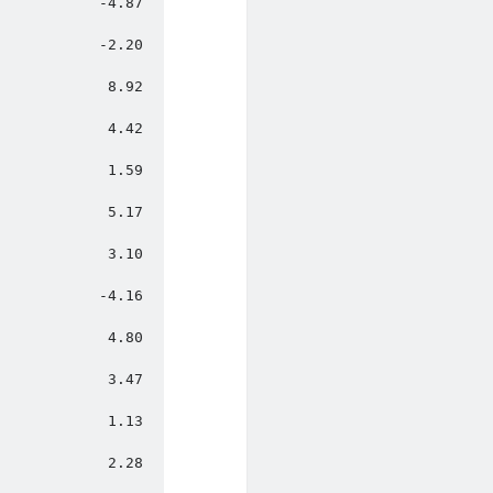
.87                  
20                   
92                   
.42                  
.59                  
.17                  
.10                  
16                   
80                   
47                   
13                   
28                   