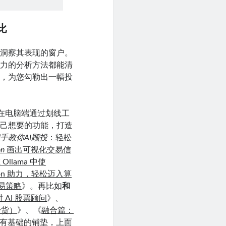
比
扇洞察其表现的窗户。
有力的分析方法都能清
动，为您勾勒出一幅投
在电脑端通过划线工
自己想要的功能，打造
手教你AI顾投
：轻松
on
画出可视化交易信
Ollama 中使
hon 助力，轻松迈入算
交易策略
》。再比如
和
 AI 股票顾问
》、
干货）
》、《
融合篇：
有基础的铺垫，上面