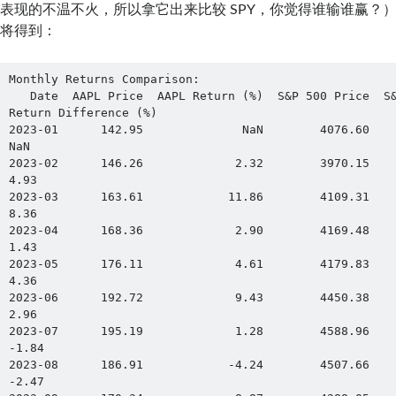
表现的不温不火，所以拿它出来比较 SPY，你觉得谁输谁赢？
将得到：
Monthly Returns Comparison:

   Date  AAPL Price  AAPL Return (%)  S&P 500 Price  S&P 500 Return (%)  
Return Difference (%)

2023-01      142.95              NaN        4076.60                 Na
NaN

2023-02      146.26             2.32        3970.15               -2.
4.93

2023-03      163.61            11.86        4109.31                3.
8.36

2023-04      168.36             2.90        4169.48                1.
1.43

2023-05      176.11             4.61        4179.83                0.
4.36

2023-06      192.72             9.43        4450.38                6.
2.96

2023-07      195.19             1.28        4588.96                3
-1.84

2023-08      186.91            -4.24        4507.66               -1
-2.47
