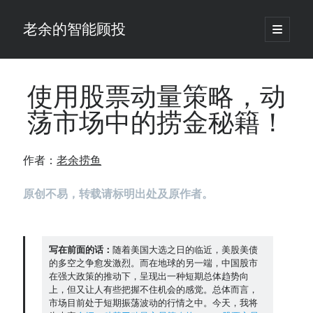
老余的智能顾投
open
primary
Sidebar
menu
搜
索
使用股票动量策略，动
荡市场中的捞金秘籍！
最新发表 ：
Black-Scholes模型漏算了一笔账，对冲基金用田中公式把它做成了生意
作者：
老余捞鱼
老余看市：假曙光、核电弹药上膛、AI分化
你的回测曲线越漂亮，我越替你担心：因为历史顺序，正在“倒着”给你
原创不易，转载请标明出处及原作者。
讲故事
仓位大小背后的数学：为什么胜率40%的策略，能比胜率60%的更赚钱
大多数突破交易倒在“收缩阶段”，而这个EA等的是“扩张确认”（附完整源
码）
写在前面的话：
随着美国大选之日的临近，美股美债
为什么说每年6月底是罗素2000最干净的套利窗口？
的多空之争愈发激烈。而在地球的另一端，中国股市
我拿Reddit上高赞的趋势策略，认真跑了一遍回测（附代码）
在强大政策的推动下，呈现出一种短期总体趋势向
上，但又让人有些把握不住机会的感觉。总体而言，
老余看市：长鑫4万亿，A股却蒸发12.4万亿
市场目前处于短期振荡波动的行情之中。今天，我将