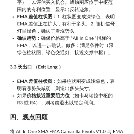
平），以评估买入机会。蜡烛图应位于中枢范
围内的有利位置，显示出反转迹象。
EMA 差值柱状图：
1. 柱状图变成深绿色，表明
EMA 差值正在扩大，有利于多头。2. 随机信号
灯呈绿色，确认了看涨势头。
确认趋势：
确保价格高于 “All In One “指标的
EMA，以进一步确认。做多：满足条件时（深
绿色柱状图、绿色交通灯、接近支撑中枢）。
3.3 长出口 （Exit Long ）
EMA 差值柱状图：
如果柱状图变成浅绿色，表
明看涨势头减弱，则退出多头头寸。
如果
价格接近重要阻力位
（如卡马瑞拉中枢的
R3 或 R4），则考虑退出以锁定利润。
四、观点回顾
将 All In One SMA EMA Camarilla Pivots V1.0 与 EMA