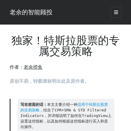
老余的智能顾投
open
primary
Sidebar
menu
搜
索
独家！特斯拉股票的专
属交易策略
最新发表 ：
老余看市：假曙光、核电弹药上膛、AI分化
作者：
老余捞鱼
你的回测曲线越漂亮，我越替你担心：因为历史顺序，正在“倒着”给你
讲故事
原创不易，转载请标明出处及原作者。
仓位大小背后的数学：为什么胜率40%的策略，能比胜率60%的更赚钱
大多数突破交易倒在“收缩阶段”，而这个EA等的是“扩张确认”（附完整源
码）
为什么说每年6月底是罗素2000最干净的套利窗口？
写在前面的话：
本文主要介绍一种
适用于特斯拉股票
我拿Reddit上高赞的趋势策略，认真跑了一遍回测（附代码）
的交易策略
，结合了CPR+SMA & STD Filtered 
老余看市：长鑫4万亿，A股却蒸发12.4万亿
Indicators，并详细说明了如何在TradingView上
设置这些指标，以及如何根据这些指标进行买入和卖
普通人的5个常见投资错误，可能让你多干12年才能退休
出操作。