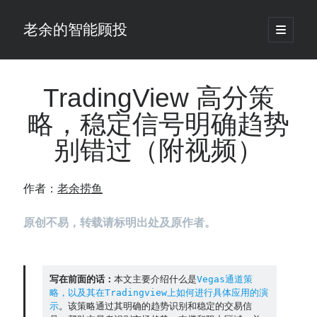
老余的智能顾投
open
primary
Sidebar
menu
搜
索
TradingView 高分策
略，稳定信号明确趋势
最新发表 ：
别错过（附视频）
仓位大小背后的数学：为什么胜率40%的策略，能比胜率60%的更赚钱
大多数突破交易倒在“收缩阶段”，而这个EA等的是“扩张确认”（附完整源
码）
作者：
老余捞鱼
为什么说每年6月底是罗素2000最干净的套利窗口？
我拿Reddit上高赞的趋势策略，认真跑了一遍回测（附代码）
原创不易，转载请标明出处及原作者。
老余看市：长鑫4万亿，A股却蒸发12.4万亿
普通人的5个常见投资错误，可能让你多干12年才能退休
怎么把TradingView上的裸指标拆成可回测的交易规则：成交量差值背离
实战
写在前面的话：
本文主要介绍什么是
Vegas通道策
略，以及其在Tradingview上如何进行具体应用的演
涨了怕踏空、跌了怕深套？这个模型把NVDA两次恐慌底都抓住了（附
示
。该策略通过其明确的趋势识别和稳定的交易信
源代码）