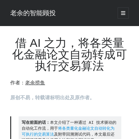
老余的智能顾投
open
primary
Sidebar
menu
搜
索
借 AI 之力，将各类量
化金融论文自动转成可
最新发表 ：
执行交易算法
你的回测曲线越漂亮，我越替你担心：因为历史顺序，正在“倒着”给你
讲故事
仓位大小背后的数学：为什么胜率40%的策略，能比胜率60%的更赚钱
作者：
老余捞鱼
大多数突破交易倒在“收缩阶段”，而这个EA等的是“扩张确认”（附完整源
码）
原创不易，转载请标明出处及原作者。
为什么说每年6月底是罗素2000最干净的套利窗口？
我拿Reddit上高赞的趋势策略，认真跑了一遍回测（附代码）
老余看市：长鑫4万亿，A股却蒸发12.4万亿
普通人的5个常见投资错误，可能让你多干12年才能退休
写在前面的话：
本文介绍了一种通过 AI 技术驱动的
自动化工作流，用于
将各类量化金融论文自动转化为
怎么把TradingView上的裸指标拆成可回测的交易规则：成交量差值背离
可执行的交易算法
及附带回溯测试代码，本文最后还
实战