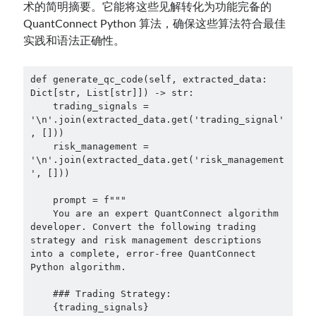
术的简明摘要。它能将这些见解转化为功能完备的
QuantConnect Python 算法，确保这些算法符合最佳
实践和语法正确性。
def generate_qc_code(self, extracted_data: 
Dict[str, List[str]]) -> str:

    trading_signals = 
'\n'.join(extracted_data.get('trading_signal'
, []))

    risk_management = 
'\n'.join(extracted_data.get('risk_management
', []))

    prompt = f"""

    You are an expert QuantConnect algorithm 
developer. Convert the following trading 
strategy and risk management descriptions 
into a complete, error-free QuantConnect 
Python algorithm.

    ### Trading Strategy:

    {trading_signals}
