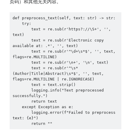
页码）和其他无关内容。
def preprocess_text(self, text: str) -> str:

    try:

        text = re.sub(r'https?://\S+', '', 
text)

        text = re.sub(r'Electronic copy 
available at: .*', '', text)

        text = re.sub(r'^\d+\s*$', '', text, 
flags=re.MULTILINE)

        text = re.sub(r'\n+', '\n', text)

        text = re.sub(r'^\s*
(Author|Title|Abstract)\s*$', '', text, 
flags=re.MULTILINE | re.IGNORECASE)

        text = text.strip()

        logging.info("Text preprocessed 
successfully.")

        return text

    except Exception as e:

        logging.error(f"Failed to preprocess 
text: {e}")

        return ""