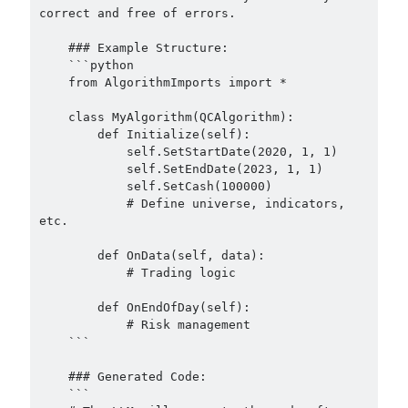
correct and free of errors.

    ### Example Structure:

    ```python

    from AlgorithmImports import *

    class MyAlgorithm(QCAlgorithm):

        def Initialize(self):

            self.SetStartDate(2020, 1, 1)

            self.SetEndDate(2023, 1, 1)

            self.SetCash(100000)

            # Define universe, indicators, 
etc.

        def OnData(self, data):

            # Trading logic

        def OnEndOfDay(self):

            # Risk management

    ```

    ### Generated Code:

    ```
