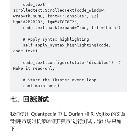
    code_text = 
scrolledtext.ScrolledText(code_window, 
wrap=tk.NONE, font=("Consolas", 12), 
bg="#2B2B2B", fg="#F8F8F2")

    code_text.pack(expand=True, fill='both')

    # Apply syntax highlighting

    self.apply_syntax_highlighting(code, 
code_text)

    code_text.configure(state='disabled')  # 
Make it read-only. 

    # Start the Tkinter event loop

    root.mainloop()
七、回溯测试
我们使用 Quantpedia 中 L. Durian 和 R. Vojtko 的文章
“利用市场时机策略避开熊市”进行测试，输出结果如
下：