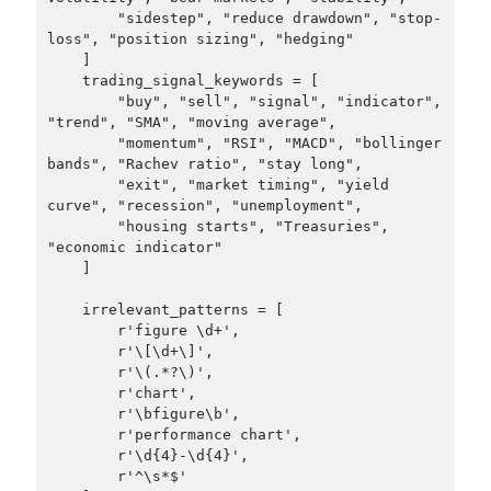
        "sidestep", "reduce drawdown", "stop-
loss", "position sizing", "hedging"

    ]

    trading_signal_keywords = [

        "buy", "sell", "signal", "indicator", 
"trend", "SMA", "moving average", 

        "momentum", "RSI", "MACD", "bollinger 
bands", "Rachev ratio", "stay long", 

        "exit", "market timing", "yield 
curve", "recession", "unemployment", 

        "housing starts", "Treasuries", 
"economic indicator"

    ]

    irrelevant_patterns = [

        r'figure \d+',  

        r'\[\d+\]',     

        r'\(.*?\)',     

        r'chart',       

        r'\bfigure\b',  

        r'performance chart',  

        r'\d{4}-\d{4}',  

        r'^\s*$'        
