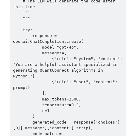
    # The LLM will generate the code after 
this line

    ```

    """

    try:

        response = 
openai.ChatCompletion.create(

            model="gpt-4o",

            messages=[

                {"role": "system", "content": 
"You are a helpful assistant specialized in 
generating QuantConnect algorithms in 
Python."},

                {"role": "user", "content": 
prompt}

            ],

            max_tokens=2500,

            temperature=0.3,

            n=1

        )

        generated_code = response['choices']
[0]['message']['content'].strip()

        code_match = 