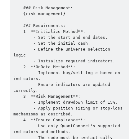
    ### Risk Management:

    {risk_management}

    ### Requirements:

    1. **Initialize Method**:

        - Set the start and end dates.

        - Set the initial cash.

        - Define the universe selection 
logic.

        - Initialize required indicators.

    2. **OnData Method**:

        - Implement buy/sell logic based on 
indicators.

        - Ensure indicators are updated 
correctly.

    3. **Risk Management**:

        - Implement drawdown limit of 15%.

        - Apply position sizing or stop-loss 
mechanisms as described.

    4. **Ensure Compliance**:

        - Use only QuantConnect's supported 
indicators and methods.

        - The code must be syntactically 