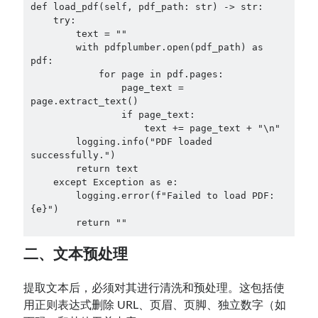
def load_pdf(self, pdf_path: str) -> str:

    try:

        text = ""

        with pdfplumber.open(pdf_path) as 
pdf:

            for page in pdf.pages:

                page_text = 
page.extract_text()

                if page_text:

                    text += page_text + "\n"

        logging.info("PDF loaded 
successfully.")

        return text

    except Exception as e:

        logging.error(f"Failed to load PDF: 
{e}")

        return ""
二、文本预处理
提取文本后，必须对其进行清洗和预处理。这包括使
用正则表达式删除 URL、页眉、页脚、独立数字（如