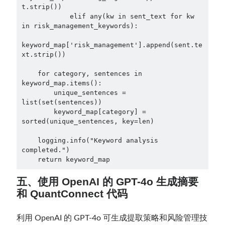
t.strip())

            elif any(kw in sent_text for kw 
in risk_management_keywords):

keyword_map['risk_management'].append(sent.te
xt.strip())

    for category, sentences in 
keyword_map.items():

        unique_sentences = 
list(set(sentences))

        keyword_map[category] = 
sorted(unique_sentences, key=len)

    logging.info("Keyword analysis 
completed.")

    return keyword_map
五、使用 OpenAI 的 GPT-4o 生成摘要
和 QuantConnect 代码
利用 OpenAI 的 GPT-4o 可生成提取策略和风险管理技