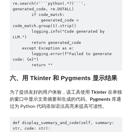
re.search(r'```python(.*?)```', 
generated_code, re.DOTALL)

        if code_match:

            generated_code = 
code_match.group(1).strip()

        logging.info("Code generated by 
LLM.")

        return generated_code

    except Exception as e:

        logging.error(f"Failed to generate 
code: {e}")

        return ""
六、用 Tkinter 和 Pygments 显示结果
为了提供友好的用户体验，该工具使用
Tkinter
在单独
的窗口中显示文章摘要和生成的代码。
Pygments
库通
过为 Python 代码添加语法高亮来提高可读性。
def display_summary_and_code(self, summary: 
str, code: str):
