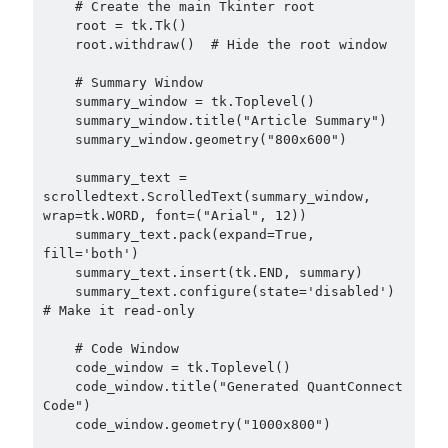
    # Create the main Tkinter root

    root = tk.Tk()

    root.withdraw()  # Hide the root window

    # Summary Window

    summary_window = tk.Toplevel()

    summary_window.title("Article Summary")

    summary_window.geometry("800x600")

    summary_text = 
scrolledtext.ScrolledText(summary_window, 
wrap=tk.WORD, font=("Arial", 12))

    summary_text.pack(expand=True, 
fill='both')

    summary_text.insert(tk.END, summary)

    summary_text.configure(state='disabled')  
# Make it read-only

    # Code Window

    code_window = tk.Toplevel()

    code_window.title("Generated QuantConnect 
Code")

    code_window.geometry("1000x800")
