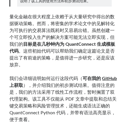
说明了该工具的使用方法和初步测试结果。
量化金融在很大程度上依赖于从大量研究中得出的数
Contact：
据驱动策略。然而，将密集的学术论文中的见解转化
为可执行的交易算法既耗时又容易出错。虽然创建一
个可立即投入生产的解决方案可能无法立即实现，但
我们的
目标是在几秒钟内为 QuantConnect 生成模板
代码
。这些初始代码可以帮助我们确定这篇论文是否
提出了有前途的策略，是值得进一步研究，还是应该
放弃。
我们会详细说明如何运行这段代码（
可在我的
GitHub
网站备案号：鄂ICP备2024064768号
上获取
），并介绍我们的初步测试结果。值得注意的
是，我们的方法采用了线性工作流程，暂时搁置了双
代理架构。该工具不仅能从 PDF 文章中提取和总结关
键交易策略和风险管理技术，还能生成语法正确的
QuantConnect Python 代码，并带有语法高亮显示，
便于查看。