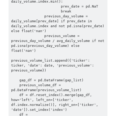
daily_volume.index.min():

                        prev_date = pd.NaT

                        break

                previous_day_volume = 
daily_volume[prev_date] if prev_date in 
daily_volume.index and not pd.isna(prev_date) 
else float('nan')

                previous_volume = 
previous_day_volume / avg_daily_volume if not 
pd.isna(previous_day_volume) else 
float('nan')

previous_volume_list.append({'ticker': 
ticker, 'date': date, 'previous_volume': 
previous_volume})

    gap_df = pd.DataFrame(gap_list)

    previous_volume_df = 
pd.DataFrame(previous_volume_list)

    df = df.reset_index().merge(gap_df, 
how='left', left_on=['ticker', 
df.index.normalize()], right_on=['ticker', 
'date']).set_index('index')

    df = 