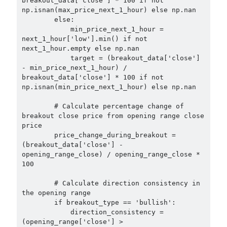
breakout_data['close'] * 100 if not 
np.isnan(max_price_next_1_hour) else np.nan

        else:

            min_price_next_1_hour = 
next_1_hour['low'].min() if not 
next_1_hour.empty else np.nan

            target = (breakout_data['close'] 
- min_price_next_1_hour) / 
breakout_data['close'] * 100 if not 
np.isnan(min_price_next_1_hour) else np.nan

        # Calculate percentage change of 
breakout close price from opening range close 
price

        price_change_during_breakout = 
(breakout_data['close'] - 
opening_range_close) / opening_range_close * 
100

        # Calculate direction consistency in 
the opening range

        if breakout_type == 'bullish':

            direction_consistency = 
(opening_range['close'] > 