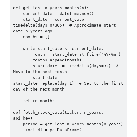
def get_last_n_years_months(n):

    current_date = datetime.now()

    start_date = current_date - 
timedelta(days=n*365)  # Approximate start 
date n years ago

    months = []

    while start_date <= current_date:

        month = start_date.strftime('%Y-%m')

        months.append(month)

        start_date += timedelta(days=32)  # 
Move to the next month

        start_date = 
start_date.replace(day=1)  # Set to the first 
day of the next month

    return months

def fetch_stock_data(ticker, n_years, 
api_key):

    period = get_last_n_years_months(n_years)

    final_df = pd.DataFrame()
