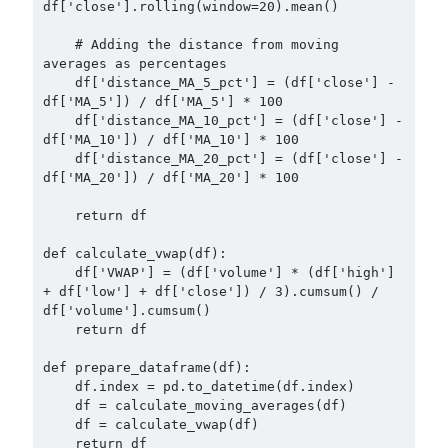
df['close'].rolling(window=20).mean()

    # Adding the distance from moving 
averages as percentages

    df['distance_MA_5_pct'] = (df['close'] - 
df['MA_5']) / df['MA_5'] * 100

    df['distance_MA_10_pct'] = (df['close'] - 
df['MA_10']) / df['MA_10'] * 100

    df['distance_MA_20_pct'] = (df['close'] - 
df['MA_20']) / df['MA_20'] * 100

    return df

def calculate_vwap(df):

    df['VWAP'] = (df['volume'] * (df['high'] 
+ df['low'] + df['close']) / 3).cumsum() / 
df['volume'].cumsum()

    return df

def prepare_dataframe(df):

    df.index = pd.to_datetime(df.index)

    df = calculate_moving_averages(df)

    df = calculate_vwap(df)

    return df
