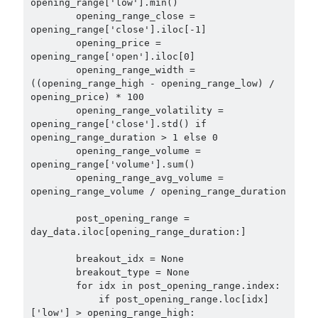
opening_range['low'].min()

        opening_range_close = 
opening_range['close'].iloc[-1]

        opening_price = 
opening_range['open'].iloc[0]

        opening_range_width = 
((opening_range_high - opening_range_low) / 
opening_price) * 100

        opening_range_volatility = 
opening_range['close'].std() if 
opening_range_duration > 1 else 0

        opening_range_volume = 
opening_range['volume'].sum()

        opening_range_avg_volume = 
opening_range_volume / opening_range_duration

        post_opening_range = 
day_data.iloc[opening_range_duration:]

        breakout_idx = None

        breakout_type = None

        for idx in post_opening_range.index:

            if post_opening_range.loc[idx]
['low'] > opening_range_high:
