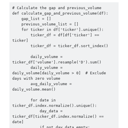
# Calculate the gap and previous_volume

def calculate_gap_and_previous_volume(df):

    gap_list = []

    previous_volume_list = []

    for ticker in df['ticker'].unique():

        ticker_df = df[df['ticker'] == 
ticker]

        ticker_df = ticker_df.sort_index()

        daily_volume = 
ticker_df['volume'].resample('D').sum()

        daily_volume = 
daily_volume[daily_volume > 0]  # Exclude 
days with zero volume

        avg_daily_volume = 
daily_volume.mean()

        for date in 
ticker_df.index.normalize().unique():

            day_data = 
ticker_df[ticker_df.index.normalize() == 
date]

            if not day_data.empty:
