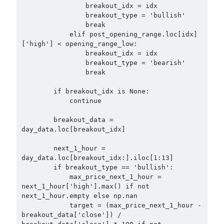
                breakout_idx = idx

                breakout_type = 'bullish'

                break

            elif post_opening_range.loc[idx]
['high'] < opening_range_low:

                breakout_idx = idx

                breakout_type = 'bearish'

                break

        if breakout_idx is None:

            continue

        breakout_data = 
day_data.loc[breakout_idx]

        next_1_hour = 
day_data.loc[breakout_idx:].iloc[1:13]

        if breakout_type == 'bullish':

            max_price_next_1_hour = 
next_1_hour['high'].max() if not 
next_1_hour.empty else np.nan

            target = (max_price_next_1_hour - 
breakout_data['close']) / 