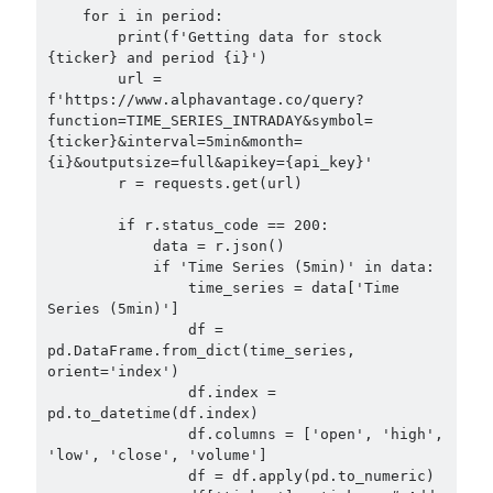
    for i in period:

        print(f'Getting data for stock 
{ticker} and period {i}')

        url = 
f'https://www.alphavantage.co/query?
function=TIME_SERIES_INTRADAY&symbol=
{ticker}&interval=5min&month=
{i}&outputsize=full&apikey={api_key}'

        r = requests.get(url)

        if r.status_code == 200:

            data = r.json()

            if 'Time Series (5min)' in data:

                time_series = data['Time 
Series (5min)']

                df = 
pd.DataFrame.from_dict(time_series, 
orient='index')

                df.index = 
pd.to_datetime(df.index)

                df.columns = ['open', 'high', 
'low', 'close', 'volume']

                df = df.apply(pd.to_numeric)
