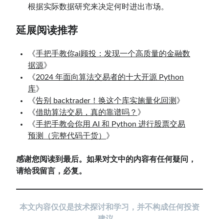
根据实际数据研究来决定何时进出市场。
延展阅读推荐
《
手把手教你ai顾投：发现一个高质量的金融数
据源
》
《
2024 年面向算法交易者的十大开源 Python
库
》
《
告别 backtrader！换这个库实施量化回测
》
《
借助算法交易，真的靠谱吗？
》
《
手把手教会你用 AI 和 Python 进行股票交易
预测（完整代码干货）
》
感谢您阅读到最后。如果对文中的内容有任何疑问，
请给我留言，必复。
本
文内容仅仅是技术探讨和学习，并不构成任何投资
建议。