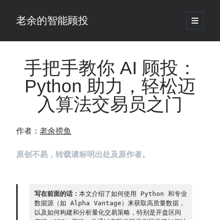
老余的智能顾投
open
primary
Sidebar
menu
搜
索
手把手教你 AI 顾投：
Python 助力，轻松迈
最新发表 ：
入算法交易员之门
老余看市：假曙光、核电弹药上膛、AI分化
你的回测曲线越漂亮，我越替你担心：因为历史顺序，正在“倒着”给你
讲故事
作者：
老余捞鱼
仓位大小背后的数学：为什么胜率40%的策略，能比胜率60%的更赚钱
大多数突破交易倒在“收缩阶段”，而这个EA等的是“扩张确认”（附完整源
原创不易，转载请标明出处及原作者。
码）
为什么说每年6月底是罗素2000最干净的套利窗口？
我拿Reddit上高赞的趋势策略，认真跑了一遍回测（附代码）
老余看市：长鑫4万亿，A股却蒸发12.4万亿
写在前面的话：
本文介绍了如何使用 Python 和专业
数据源（如 Alpha Vantage）来获取高质量数据，
普通人的5个常见投资错误，可能让你多干12年才能退休
以及如何构建和分析量化交易策略，特别是开盘区间