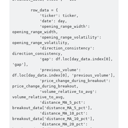
        row_data = {

            'ticker': ticker,

            'date': day,

            'opening_range_width': 
opening_range_width,

            'opening_range_volatility': 
opening_range_volatility,

            'direction_consistency': 
direction_consistency,

            'gap': df.loc[day_data.index[0], 
'gap'],

            'previous_volume': 
df.loc[day_data.index[0], 'previous_volume'],

            'price_change_during_breakout': 
price_change_during_breakout,

            'volume_relative_to_avg': 
volume_relative_to_avg,

            'distance_MA_5_pct': 
breakout_data['distance_MA_5_pct'],

            'distance_MA_10_pct': 
breakout_data['distance_MA_10_pct'],

            'distance_MA_20_pct': 