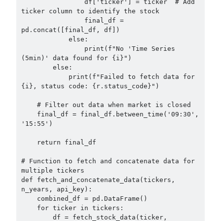
                df['ticker'] = ticker  # Add 
ticker column to identify the stock

                final_df = 
pd.concat([final_df, df])

            else:

                print(f"No 'Time Series 
(5min)' data found for {i}")

        else:

            print(f"Failed to fetch data for 
{i}, status code: {r.status_code}")

    # Filter out data when market is closed

    final_df = final_df.between_time('09:30', 
'15:55')

    return final_df

# Function to fetch and concatenate data for 
multiple tickers

def fetch_and_concatenate_data(tickers, 
n_years, api_key):

    combined_df = pd.DataFrame()

    for ticker in tickers:

        df = fetch_stock_data(ticker, 