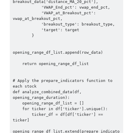
breakout_data['distance_MA_20_pct'],

            'VWAP_End_pct': vwap_end_pct,

            'VWAP_at_Breakout_pct': 
vwap_at_breakout_pct,

            'breakout_type': breakout_type,

            'target': target

        }

opening_range_df_list.append(row_data)

    return opening_range_df_list

# Apply the prepare_indicators function to 
each stock

def analyze_combined_data(df, 
opening_range_duration):

    opening_range_df_list = []

    for ticker in df['ticker'].unique():

        ticker_df = df[df['ticker'] == 
ticker]

opening_range_df_list.extend(prepare_indicato