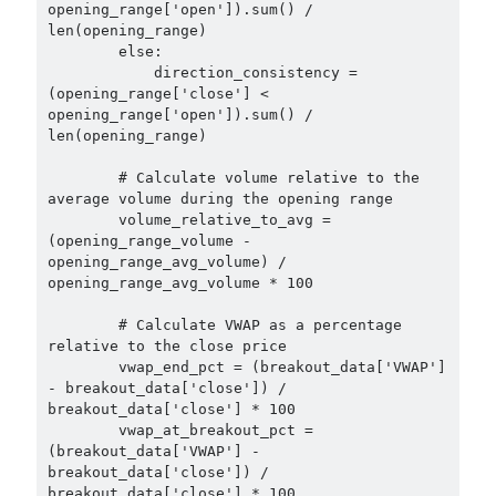
opening_range['open']).sum() / 
len(opening_range)

        else:

            direction_consistency = 
(opening_range['close'] < 
opening_range['open']).sum() / 
len(opening_range)

        # Calculate volume relative to the 
average volume during the opening range

        volume_relative_to_avg = 
(opening_range_volume - 
opening_range_avg_volume) / 
opening_range_avg_volume * 100

        # Calculate VWAP as a percentage 
relative to the close price

        vwap_end_pct = (breakout_data['VWAP'] 
- breakout_data['close']) / 
breakout_data['close'] * 100

        vwap_at_breakout_pct = 
(breakout_data['VWAP'] - 
breakout_data['close']) / 
breakout_data['close'] * 100
