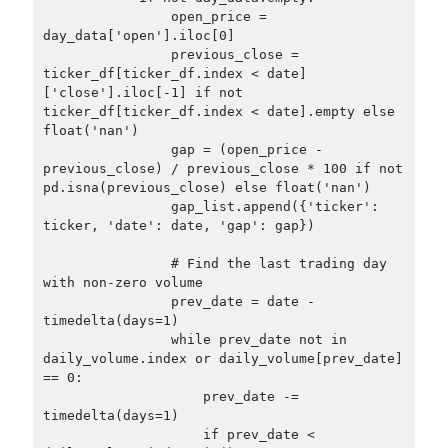
                open_price = 
day_data['open'].iloc[0]

                previous_close = 
ticker_df[ticker_df.index < date]
['close'].iloc[-1] if not 
ticker_df[ticker_df.index < date].empty else 
float('nan')

                gap = (open_price - 
previous_close) / previous_close * 100 if not 
pd.isna(previous_close) else float('nan')

                gap_list.append({'ticker': 
ticker, 'date': date, 'gap': gap})

                # Find the last trading day 
with non-zero volume

                prev_date = date - 
timedelta(days=1)

                while prev_date not in 
daily_volume.index or daily_volume[prev_date] 
== 0:

                    prev_date -= 
timedelta(days=1)

                    if prev_date < 